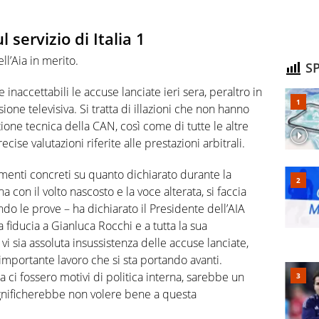
l servizio di Italia 1
l’Aia in merito.
SP
e inaccettabili le accuse lanciate ieri sera, peraltro in
one televisiva. Si tratta di illazioni che non hanno
one tecnica della CAN, così come di tutte le altre
ise valutazioni riferite alle prestazioni arbitrali.
menti concreti su quanto dichiarato durante la
 con il volto nascosto e la voce alterata, si faccia
ando le prove – ha dichiarato il Presidente dell’AIA
fiducia a Gianluca Rocchi e a tutta la sua
 sia assoluta insussistenza delle accuse lanciate,
importante lavoro che si sta portando avanti.
 ci fossero motivi di politica interna, sarebbe un
ignificherebbe non volere bene a questa