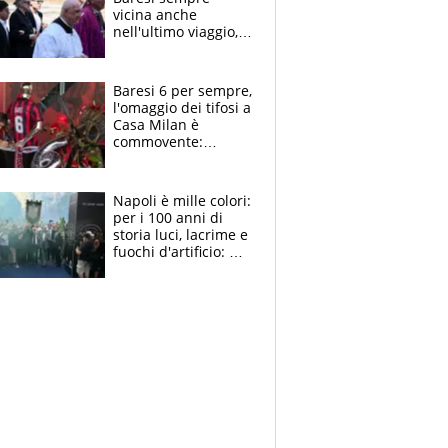
vicina anche
nell'ultimo viaggio,
la moglie Maura, i
figli e i suoi cari
circondati
Baresi 6 per sempre,
dall'affetto dei tifosi
l'omaggio dei tifosi a
Casa Milan è
commovente:
maglie, bandiere,
sciarpe, lacrime e
bigliettini
Napoli è mille colori:
per i 100 anni di
storia luci, lacrime e
fuochi d'artificio: De
Laurentiis salta al
coro anti-Juve