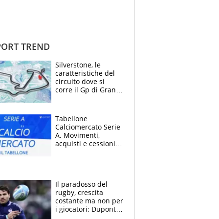
ORT TREND
Silverstone, le
caratteristiche del
circuito dove si
corre il Gp di Gran
Bretagna del
Motomondiale
Tabellone
Calciomercato Serie
A. Movimenti,
acquisti e cessioni:
estate 2026-27
Il paradosso del
rugby, crescita
costante ma non per
i giocatori: Dupont
(il più pagato al