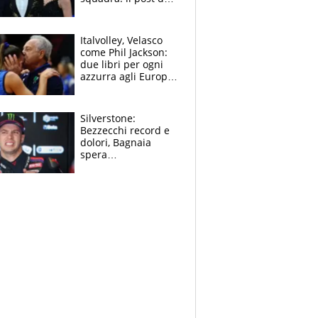
figlio di Amadeus e
Sanremo sullo
sfondo
Italvolley, Velasco
come Phil Jackson:
due libri per ogni
azzurra agli Europei.
Quello per Sylla è
“geniale”
Silverstone:
Bezzecchi record e
dolori, Bagnaia
spera
nell'antidolorifico,
Marquez si tira fuori
e vota Aprilia