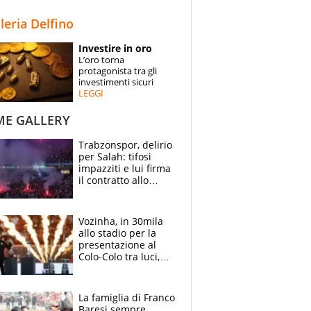
STORIE
lleria Delfino
SPECIALI
Investire in oro
L’oro torna
ESPERTI
protagonista tra gli
investimenti sicuri
LEGGI
CONTATTI
ME GALLERY
Trabzonspor, delirio
per Salah: tifosi
impazziti e lui firma
il contratto allo
stadio
Vozinha, in 30mila
allo stadio per la
presentazione al
Colo-Colo tra luci,
spettacolo, elicotteri
e paracadutisti
La famiglia di Franco
Baresi sempre