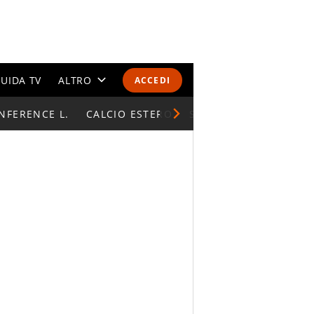
UIDA TV
ALTRO
ACCEDI
NFERENCE L.
CALENDARI E CLASSIFICHE
CALCIO ESTERO
SUPERCOPPA ITALIAN
ALTRI SPORT
MONDIALI 2026
OLIMPIADI
GOSSIP
LIFESTYLE