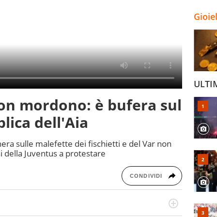
Gioie
ULTI
 non mordono: è bufera sul
lica dell'Aia
era sulle malefette dei fischietti e del Var non
si della Juventus a protestare
CONDIVIDI
numerose manifestazioni sportive e collaborato con