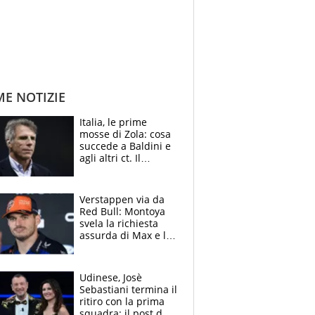
ME NOTIZIE
Italia, le prime
mosse di Zola: cosa
succede a Baldini e
agli altri ct. Il
Borussia tenta un
altro sgarbo agli
azzurri
Verstappen via da
Red Bull: Montoya
svela la richiesta
assurda di Max e lo
avverte: “Sicuro
Mercedes e
McLaren siano
Udinese, Josè
meglio?”
Sebastiani termina il
ritiro con la prima
squadra: il post del