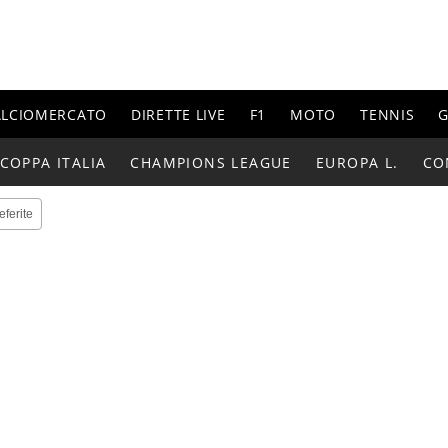
ALCIOMERCATO
DIRETTE LIVE
F1
MOTO
TENNIS
G
COPPA ITALIA
CHAMPIONS LEAGUE
EUROPA L.
CO
eferite