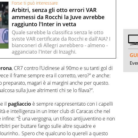
Forse ti può interessare
Arbitri, senza gli otto errori VAR
ammessi da Rocchi la Juve avrebbe
raggiunto l'Inter in vetta
Quale sarebbe la classifica senza le otto
sviste VAR certificate da Rocchi e dall'AIA? I
bianconeri di Allegri avrebbero - almeno -
agganciato l'Inter di Inzaghi.
GUI
Even
erona
, CR7 contro l’Udinese al 90mo e su tanti gol di
ece il frame sempre era il corretto, vero?” e anche:
poco preparato, magari è ai margini anche per questo.
osa sulla Juve altrimenti chi se lo filava?”.
e il
pagliaccio
è sempre rappresentato con i capelli
ità e intelligenza in un Inter club di Caracas che nel
 infine: “È una vergogna, un tifoso antijuventino e non
rbitri per buttare fango sulle altre squadre e
Mourinho.. Spero che qualcuno lo quereli a questo