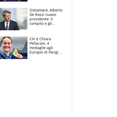
mondo) guadagna
solo 1,4 milioni
Ostiamare, Alberto
all'anno
De Rossi nuovo
presidente: il
compito e gli
obiettivi ricevuti dal
figlio Daniele
Chi è Chiara
Pellacani, 4
medaglie agli
Europei di Parigi
2026, papà
Giampaolo
giornalista, mamma
insegnante e il
fratello calciatore