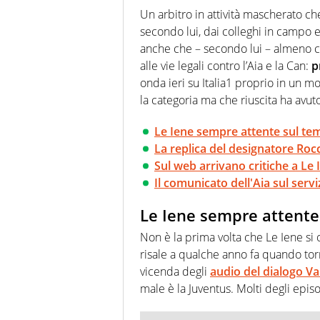
agenzie e testate. Esperienza
Un arbitro in attività mascherato c
prevalentemente di calcio
secondo lui, dai colleghi in campo e
anche che – secondo lui – almeno ci
alle vie legali contro l’Aia e la Can:
p
onda ieri su Italia1 proprio in un m
la categoria ma che riuscita ha avut
Le Iene sempre attente sul tem
La replica del designatore Rocc
Sul web arrivano critiche a Le 
Il comunicato dell'Aia sul serviz
Le Iene sempre attente 
Non è la prima volta che Le Iene si 
risale a qualche anno fa quando tor
vicenda degli
audio del dialogo V
male è la Juventus. Molti degli episod