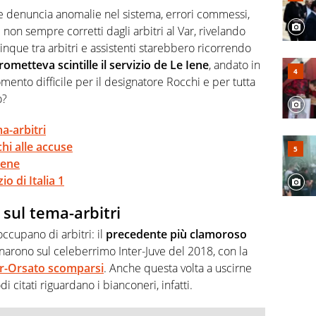
, competenza, conoscenza e memoria storica. Si occupa
he denuncia anomalie nel sistema, errori commessi,
 non sempre corretti dagli arbitri al Var, rivelando
nque tra arbitri e assistenti starebbero ricorrendo
rometteva scintille il servizio de Le Iene
, andato in
omento difficile per il designatore Rocchi e per tutta
o?
a-arbitri
hi alle accuse
Iene
io di Italia 1
sul tema-arbitri
occupano di arbitri: il
precedente più clamoroso
narono sul celeberrimo Inter-Juve del 2018, con la
ar-Orsato scomparsi
. Anche questa volta a uscirne
i citati riguardano i bianconeri, infatti.