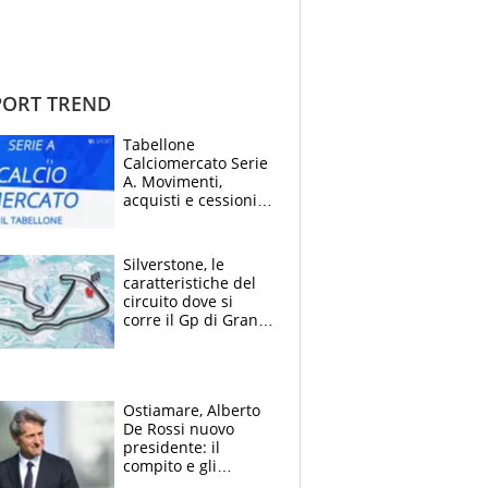
ORT TREND
Tabellone
Calciomercato Serie
A. Movimenti,
acquisti e cessioni:
estate 2026-27
Silverstone, le
caratteristiche del
circuito dove si
corre il Gp di Gran
Bretagna del
Motomondiale
Ostiamare, Alberto
De Rossi nuovo
presidente: il
compito e gli
obiettivi ricevuti dal