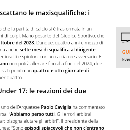
scattano le maxisqualifiche: i
che la partita di calcio si è trasformata in un
oni di colpi. Mano pesante del Giudice Sportivo, che
 ottobre del 2028
. Dunque, quattro anni e mezzo di
, ma anche
sette mesi di squalifica al dirigente
GUI
r insulti e spintoni con un calciatore avversario. E
Even
sano
non potrà allenare fino alla fine del 2024, due
 stati puniti con
quattro e otto giornate di
er quattro.
Under 17: le reazioni dei due
o uno dell’Arquatese
Paolo Caviglia
ha commentato
sa: “
Abbiamo perso tutti
. Gli errori arbitrali
r: bisogna aiutare gli arbitri”. Il presidente della
unge: “Sono
episodi spiacevoli che non c’entrano