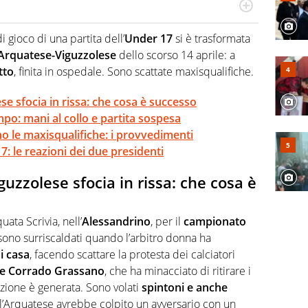
po per vivere ogni evento in tutte le sue sfaccettature.
 e per la sfera di cuoio. Il pallone è una cosa serissima,
di gioco di una partita dell’
Under 17
si è trasformata
Arquatese-Viguzzolese
dello scorso 14 aprile: a
tto
, finita in ospedale. Sono scattate maxisqualifiche.
e sfocia in rissa: che cosa è successo
po: mani al collo e partita sospesa
no le maxisqualifiche: i provvedimenti
: le reazioni dei due presidenti
uzzolese sfocia in rissa: che cosa è
ata Scrivia, nell’
Alessandrino
, per il
campionato
i sono surriscaldati quando l’arbitro donna ha
i casa
, facendo scattare la protesta dei calciatori
re Corrado Grassano
, che ha minacciato di ritirare i
uazione è generata. Sono volati
spintoni e anche
ell’Arquatese avrebbe colpito un avversario con un