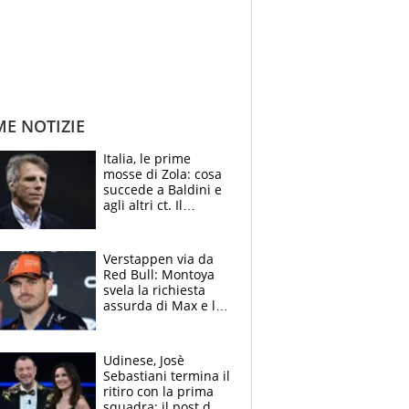
ME NOTIZIE
Italia, le prime
mosse di Zola: cosa
succede a Baldini e
agli altri ct. Il
Borussia tenta un
altro sgarbo agli
azzurri
Verstappen via da
Red Bull: Montoya
svela la richiesta
assurda di Max e lo
avverte: “Sicuro
Mercedes e
McLaren siano
Udinese, Josè
meglio?”
Sebastiani termina il
ritiro con la prima
squadra: il post del