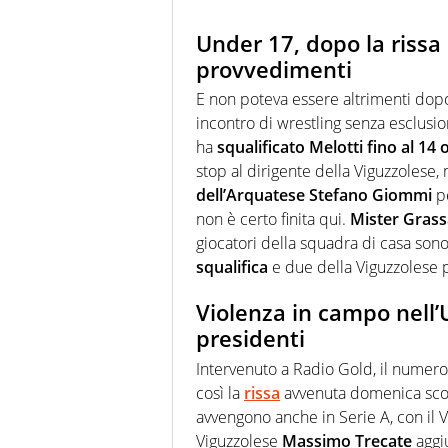
Under 17, dopo la rissa 
provvedimenti
E non poteva essere altrimenti dopo 
incontro di wrestling senza esclusi
ha
squalificato Melotti fino al 14
stop al dirigente della Viguzzolese
dell’Arquatese Stefano Giommi
pe
non è certo finita qui.
Mister Gras
giocatori della squadra di casa sono
squalifica
e due della Viguzzolese p
Violenza in campo nell’
presidenti
Intervenuto a Radio Gold, il numer
così la
rissa
avvenuta domenica scor
avvengono anche in Serie A, con il Va
Viguzzolese
Massimo Trecate
aggi