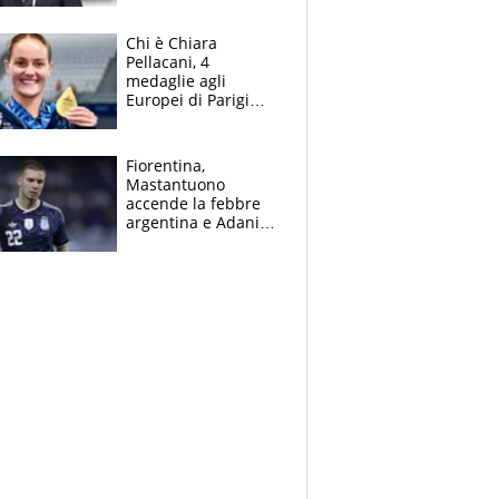
figlio Daniele
Chi è Chiara
Pellacani, 4
medaglie agli
Europei di Parigi
2026, papà
Giampaolo
giornalista, mamma
Fiorentina,
insegnante e il
Mastantuono
fratello calciatore
accende la febbre
argentina e Adani
impazzisce. Ma
Antognoni ‘rovina la
festa’ a Commisso