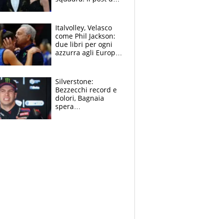
figlio di Amadeus e
Sanremo sullo
sfondo
Italvolley, Velasco
come Phil Jackson:
due libri per ogni
azzurra agli Europei.
Quello per Sylla è
“geniale”
Silverstone:
Bezzecchi record e
dolori, Bagnaia
spera
nell'antidolorifico,
Marquez si tira fuori
e vota Aprilia