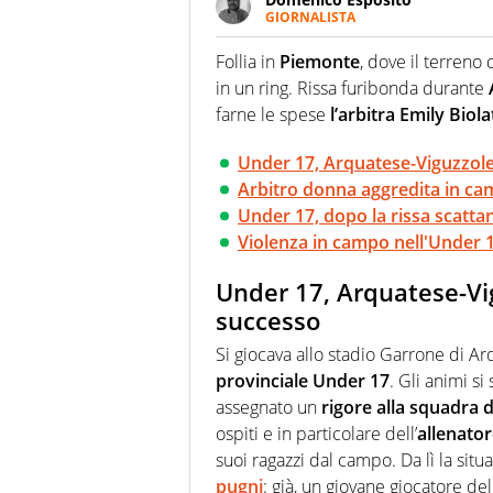
GIORNALISTA
Da vent’anni in campo e sul cam
Passione smisurata per il calcio
Follia in
Piemonte
, dove il terreno 
guai a dirgli di no
in un ring. Rissa furibonda durante
farne le spese
l’arbitra Emily Biola
Under 17, Arquatese-Viguzzoles
Arbitro donna aggredita in cam
Under 17, dopo la rissa scatta
Violenza in campo nell'Under 17
Under 17, Arquatese-Vig
successo
Si giocava allo stadio Garrone di Arqu
provinciale Under 17
. Gli animi s
assegnato un
rigore alla squadra d
ospiti e in particolare dell’
allenato
suoi ragazzi dal campo. Da lì la sit
pugni
: già, un giovane giocatore d