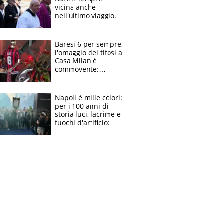
vicina anche
nell'ultimo viaggio,
la moglie Maura, i
figli e i suoi cari
circondati
Baresi 6 per sempre,
dall'affetto dei tifosi
l'omaggio dei tifosi a
Casa Milan è
commovente:
maglie, bandiere,
sciarpe, lacrime e
bigliettini
Napoli è mille colori:
per i 100 anni di
storia luci, lacrime e
fuochi d'artificio: De
Laurentiis salta al
coro anti-Juve