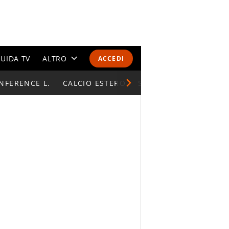
UIDA TV
ALTRO
ACCEDI
NFERENCE L.
CALENDARI E CLASSIFICHE
CALCIO ESTERO
SUPERCOPPA ITALIAN
ALTRI SPORT
MONDIALI 2026
OLIMPIADI
GOSSIP
LIFESTYLE