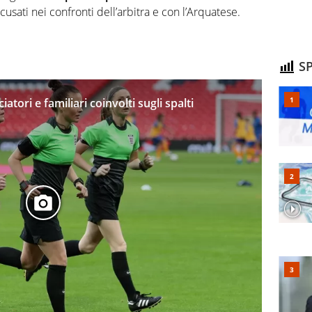
scusati nei confronti dell’arbitra e con l’Arquatese.
SP
atori e familiari coinvolti sugli spalti