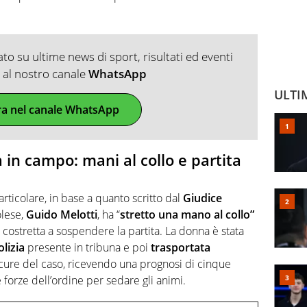
o su ultime news di sport, risultati ed eventi
ti al nostro canale
WhatsApp
ULTI
ra nel canale WhatsApp
 in campo: mani al collo e partita
particolare, in base a quanto scritto dal
Giudice
olese,
Guido Melotti
, ha “
stretto una mano al collo”
ta costretta a sospendere la partita. La donna è stata
lizia
presente in tribuna e poi
trasportata
cure del caso, ricevendo una prognosi di cinque
 forze dell’ordine per sedare gli animi.