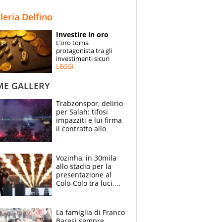
STORIE
lleria Delfino
SPECIALI
Investire in oro
L’oro torna
ESPERTI
protagonista tra gli
investimenti sicuri
LEGGI
CONTATTI
ME GALLERY
Trabzonspor, delirio
per Salah: tifosi
impazziti e lui firma
il contratto allo
stadio
Vozinha, in 30mila
allo stadio per la
presentazione al
Colo-Colo tra luci,
spettacolo, elicotteri
e paracadutisti
La famiglia di Franco
Baresi sempre