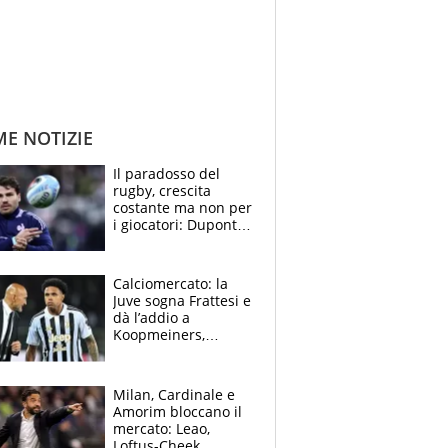
ME NOTIZIE
Il paradosso del
rugby, crescita
costante ma non per
i giocatori: Dupont
(il più pagato al
mondo) guadagna
solo 1,4 milioni
Calciomercato: la
all'anno
Juve sogna Frattesi e
dà l’addio a
Koopmeiners,
Romero si allontana
dall’Inter, Fiorentina
scatenata
Milan, Cardinale e
Amorim bloccano il
mercato: Leao,
Loftus-Cheek,