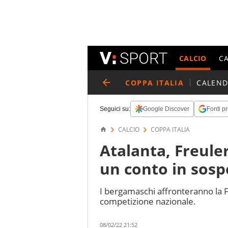
CALCIO
C
COPPA ITALIA
CALEND
Seguici su:
Google Discover
Fonti pr
CALCIO
COPPA ITALIA
Atalanta, Freule
un conto in sosp
I bergamaschi affronteranno la Fi
competizione nazionale.
08/02/22 21:52