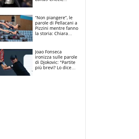
Estupinian e
Gimenez in bilico,
Soulè e Osorio nel
“Non piangere”, le
mirino
parole di Pellacani a
Pizzini mentre fanno
la storia: Chiara
batte anche il
record di Ceccon
Joao Fonseca
ironizza sulle parole
di Djokovic: "Partite
più brevi? Lo dice
solo perché sta
invecchiando..."