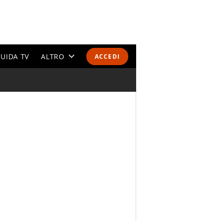
UIDA TV
ALTRO
ACCEDI
CALENDARI E CLASSIFICHE
ALTRI SPORT
MONDIALI 2026
OLIMPIADI
GOSSIP
LIFESTYLE