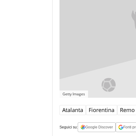
Getty Images
Atalanta
Fiorentina
Remo 
Seguici su:
Google Discover
Fonti pr