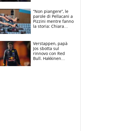
Gimenez in bilico,
Soulè e Osorio nel
“Non piangere”, le
mirino
parole di Pellacani a
Pizzini mentre fanno
la storia: Chiara
batte anche il
record di Ceccon
Verstappen, papà
Jos sbotta sul
rinnovo con Red
Bull. Hakkinen
avverte McLaren:
“Prendere Max
sarebbe un rischio”