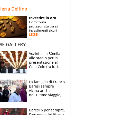
STORIE
lleria Delfino
SPECIALI
Investire in oro
L’oro torna
ESPERTI
protagonista tra gli
investimenti sicuri
LEGGI
CONTATTI
ME GALLERY
Vozinha, in 30mila
allo stadio per la
presentazione al
Colo-Colo tra luci,
spettacolo, elicotteri
e paracadutisti
La famiglia di Franco
Baresi sempre
vicina anche
nell'ultimo viaggio,
la moglie Maura, i
figli e i suoi cari
circondati
Baresi 6 per sempre,
dall'affetto dei tifosi
l'omaggio dei tifosi a