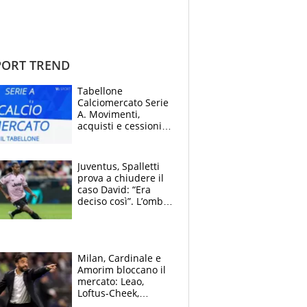
ORT TREND
Tabellone
Calciomercato Serie
A. Movimenti,
acquisti e cessioni:
estate 2026-27
Juventus, Spalletti
prova a chiudere il
caso David: “Era
deciso così”. L’ombra
di Zirkzee e la
sentenza dei tifosi
Milan, Cardinale e
Amorim bloccano il
mercato: Leao,
Loftus-Cheek,
Estupinian e