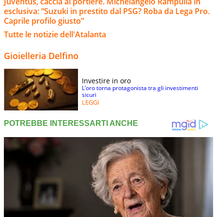
Juventus, caccia al portiere. Michelangelo Rampulla in
esclusiva: “Suzuki in prestito dal PSG? Roba da Lega Pro.
Caprile profilo giusto”
Tutte le notizie dell'Atalanta
Gioielleria Delfino
Investire in oro
L’oro torna protagonista tra gli investimenti
sicuri
LEGGI