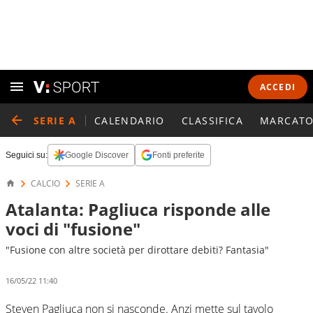
ACCEDI
SERIE A
CALENDARIO
CLASSIFICA
MARCATO
Seguici su:
Google Discover
Fonti preferite
CALCIO
SERIE A
Atalanta: Pagliuca risponde alle
voci di "fusione"
"Fusione con altre società per dirottare debiti? Fantasia"
16/05/22 11:40
Steven Pagliuca non si nasconde. Anzi mette sul tavolo