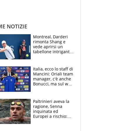
ME NOTIZIE
Montreal, Darderi
rimonta Shang e
vede aprirsi un
tabellone intrigante:
"Penso solo a
Borges, ma sono
felice del mio livello"
Italia, ecco lo staff di
Mancini: Oriali team
manager, c'è anche
Bonucci, ma sul web
infuria la polemica
Paltrinieri aveva la
ragione, Senna
inquinata ed
Europei a rischio:
allenamenti fermi,
cosa succede