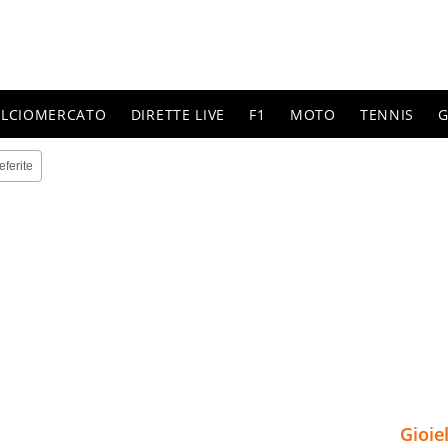
ALCIOMERCATO
DIRETTE LIVE
F1
MOTO
TENNIS
G
eferite
Gioie