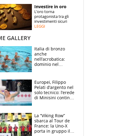
STORIE
Investire in oro
L’oro torna
SPECIALI
protagonista tra gli
investimenti sicuri
LEGGI
ESPERTI
ME GALLERY
CONTATTI
Italia di bronzo
anche
nell’acrobatica:
dominio nel
medagliere, ora
tocca a Ceccon, Curti
e compagni
Europei, Filippo
continuare
Pelati d’argento nel
solo tecnico: l’erede
di Minisini continua
a stupire, Los
Angeles è già nel
mirino
La “Viking Row”
sbarca al Tour de
France: la Uno-X
porta in gruppo il