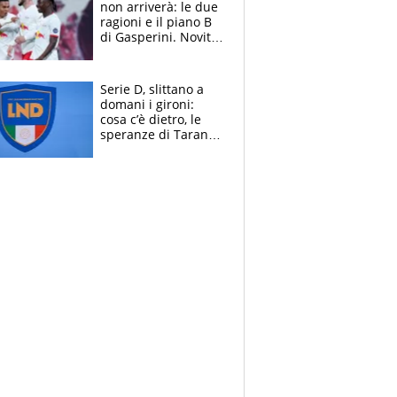
non arriverà: le due
ragioni e il piano B
di Gasperini. Novità
su Pellegrini e
Cacciamani
Serie D, slittano a
domani i gironi:
cosa c’è dietro, le
speranze di Taranto
e Messina, chi può
essere ripescato