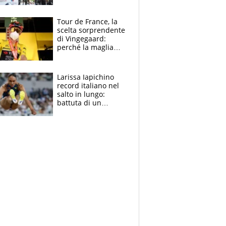
rito della Norvegia
di Haaland e
compagni
Tour de France, la
scelta sorprendente
di Vingegaard:
perché la maglia
gialla indossa la
mascherina, il
rischio da evitare
Larissa Iapichino
record italiano nel
salto in lungo:
battuta di un
centimetro mamma
Fiona May