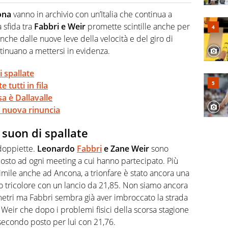
hanno segreti: basket, football, baseball e la capacità
ve altri non vedono granché
ona
vanno in archivio con un’Italia che continua a
a sfida tra
Fabbri e Weir
promette scintille anche per
nche dalle nuove leve della velocità e del giro di
inuano a mettersi in evidenza.
i spallate
tutti in fila
sa è Dallavalle
 nuova rinuncia
 suon di spallate
doppiette.
Leonardo
Fabbri
e Zane Weir
sono
posto ad ogni meeting a cui hanno partecipato. Più
simile anche ad Ancona, a trionfare è stato ancora una
tolo tricolore con un lancio da 21,85. Non siamo ancora
metri ma Fabbri sembra già aver imbroccato la strada
di Weir che dopo i problemi fisici della scorsa stagione
 secondo posto per lui con 21,76.