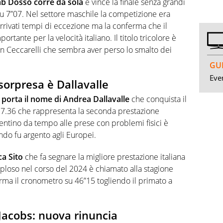
b Dosso corre da sola
e vince la finale senza grandi
 7”07. Nel settore maschile la competizione era
rrivati tempi di eccezione ma la conferma che il
ortante per la velocità italiano. Il titolo tricolore è
un Ceccarelli che sembra aver perso lo smalto dei
GUI
Even
 sorpresa è Dallavalle
 porta il nome di Andrea Dallavalle
che conquista il
un 17.36 che rappresenta la seconda prestazione
entino da tempo alle prese con problemi fisici è
ndo fu argento agli Europei.
ca Sito
che fa segnare la migliore prestazione italiana
sploso nel corso del 2024 è chiamato alla stagione
rma il cronometro su 46”15 togliendo il primato a
Jacobs: nuova rinuncia