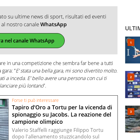
o su ultime news di sport, risultati ed eventi
ti al nostro canale
WhatsApp
ULTI
ra nel canale WhatsApp
gare in una competizione che sembra far bene a tutti
 gara: “
E’ stata una bella gara, mi sono divertito molto.
ati a inceda. E’ bello avere una persona con cui ti
d lanciare più lontano
”.
Forse ti può interessare
Tapiro d'Oro a Tortu per la vicenda di
spionaggio su Jacobs. La reazione del
campione olimpico
Valerio Staffelli raggiunge Filippo Tortu
dopo l'allenamento stuzzicandolo sul