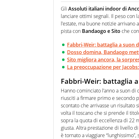
Per lui gli sport americani non 
innata di trovare la notizia do
Gli
Assoluti italiani indoor di Anc
lanciare ottimi segnali. Il peso con l
l’estate, ma buone notizie arrivano a
pista con
Bandaogo e Sito
che cont
Fabbri-Weir: battaglia a suon d
Dosso domina, Bandaogo mette 
Sito migliora ancora, la sorpre
La preoccupazione per Jacobs:
Fabbri-Weir: battaglia a
Hanno cominciato l’anno a suon di 
riusciti a firmare primo e secondo 
scontato che arrivasse un risultato 
volta il toscano che si prende il ti
sopra la quota di eccellenza di 22 
giusta. Altra prestazione di livello 
è tornato a viaggiare “lunghissimo”,