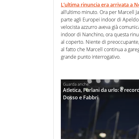
L’ultima rinuncia era arrivata a 
all’ultimo minuto. Ora per Marcell 
parte agli Europei indoor di Apeldo
velocista azzurro aveva già comunica
indoor di Nanchino, ora questa rinu
al coperto. Niente di preoccupante
al fatto che Marcell continua a gareg
grande punto interrogativo.
Atletica, Furlani da urlo: è recor
Dosso e Fabbri