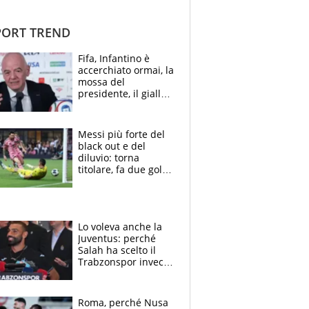
ORT TREND
Fifa, Infantino è
accerchiato ormai, la
mossa del
presidente, il giallo
dimissioni e la verità
sulla telefonata a
Trump
Messi più forte del
black out e del
diluvio: torna
titolare, fa due gol e
un assist e trascina
l'Inter Miami, altro
che ritiro
Lo voleva anche la
Juventus: perché
Salah ha scelto il
Trabzonspor invece
di un top club
Roma, perché Nusa