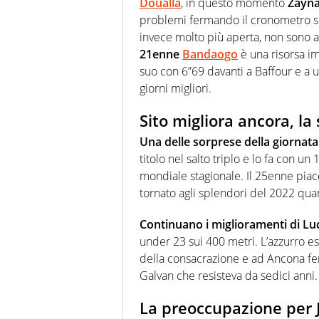
Doualla
, in questo momento
Zayna
problemi fermando il cronometro su
invece molto più aperta, non sono a
21enne
Bandaogo
è una risorsa imp
suo con 6”69 davanti a Baffour e a 
giorni migliori.
Sito migliora ancora, la
Una delle sorprese della giornata
titolo nel salto triplo e lo fa con 
mondiale stagionale. Il 25enne piac
tornato agli splendori del 2022 qua
Continuano i miglioramenti di Lu
under 23 sui 400 metri. L’azzurro e
della consacrazione e ad Ancona fe
Galvan che resisteva da sedici anni.
La preoccupazione per 