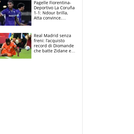
adesso
Pagelle Fiorentina-
Deportivo La Coruña
1-1: Ndour brilla,
Atta convince.
Pongracic rovina
tutto nel finale
Real Madrid senza
freni: l’acquisto
record di Diomande
che batte Zidane e
Ronaldo. Vinicius
rinnova: le cifre