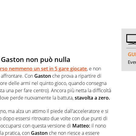
GUI
e: Gaston non può nulla
Even
erso nemmeno un set in 5 gare giocate
, e non
 affrontare. Con
Gaston
che prova a ripartire di
onore delle armi nel quinto gioco, quando consegna
ta una per fare centro). Ancora più netta la difficoltà
 dove perde nuovamente la battuta,
stavolta a zero.
no, ma alza un attimo il piede dall’acceleratore e si
io dopo essersi ritrovato due volte con due punti di
eoccuparsi con questa versione di
Matteo:
il nono
la pratica, con
Gaston
che non riesce a essere