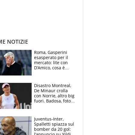
ME NOTIZIE
Roma, Gasperini
esasperato per il
mercato: lite con
D’Amico, cosa è
successo dopo il flop
per Nusa
Disastro Montreal,
De Minaur crolla
con Norrie, altro big
fuori. Badosa, foto
dall'ospedale e fan
preoccupati
Juventus-Inter,
Spalletti spiazza sul
bomber da 20 gol:
l’annuncio su Yildiz