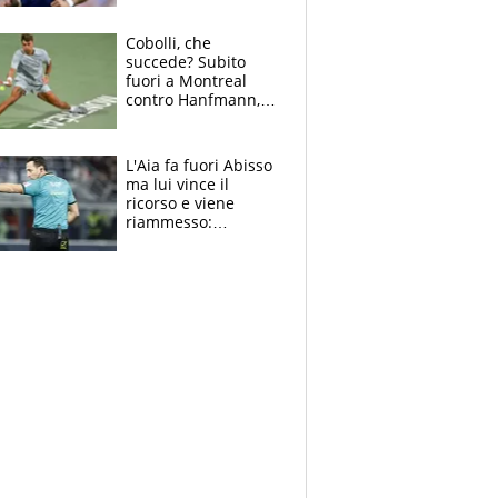
Cobolli, che
succede? Subito
fuori a Montreal
contro Hanfmann,
per Flavio è tutta
colpa della tosse
L'Aia fa fuori Abisso
ma lui vince il
ricorso e viene
riammesso:
continua momento
nero per gli arbitri