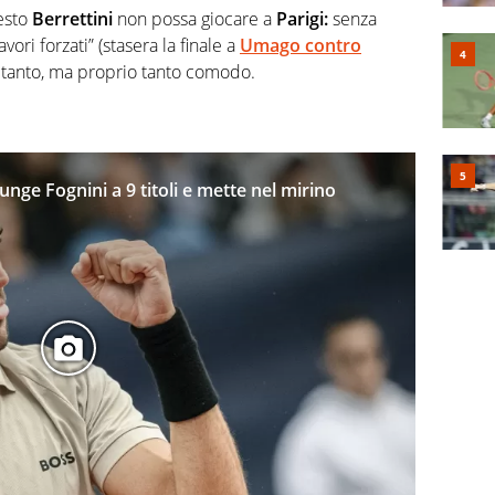
esto
Berrettini
non possa giocare a
Parigi:
senza
avori forzati” (stasera la finale a
Umago contro
o tanto, ma proprio tanto comodo.
unge Fognini a 9 titoli e mette nel mirino