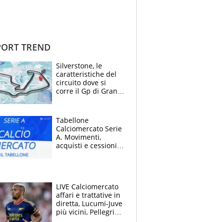
ORT TREND
Silverstone, le
caratteristiche del
circuito dove si
corre il Gp di Gran
Bretagna del
Motomondiale
Tabellone
Calciomercato Serie
A. Movimenti,
acquisti e cessioni:
estate 2026-27
LIVE Calciomercato
affari e trattative in
diretta, Lucumi-Juve
più vicini, Pellegrini
rinnova con la Roma