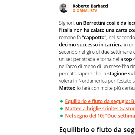
Roberto Barbacci
GIORNALISTA
Giornalista (pubblicista) sportiv
chiedergli di boxe, di scherma,
Signori,
un Berrettini così è da lecc
l’Italia non ha calato una carta c
romano fa
“cappotto”,
nel secondo 
decimo successo in carriera
in un
secondo nel giro di due settimane 
un set per strada e torna nella
top 
nell’arco di meno di un mese l’ha ri
peccato sapere che la
stagione sul
volerà in Nordamerica per l’estate 
Matteo
lo farà con molte più certezz
Equilibrio e fiuto da segugio: B
Matteo a briglie sciolte: Gasto
Nel segno del 10: "Due settiman
Equilibrio e fiuto da se