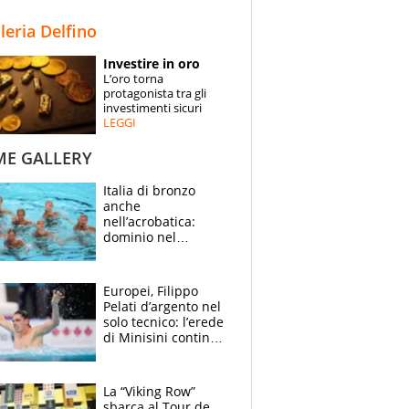
STORIE
lleria Delfino
SPECIALI
Investire in oro
L’oro torna
ESPERTI
protagonista tra gli
investimenti sicuri
LEGGI
CONTATTI
ME GALLERY
Italia di bronzo
anche
nell’acrobatica:
dominio nel
medagliere, ora
tocca a Ceccon, Curti
e compagni
Europei, Filippo
continuare
Pelati d’argento nel
solo tecnico: l’erede
di Minisini continua
a stupire, Los
Angeles è già nel
mirino
La “Viking Row”
sbarca al Tour de