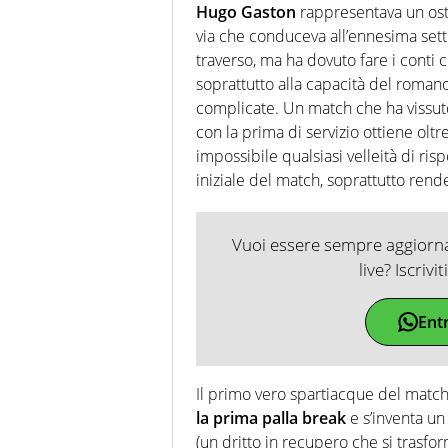
Hugo Gaston
rappresentava un ost
via che conduceva all’ennesima setti
traverso, ma ha dovuto fare i conti 
soprattutto alla capacità del romano
complicate. Un match che ha vissu
con la prima di servizio ottiene oltr
impossibile qualsiasi velleità di ris
iniziale del match, soprattutto ren
Vuoi essere sempre aggiornat
live? Iscrivi
Ent
Il primo vero spartiacque del match
la prima palla break
e s’inventa un
(un dritto in recupero che si trasfo