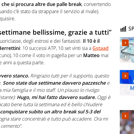
 che si procura altre due palle break
, convertendo
do c’è stato da strappare il servizio al rivale).
quisire.
SP
ettimane bellissime, grazie a tutti”
oriclasse, degli estrosi e dei fantasisti.
Il 10 è il
Berrettini
: 10 successi ATP, 10 set vinti sia a
Gstaad
uno), 10 come il voto in pagella per un
Matteo
mai
 anni a questa parte.
vero stanco.
Ringrazio tutti per il supporto, questo
.
Sono state due settimane davvero pazzesche
e
 mia famiglia e il mio staff. Un plauso lo rivolgo
istante):
Hugo,
mi hai fatto davvero sudare.
Oggi è
ocato bene tutta la settimana ed è bello chiudere
conquistare subito un altro break sul 5-3 del
sogna stare concentrati e tutto può accadere. Ora mi
l cemento”.