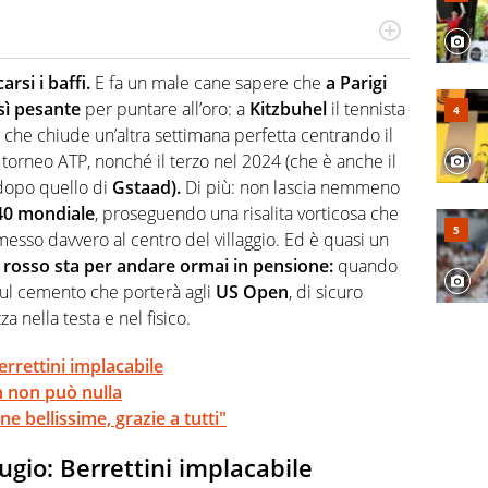
o a tutto campo, è il tuttologo di Virgilio Sport. Provate a
 di volley o di curling: ve ne farà innamorare
arsi i baffi.
E fa un male cane sapere che
a Parigi
osì pesante
per puntare all’oro: a
Kitzbuhel
il tennista
che chiude un’altra settimana perfetta centrando il
 torneo ATP, nonché il terzo nel 2024 (che è anche il
dopo quello di
Gstaad).
Di più: non lascia nemmeno
40 mondiale
, proseguendo una risalita vorticosa che
messo davvero al centro del villaggio. Ed è quasi un
 rosso sta per andare ormai in pensione:
quando
sul cemento che porterà agli
US Open
, di sicuro
a nella testa e nel fisico.
errettini implacabile
n non può nulla
e bellissime, grazie a tutti"
gugio: Berrettini implacabile