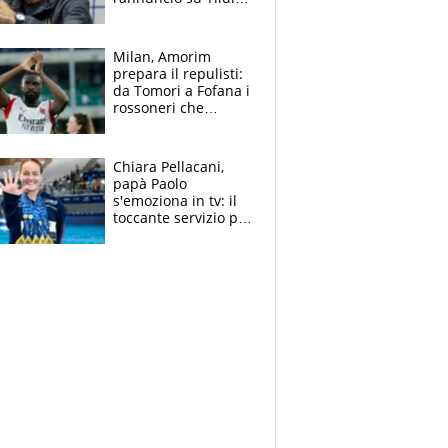
e la risposta su
Bastoni
Milan, Amorim
prepara il repulisti:
da Tomori a Fofana i
rossoneri che
rischiano il “taglio”
Chiara Pellacani,
papà Paolo
s'emoziona in tv: il
toccante servizio per
il TG di LA7 dopo i 5
ori agli Europei