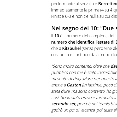
performante al servizio e
Berrettini
immediatamente la prima (4 su 4 quan
Finisce 6-3 e non c’è nulla su cui dis
Nel segno del 10: “Due s
Il
10
è il numero dei campioni, dei fu
numero che identifica l’estate di 
che a
Kitzbuhel
(senza perderne alc
così bello e continuo da almeno due
“Sono molto contento, oltre che
dav
pubblico con me è stato incredibile
mi sento di ringraziare per questo la
anche a
Gaston
(in lacrime, poco d
stata dura, ma sono contento, ho gi
così. Sono stato bravo e fortunato a
secondo set
, perché nel tennis bi
godrò un po’ di vacanza, poi testa a