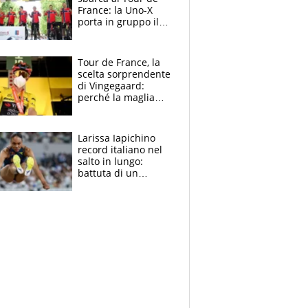
France: la Uno-X
porta in gruppo il
rito della Norvegia
di Haaland e
compagni
Tour de France, la
scelta sorprendente
di Vingegaard:
perché la maglia
gialla indossa la
mascherina, il
rischio da evitare
Larissa Iapichino
record italiano nel
salto in lungo:
battuta di un
centimetro mamma
Fiona May