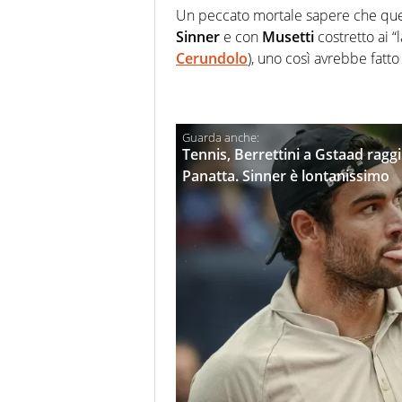
Un peccato mortale sapere che qu
Sinner
e con
Musetti
costretto ai “l
Cerundolo
), uno così avrebbe fatt
Tennis, Berrettini a Gstaad raggi
Panatta. Sinner è lontanissimo