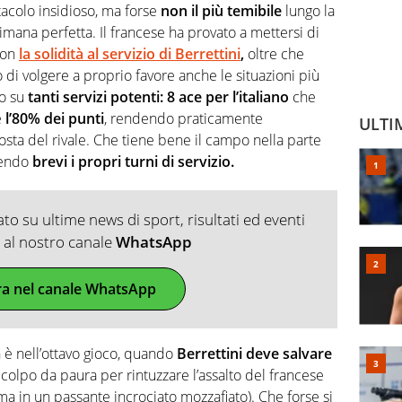
acolo insidioso, ma forse
non il più temibile
lungo la
mana perfetta. Il francese ha provato a mettersi di
con
la solidità al servizio di Berrettini
,
oltre che
 di volgere a proprio favore anche le situazioni più
to su
tanti servizi potenti: 8 ace per l’italiano
che
e
l’80% dei punti
, rendendo praticamente
ULTI
posta del rivale. Che tiene bene il campo nella parte
dendo
brevi i propri turni di servizio.
o su ultime news di sport, risultati ed eventi
ti al nostro canale
WhatsApp
ra nel canale WhatsApp
 è nell’ottavo gioco, quando
Berrettini deve salvare
 colpo da paura per rintuzzare l’assalto del francese
rma in un passante incrociato mozzafiato). Che forse si