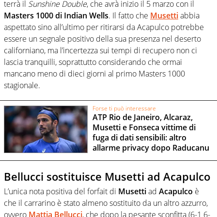
terrà il
Sunshine Double
, che avrà inizio il 5 marzo con il
Masters 1000 di Indian Wells
. Il fatto che
Musetti
abbia
aspettato sino all’ultimo per ritirarsi da Acapulco potrebbe
essere un segnale positivo della sua presenza nel deserto
californiano, ma l’incertezza sui tempi di recupero non ci
lascia tranquilli, soprattutto considerando che ormai
mancano meno di dieci giorni al primo Masters 1000
stagionale.
Forse ti può interessare
ATP Rio de Janeiro, Alcaraz,
Musetti e Fonseca vittime di
fuga di dati sensibili: altro
allarme privacy dopo Raducanu
Bellucci sostituisce Musetti ad Acapulco
L’unica nota positiva del forfait di
Musetti
ad
Acapulco
è
che il carrarino è stato almeno sostituito da un altro azzurro,
ovvero
Mattia Bellucci
, che dopo la pesante sconfitta (6-1 6-