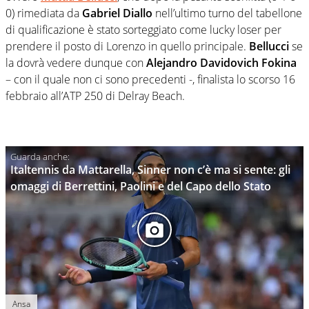
0) rimediata da
Gabriel Diallo
nell’ultimo turno del tabellone
di qualificazione è stato sorteggiato come lucky loser per
prendere il posto di Lorenzo in quello principale.
Bellucci
se
la dovrà vedere dunque con
Alejandro Davidovich Fokina
– con il quale non ci sono precedenti -, finalista lo scorso 16
febbraio all’ATP 250 di Delray Beach.
Italtennis da Mattarella, Sinner non c’è ma si sente: gli
omaggi di Berrettini, Paolini e del Capo dello Stato
Ansa