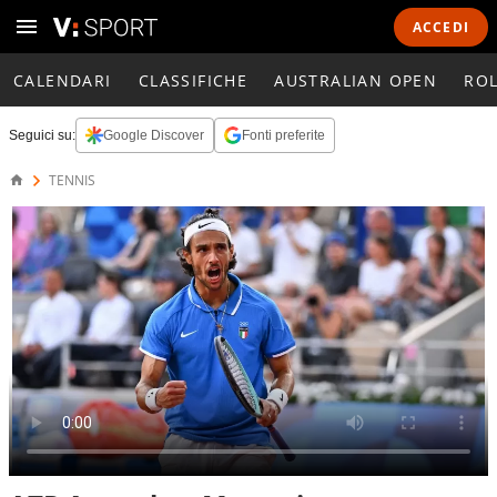
ACCEDI
CALENDARI
CLASSIFICHE
AUSTRALIAN OPEN
RO
Seguici su:
Google Discover
Fonti preferite
TENNIS