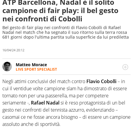
ATP Barcellona, Nadal è il solito
campione di fair play: il bel gesto
nei confronti di Cobolli
Bel gesto di fair play nei confronti di Flavio Cobolli di Rafael
Nadal nel match che ha segnato il suo ritorno sulla terra rossa
681 giorni dopo l'ultima partita sulla superficie da lui prediletta
16/04/24 20:12
Matteo Morace
LIVE SPORT SPECIALIST
La multimedialità quale approccio personale e
professionale. Ama raccontare lo sport focalizzando ogni
Negli attimi conclusivi del match contro
Flavio Cobolli
– in
attenzione sul tempo reale: la verità della dirette non
cui il ventidue volte campione slam ha dimostrato di essere
sono opinioni ma fatti
tornato non per una passerella, ma per competere
seriamente -,
Rafael Nadal
si è reso protagonista di un bel
gesto nei confronti del tennista azzurro, evidenziando –
casomai ce ne fosse ancora bisogno – di essere un campione
assoluto anche di sportività.