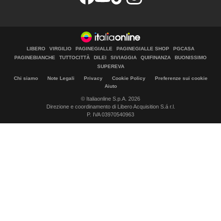
LIBERO
VIRGILIO
PAGINEGIALLE
PAGINEGIALLE SHOP
PGCASA
PAGINEBIANCHE
TUTTOCITTÀ
DILEI
SIVIAGGIA
QUIFINANZA
BUONISSIMO
SUPEREVA
Chi siamo
Note Legali
Privacy
Cookie Policy
Preferenze sui cookie
Aiuto
© Italiaonline S.p.A. 2026
Direzione e coordinamento di Libero Acquisition S.á r.l.
P. IVA 03970540963