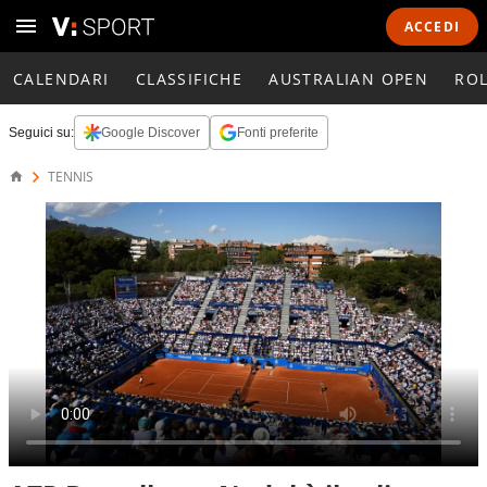
ACCEDI
CALENDARI
CLASSIFICHE
AUSTRALIAN OPEN
RO
Seguici su:
Google Discover
Fonti preferite
TENNIS