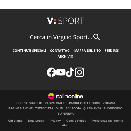
Cerca in Virgilio Sport...
CONTENUTI SPECIALI
CONTATTACI
MAPPA DEL SITO
FEED RSS
ARCHIVIO
LIBERO
VIRGILIO
PAGINEGIALLE
PAGINEGIALLE SHOP
PGCASA
PAGINEBIANCHE
TUTTOCITTÀ
DILEI
SIVIAGGIA
QUIFINANZA
BUONISSIMO
SUPEREVA
Chi siamo
Note Legali
Privacy
Cookie Policy
Preferenze sui cookie
Aiuto