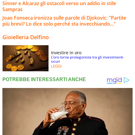
Sinner e Alcaraz gli ostacoli verso un addio in stile
Sampras
Joao Fonseca ironizza sulle parole di Djokovic: "Partite
più brevi? Lo dice solo perché sta invecchiando..."
Gioielleria Delfino
Investire in oro
L’oro torna protagonista tra gli investimenti
sicuri
LEGGI