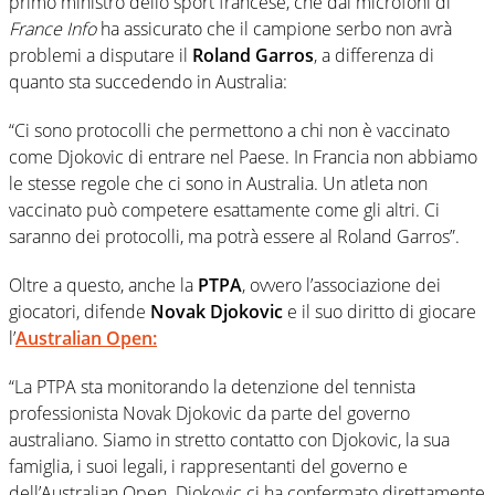
primo ministro dello sport francese, che dai microfoni di
France Info
ha assicurato che il campione serbo non avrà
problemi a disputare il
Roland Garros
, a differenza di
quanto sta succedendo in Australia:
“Ci sono protocolli che permettono a chi non è vaccinato
come Djokovic di entrare nel Paese. In Francia non abbiamo
le stesse regole che ci sono in Australia. Un atleta non
vaccinato può competere esattamente come gli altri. Ci
saranno dei protocolli, ma potrà essere al Roland Garros”.
Oltre a questo, anche la
PTPA
, ovvero l’associazione dei
giocatori, difende
Novak Djokovic
e il suo diritto di giocare
l’
Australian Open:
“La PTPA sta monitorando la detenzione del tennista
professionista Novak Djokovic da parte del governo
australiano. Siamo in stretto contatto con Djokovic, la sua
famiglia, i suoi legali, i rappresentanti del governo e
dell’Australian Open. Djokovic ci ha confermato direttamente