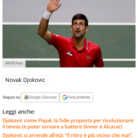
ANSA foto
Novak Djokovic
Seguici su:
Google Discover
Fonti preferite
Leggi anche:
Djokovic come Piqué, la folle proposta per rivoluzionare
il tennis (e poter tornare a battere Sinner e Alcaraz)
Djokovic si arrende all’età: “Il ritiro è più vicino che mai”.