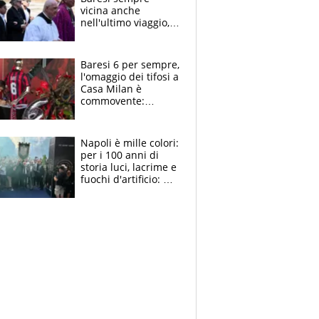
vicina anche
nell'ultimo viaggio,
la moglie Maura, i
figli e i suoi cari
circondati
Baresi 6 per sempre,
dall'affetto dei tifosi
l'omaggio dei tifosi a
Casa Milan è
commovente:
maglie, bandiere,
sciarpe, lacrime e
bigliettini
Napoli è mille colori:
per i 100 anni di
storia luci, lacrime e
fuochi d'artificio: De
Laurentiis salta al
coro anti-Juve