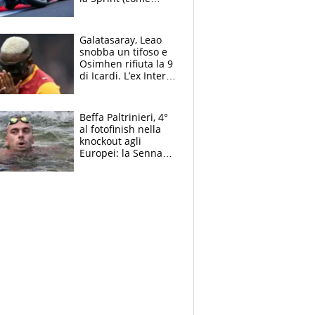
Martin), bene
Bezzecchi
Galatasaray, Leao
snobba un tifoso e
Osimhen rifiuta la 9
di Icardi. L’ex Inter
furioso: lo schiaffo
al club
Beffa Paltrinieri, 4°
al fotofinish nella
knockout agli
Europei: la Senna
regala (quasi) solo
amarezze a Greg