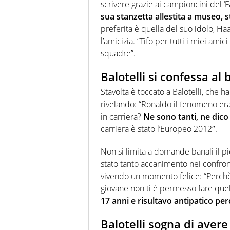
scrivere grazie ai campioncini del ‘
sua stanzetta allestita a museo, 
preferita è quella del suo idolo, Ha
l’amicizia. “Tifo per tutti i miei amic
squadre”.
Balotelli si confessa al
Stavolta è toccato a Balotelli, che ha
rivelando: “Ronaldo il fenomeno era il
in carriera?
Ne sono tanti, ne dico
carriera è stato l’Europeo 2012″.
Non si limita a domande banali il 
stato tanto accanimento nei confron
vivendo un momento felice: “Perchè
giovane non ti è permesso fare quell
17 anni e risultavo antipatico pe
Balotelli sogna di avere