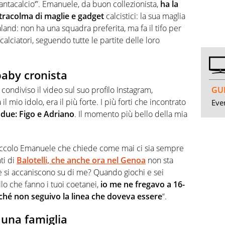
Fantacalcio‘”. Emanuele, da buon collezionista,
ha la
stracolma di maglie e gadget
calcistici: la sua maglia
aland: non ha una squadra preferita, ma fa il tifo per
i calciatori, seguendo tutte le partite delle loro
 baby cronista
GUI
 condiviso il video sul suo profilo Instagram,
 mio idolo, era il più forte. I più forti che incontrato
Even
 due: Figo e Adriano
. Il momento più bello della mia
piccolo Emanuele che chiede come mai ci sia sempre
ti di
Balotelli, che anche ora nel Genoa
non sta
 si accaniscono su di me? Quando giochi e sei
o che fanno i tuoi coetanei,
io me ne fregavo a 16-
rché non seguivo la linea che doveva essere
“.
 una famiglia