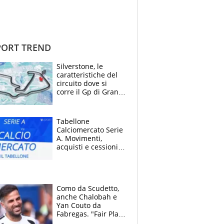
ORT TREND
Silverstone, le
caratteristiche del
circuito dove si
corre il Gp di Gran
Bretagna del
Motomondiale
Tabellone
Calciomercato Serie
A. Movimenti,
acquisti e cessioni:
estate 2026-27
Como da Scudetto,
anche Chalobah e
Yan Couto da
Fabregas. "Fair Play
Finanziario?