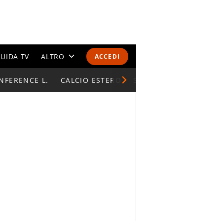
UIDA TV
ALTRO
ACCEDI
NFERENCE L.
CALENDARI E CLASSIFICHE
CALCIO ESTERO
SUPERCOPPA ITALIAN
ALTRI SPORT
MONDIALI 2026
OLIMPIADI
GOSSIP
LIFESTYLE