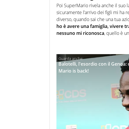
Poi SuperMario rivela anche il suo l
sicuramente l’arrivo dei figli mi ha
diverso, quando sai che una tua azion
ho è avere una famiglia, vivere 
nessuno mi riconosca
, quello è u
Balotelli, l'esordio con il Genoa: 
Mario is back!