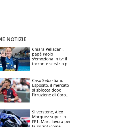
ME NOTIZIE
Chiara Pellacani,
papà Paolo
s'emoziona in tv: il
toccante servizio per
il TG di LA7 dopo i 5
ori agli Europei
Caso Sebastiano
Esposito, il mercato
si sblocca dopo
l’irruzione di Corona
nella querelle col
Cagliari: spuntano
due big
Silverstone, Alex
Marquez super in
FP1. Marc lavora per
la Sprint (come