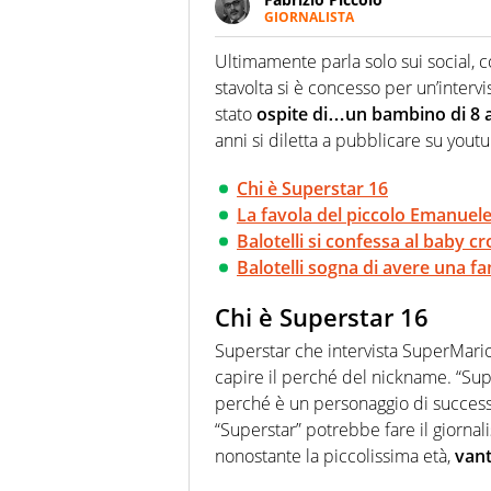
GIORNALISTA
Nella sua carriera ha seguito 
agenzie e testate. Esperienza
Ultimamente parla solo sui social, c
prevalentemente di calcio
stavolta si è concesso per un’intervi
stato
ospite di…un bambino di 8 
anni si diletta a pubblicare su youtub
Chi è Superstar 16
La favola del piccolo Emanuel
Balotelli si confessa al baby cr
Balotelli sogna di avere una fa
Chi è Superstar 16
Superstar che intervista SuperMario
capire il perché del nickname. “Supe
perché è un personaggio di successo
“Superstar” potrebbe fare il giornalist
nonostante la piccolissima età,
vant