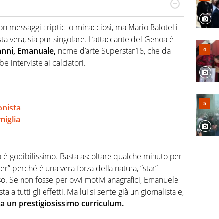
numerose manifestazioni sportive e collaborato con
, competenza, conoscenza e memoria storica. Si occupa
on messaggi criptici o minacciosi, ma Mario Balotelli
sta vera, sia pur singolare. L’attaccante del Genoa è
anni, Emanuale,
nome d’arte Superstar16, che da
e interviste ai calciatori.
e
onista
miglia
 è godibilissimo. Basta ascoltare qualche minuto per
r” perché è una vera forza della natura, “star”
. Se non fosse per ovvi motivi anagrafici, Emanuele
a a tutti gli effetti. Ma lui si sente già un giornalista e,
a un prestigiosissimo curriculum.