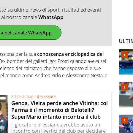
o su ultime news di sport, risultati ed eventi
ti al nostro canale
WhatsApp
ra nel canale WhatsApp
ULTI
essiona per la sua
conoscenza enciclopedica dei
l’ex bomber dei galletti Igor Protti quando aveva sei
go elenco dei calciatori che hanno risposto alle sue
 mondo come Andrea Pirlo e Alessandro Nesta, e
Forse ti può interessare
Genoa, Vieira perde anche Vitinha: col
Parma è il momento di Balotelli?
SuperMario intanto incontra il club
Il giocatore bresciano avrebbe avuto un
incontro con i vertici del club per decidere