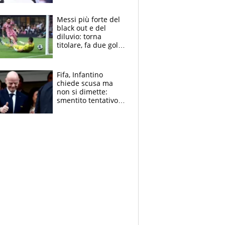
Pagheremo la
multa"
Messi più forte del
black out e del
diluvio: torna
titolare, fa due gol e
un assist e trascina
l'Inter Miami, altro
che ritiro
Fifa, Infantino
chiede scusa ma
non si dimette:
smentito tentativo di
corruzione al
Marocco