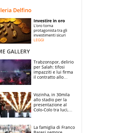
STORIE
lleria Delfino
SPECIALI
Investire in oro
L’oro torna
ESPERTI
protagonista tra gli
investimenti sicuri
LEGGI
CONTATTI
ME GALLERY
Trabzonspor, delirio
per Salah: tifosi
impazziti e lui firma
il contratto allo
stadio
Vozinha, in 30mila
allo stadio per la
presentazione al
Colo-Colo tra luci,
spettacolo, elicotteri
e paracadutisti
La famiglia di Franco
Baresi sempre