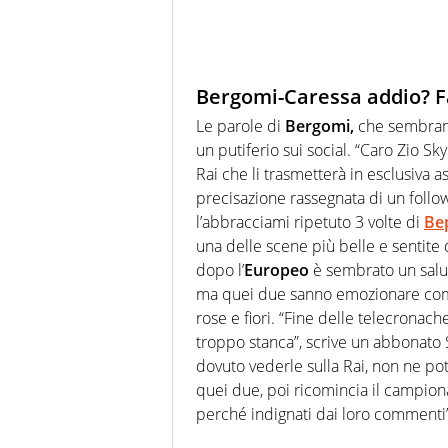
Bergomi-Caressa addio? F
Le parole di
Bergomi,
che sembrano 
un putiferio sui social. “
Caro Zio
Sky
Rai che li trasmetterà in esclusiva ass
precisazione rassegnata di un follow
l’abbracciami ripetuto 3 volte di
Be
una delle scene più belle e sentite d
dopo l’
Europeo
è sembrato un salut
ma quei due sanno emozionare come
rose e fiori. “Fine delle telecronac
troppo stanca”, scrive un abbonato S
dovuto vederle sulla Rai, non ne pote
quei due, poi ricomincia il campiona
perché indignati dai loro commenti”