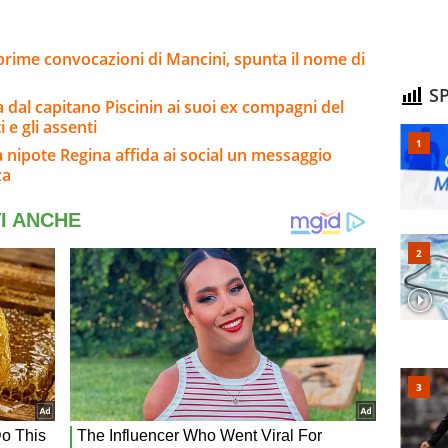
 prime convocazioni di Mancini, spunta il nome di
SP
a dal capitano Piscinin ai suoi ex compagni del
i e gli assenti
a nipote Regina affida ai social un messaggio
za