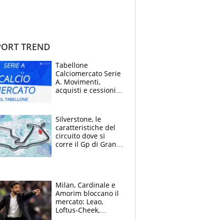
ORT TREND
Tabellone
Calciomercato Serie
A. Movimenti,
acquisti e cessioni:
estate 2026-27
Silverstone, le
caratteristiche del
circuito dove si
corre il Gp di Gran
Bretagna del
Motomondiale
Milan, Cardinale e
Amorim bloccano il
mercato: Leao,
Loftus-Cheek,
Estupinian e