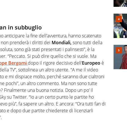
an in subbuglio
anticipare la fine dell’avventura, hanno scatenato
 non prenderà i diritti dei
Mondiali,
sono tutti della
oluta, sono già stati presentati i palinsesti”, è la
er. “Peccato. Si può dire quello che si vuole. Ma
ppe Bergomi
dopo il rigore decisivo dell’
Europeo
è
ella TV”, sottolinea un altro utente. “A me il video
o e mi dispiace molto, perché saranno due cialtroni
 pochi”, un altro commento. Ma non sono tutte
he? Finalmente una buona notizia. Dopo un po’ il
ky su Twitter. “Io a un certo punto le partite ho
vo più”, fa sapere un altro. E ancora: “Ora tutti fan di
to e dopo due partite chiederete di licenziarli
.