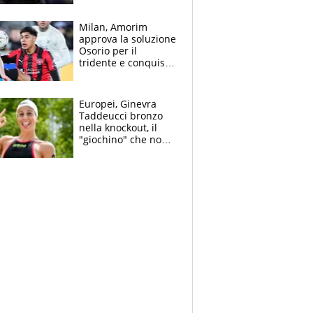
Gimenez in bilico,
Soulè e Osorio nel
Milan, Amorim
mirino
approva la soluzione
Osorio per il
tridente e conquista
Jashari: la frecciata
dello svizzero all'ex
Allegri
Europei, Ginevra
Taddeucci bronzo
nella knockout, il
"giochino" che non
le piace: "La Senna?
Oggi era pulita"