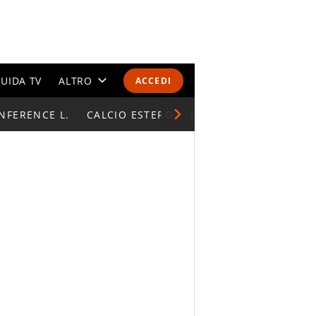
UIDA TV
ALTRO
ACCEDI
NFERENCE L.
CALENDARI E CLASSIFICHE
CALCIO ESTERO
SUPERCOPPA ITALIAN
ALTRI SPORT
MONDIALI 2026
OLIMPIADI
GOSSIP
LIFESTYLE