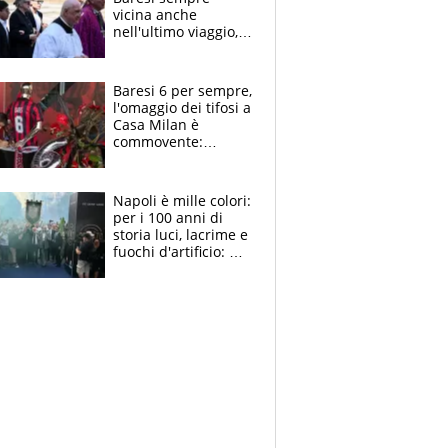
vicina anche
nell'ultimo viaggio,
la moglie Maura, i
figli e i suoi cari
circondati
Baresi 6 per sempre,
dall'affetto dei tifosi
l'omaggio dei tifosi a
Casa Milan è
commovente:
maglie, bandiere,
sciarpe, lacrime e
bigliettini
Napoli è mille colori:
per i 100 anni di
storia luci, lacrime e
fuochi d'artificio: De
Laurentiis salta al
coro anti-Juve