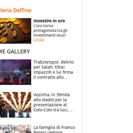
STORIE
lleria Delfino
SPECIALI
Investire in oro
L’oro torna
ESPERTI
protagonista tra gli
investimenti sicuri
LEGGI
CONTATTI
ME GALLERY
Trabzonspor, delirio
per Salah: tifosi
impazziti e lui firma
il contratto allo
stadio
Vozinha, in 30mila
allo stadio per la
presentazione al
Colo-Colo tra luci,
spettacolo, elicotteri
e paracadutisti
La famiglia di Franco
Baresi sempre