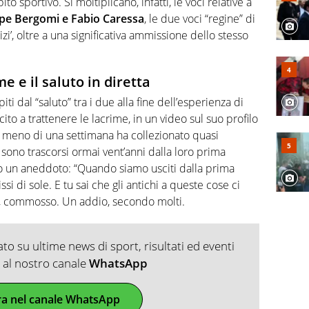
to sportivo. Si moltiplicano, infatti, le voci relative a
e Bergomi e Fabio Caressa
, le due voci “regine” di
izi’, oltre a una significativa ammissione dello stesso
e e il saluto in diretta
iti dal “saluto” tra i due alla fine dell’esperienza di
cito a trattenere le lacrime, in un video sul suo profilo
 meno di una settimana ha collezionato quasi
sono trascorsi ormai vent’anni dalla loro prima
o un aneddoto: “Quando siamo usciti dalla prima
ssi di sole. E tu sai che gli antichi a queste cose ci
o, commosso. Un addio, secondo molti.
o su ultime news di sport, risultati ed eventi
ti al nostro canale
WhatsApp
ra nel canale WhatsApp