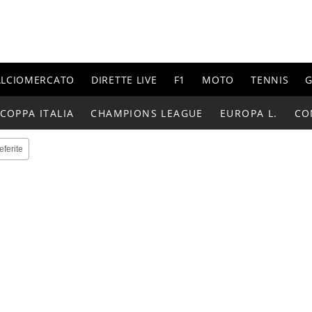
ALCIOMERCATO
DIRETTE LIVE
F1
MOTO
TENNIS
G
COPPA ITALIA
CHAMPIONS LEAGUE
EUROPA L.
CO
eferite