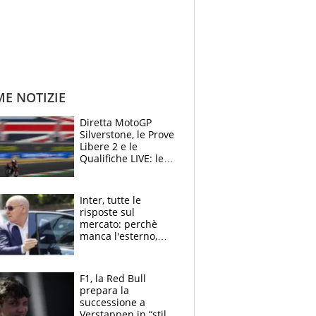
ME NOTIZIE
Diretta MotoGP
Silverstone, le Prove
Libere 2 e le
Qualifiche LIVE: le
Aprilia vogliono la
conferma in prima
fila
Inter, tutte le
risposte sul
mercato: perchè
manca l'esterno,
perchè Romero è
sfumato, quale è il
vero obiettivo di
F1, la Red Bull
Marotta
prepara la
successione a
Verstappen in “stile