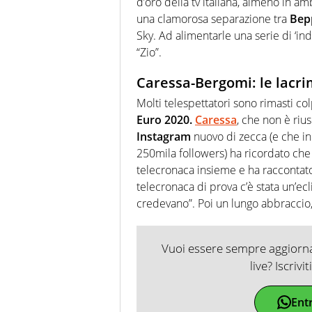
d’oro della tv italiana, almeno in ambi
una clamorosa separazione tra
Bepp
Sky. Ad alimentarle una serie di ‘ind
“Zio”.
Caressa-Bergomi: le lacrim
Molti telespettatori sono rimasti colp
Euro 2020.
Caressa
, che non è rius
Instagram
nuovo di zecca (e che in
250mila followers) ha ricordato che 
telecronaca insieme e ha raccontat
telecronaca di prova c’è stata un’ecli
credevano”. Poi un lungo abbracci
Vuoi essere sempre aggiornat
live? Iscrivi
Ent