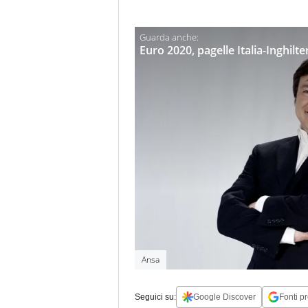
Euro 2020, pagelle Italia-Inghil
Ansa
Seguici su:
Google Discover
Fonti pr