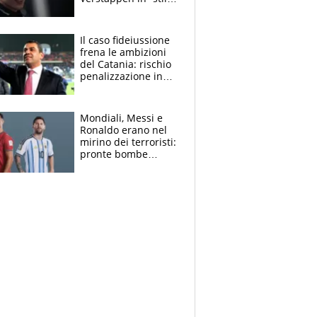
Antonelli”. Colapinto
derubato, che
attacco all’Italia
Il caso fideiussione
frena le ambizioni
del Catania: rischio
penalizzazione in
classifica, cosa
succede?
Mondiali, Messi e
Ronaldo erano nel
mirino dei terroristi:
pronte bombe
contro la Pulce