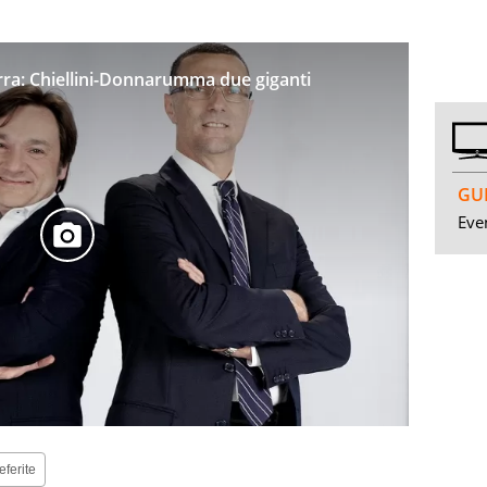
terra: Chiellini-Donnarumma due giganti
GUI
Even
eferite