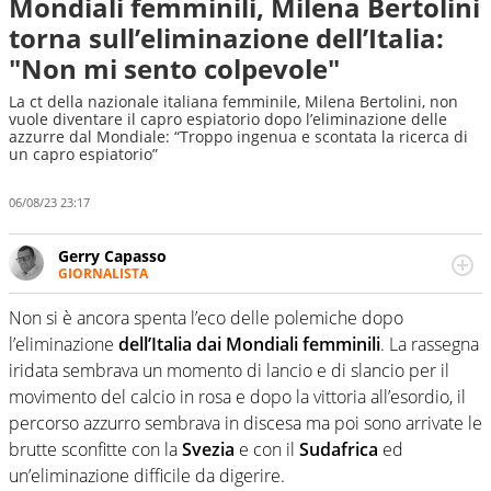
Mondiali femminili, Milena Bertolini
torna sull’eliminazione dell’Italia:
"Non mi sento colpevole"
La ct della nazionale italiana femminile, Milena Bertolini, non
vuole diventare il capro espiatorio dopo l’eliminazione delle
azzurre dal Mondiale: “Troppo ingenua e scontata la ricerca di
un capro espiatorio”
06/08/23 23:17
Gerry Capasso
GIORNALISTA
Per lui gli sport americani non hanno segreti: basket,
football, baseball e la capacità innata di trovare la notizia
Non si è ancora spenta l’eco delle polemiche dopo
dove altri non vedono granché
l’eliminazione
dell’Italia dai Mondiali femminili
. La rassegna
iridata sembrava un momento di lancio e di slancio per il
movimento del calcio in rosa e dopo la vittoria all’esordio, il
percorso azzurro sembrava in discesa ma poi sono arrivate le
brutte sconfitte con la
Svezia
e con il
Sudafrica
ed
un’eliminazione difficile da digerire.