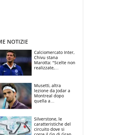
ME NOTIZIE
Calciomercato Inter,
Chivu stana
Marotta: "Scelte non
realizzate,
dobbiamo
completare la
squadra"
Musetti, altra
lezione da Jodar a
Montreal dopo
quella a
Washington: "Avrei
voluto spaccare
tutto"
Silverstone, le
caratteristiche del
circuito dove si
corre il Gp di Gran