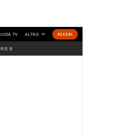
UIDA TV
ALTRO
ACCEDI
RIE B
CALENDARI E CLASSIFICHE
ALTRI SPORT
MONDIALI 2026
OLIMPIADI
GOSSIP
LIFESTYLE