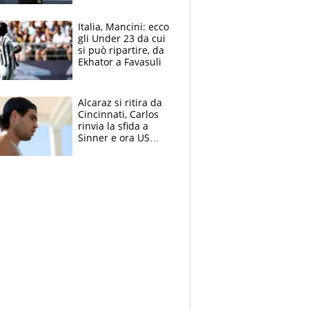
nero per gli arbitri
Italia, Mancini: ecco
gli Under 23 da cui
si può ripartire, da
Ekhator a Favasuli
Alcaraz si ritira da
Cincinnati, Carlos
rinvia la sfida a
Sinner e ora US
Open di nuovo a
rischio