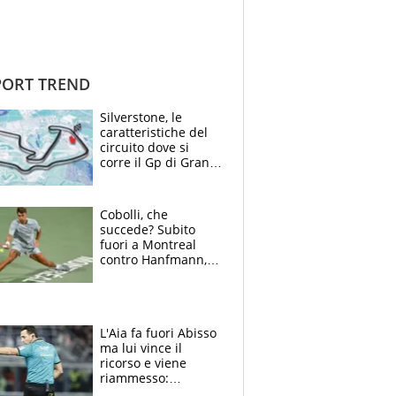
ORT TREND
Silverstone, le
caratteristiche del
circuito dove si
corre il Gp di Gran
Bretagna del
Motomondiale
Cobolli, che
succede? Subito
fuori a Montreal
contro Hanfmann,
per Flavio è tutta
colpa della tosse
L'Aia fa fuori Abisso
ma lui vince il
ricorso e viene
riammesso:
continua momento