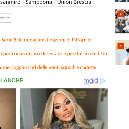
nsanmiro
Sampdoria
Union Brescia
eferite
Serie B: le nuove destinazioni di Pittarello,
o per cui ha deciso di restare e perché si rivede in
umeri aggiornati delle venti squadre cadette