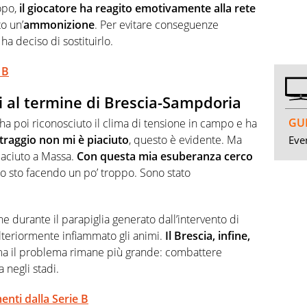
opo,
il giocatore ha reagito emotivamente alla rete
to un’
ammonizione
. Per evitare conseguenze
ha deciso di sostituirlo.
 B
li al termine di Brescia-Sampdoria
GUI
 ha poi riconosciuto il clima di tensione in campo e ha
itraggio non mi è piaciuto
, questo è evidente. Ma
Even
aciuto a Massa.
Con questa mia esuberanza cerco
 lo sto facendo un po’ troppo. Sono stato
e durante il parapiglia generato dall’intervento di
teriormente infiammato gli animi.
Il Brescia, infine,
ma il problema rimane più grande: combattere
 negli stadi.
enti dalla Serie B