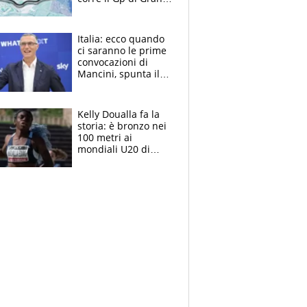
Bretagna del
Motomondiale
Italia: ecco quando
ci saranno le prime
convocazioni di
Mancini, spunta il
nome di Bergomi
Kelly Doualla fa la
storia: è bronzo nei
100 metri ai
mondiali U20 di
Eugene. "Ho
spazzato via l'ansia
con una gran finale"