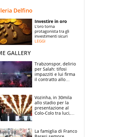
STORIE
lleria Delfino
SPECIALI
Investire in oro
L’oro torna
ESPERTI
protagonista tra gli
investimenti sicuri
LEGGI
CONTATTI
ME GALLERY
Trabzonspor, delirio
per Salah: tifosi
impazziti e lui firma
il contratto allo
stadio
Vozinha, in 30mila
allo stadio per la
presentazione al
Colo-Colo tra luci,
spettacolo, elicotteri
e paracadutisti
La famiglia di Franco
Baresi sempre