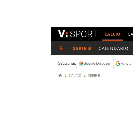
CALCIO
C
SERIE B
CALENDARIO
Seguici su:
Google Discover
Fonti pr
CALCIO
SERIE B