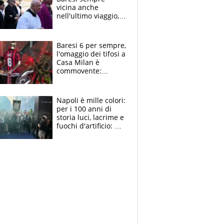
vicina anche
nell'ultimo viaggio,
la moglie Maura, i
figli e i suoi cari
circondati
Baresi 6 per sempre,
dall'affetto dei tifosi
l'omaggio dei tifosi a
Casa Milan è
commovente:
maglie, bandiere,
sciarpe, lacrime e
bigliettini
Napoli è mille colori:
per i 100 anni di
storia luci, lacrime e
fuochi d'artificio: De
Laurentiis salta al
coro anti-Juve