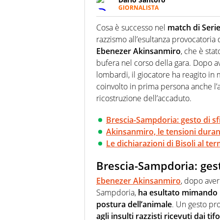
GIORNALISTA
Scrive, commenta, racconta lo s
modo di concentrarsi sulle inte
Cosa è successo nel
match di Seri
razzismo all’esultanza provocatoria
Ebenezer Akinsanmiro
, che è sta
bufera nel corso della gara. Dopo ave
lombardi, il giocatore ha reagito 
coinvolto in prima persona anche l’
ricostruzione dell’accaduto.
Brescia-Sampdoria: gesto di sf
Akinsanmiro, le tensioni durant
Le dichiarazioni di Bisoli al t
Brescia-Sampdoria: gest
Ebenezer Akinsanmiro
, dopo aver
Sampdoria,
ha esultato mimando
postura dell’animale
. Un gesto pr
agli insulti razzisti ricevuti dai t