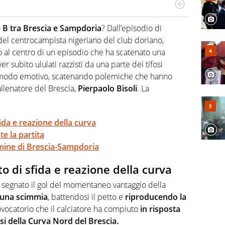
port in tutte le sfaccettature. Tocca l'apice quando ha
rviste ai grandi protagonisti
e B tra Brescia e Sampdoria
? Dall’episodio di
 del centrocampista nigeriano del club doriano,
to al centro di un episodio che ha scatenato una
r subito ululati razzisti da una parte dei tifosi
in modo emotivo, scatenando polemiche che hanno
allenatore del Brescia,
Pierpaolo Bisoli
. La
ida e reazione della curva
e la partita
ermine di Brescia-Sampdoria
o di sfida e reazione della curva
 segnato il gol del momentaneo vantaggio della
 una scimmia
, battendosi il petto e
riproducendo la
ovocatorio che il calciatore ha compiuto
in risposta
ifosi della Curva Nord del Brescia.