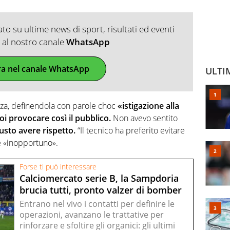
o su ultime news di sport, risultati ed eventi
ti al nostro canale
WhatsApp
ra nel canale WhatsApp
ULTI
anza, definendola con parole choc
«istigazione alla
i provocare così il pubblico.
Non avevo sentito
iusto avere rispetto.
“Il tecnico ha preferito evitare
e «inopportuno».
Forse ti può interessare
Calciomercato serie B, la Sampdoria
brucia tutti, pronto valzer di bomber
Entrano nel vivo i contatti per definire le
operazioni, avanzano le trattative per
rinforzare e sfoltire gli organici: gli ultimi