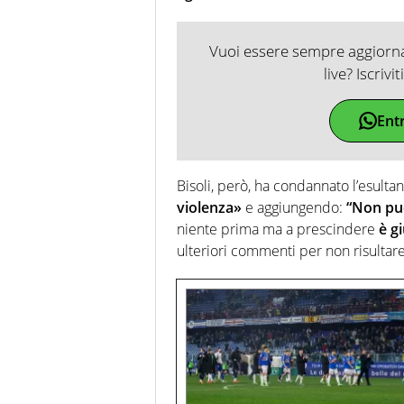
Vuoi essere sempre aggiornat
live? Iscrivi
Ent
Bisoli, però, ha condannato l’esult
violenza»
e aggiungendo:
“Non puo
niente prima ma a prescindere
è g
ulteriori commenti per non risultar