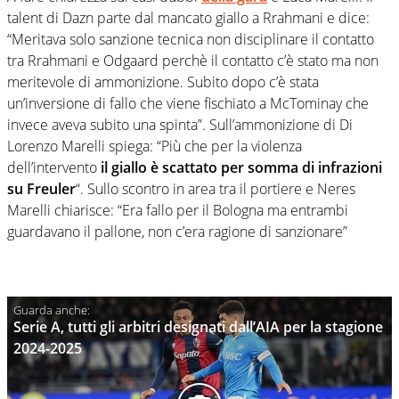
talent di Dazn parte dal mancato giallo a Rrahmani e dice:
“Meritava solo sanzione tecnica non disciplinare il contatto
tra Rrahmani e Odgaard perchè il contatto c’è stato ma non
meritevole di ammonizione. Subito dopo c’è stata
un’inversione di fallo che viene fischiato a McTominay che
invece aveva subito una spinta”. Sull’ammonizione di Di
Lorenzo Marelli spiega: “Più che per la violenza
dell’intervento
il giallo è scattato per somma di infrazioni
su Freuler
“. Sullo scontro in area tra il portiere e Neres
Marelli chiarisce: “Era fallo per il Bologna ma entrambi
guardavano il pallone, non c’era ragione di sanzionare”
Serie A, tutti gli arbitri designati dall’AIA per la stagione
2024-2025