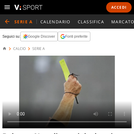
ACCEDI
SERIE A
CALENDARIO
CLASSIFICA
MARCATO
Seguici su:
Google Discover
Fonti preferite
CALCIO
SERIE A