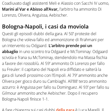
Coadiuvato dagli assistenti Meli e Alassio con Sacchi IV uomo,
Marini al Var e Abisso all’Avar,
l’arbitro ha ammonito Di
Lorenzo, Olivera, Anguissa, Aebischer.
Bologna-Napoli, i casi da moviola
Questi gli episodi dubbi della gara. Al 50′ proteste del
Bologna che voleva fallo ed ammonizione di Rrahmani per
un intervento su Odgaard.
L’arbitro prende poi un
abbaglio
in uno scontro tra Odgaard e McTominay: Odgaard
scivola e frana su McTominay, stendendolo ma Massa fischia
a favore dei rossoblù. Al 59′ ammonito Di Lorenzo per fallo
su Freuler: il capitano del Napoli era diffidato e salterà la
gara di lunedì prossimo con l’Empoli. Al 79′ ammonito anche
Olivera per gioco duro su Cambiaghi. All’88’ terzo ammonito
azzurro: è Anguissa per fallo su Dominguez. Al 93′ per fallo su
Gilmour ammonito anche Aebischer. Dopo il recupero
Bologna-Napoli finisce 1-1.
A fare chiarezza sui casi dubbi
della gara
è Luca Marelli. Il