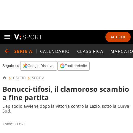
ACCEDI
SERIE A
CALENDARIO
CLASSIFICA
MARCATO
Seguici su:
Google Discover
Fonti preferite
CALCIO
SERIE A
Bonucci-tifosi, il clamoroso scambio
a fine partita
L'episodio avviene dopo la vittoria contro la Lazio, sotto la Curva
Sud.
27/08/18 13:55