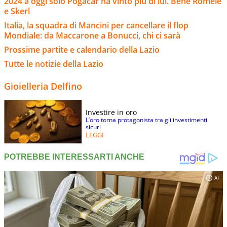
2024 a oggi solo Pogacar ha vinto più di lui. Bene Romele
e Skerl
Italia, la squadra di Mancini per cancellare il flop
Mondiale: da Maccarone a Bonucci, chi ci sarà
Prossime partite e calendario della Lazio
Tutte le notizie della Lazio
Gioielleria Delfino
Investire in oro
L’oro torna protagonista tra gli investimenti
sicuri
LEGGI