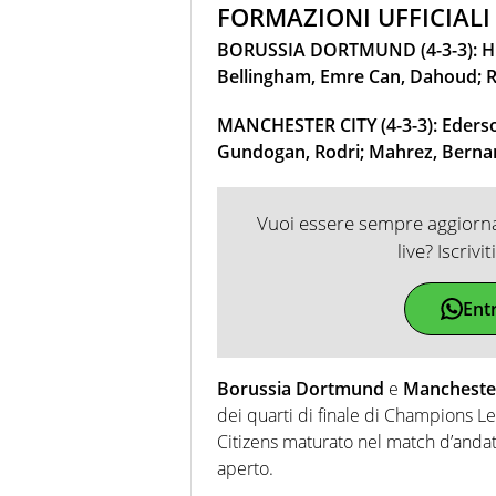
FORMAZIONI UFFICIAL
BORUSSIA DORTMUND (4-3-3): Hit
Bellingham, Emre Can, Dahoud; Reu
MANCHESTER CITY (4-3-3): Ederso
Gundogan, Rodri; Mahrez, Bernand
Vuoi essere sempre aggiornat
live? Iscrivi
Ent
Borussia Dortmund
e
Mancheste
dei quarti di finale di Champions Lea
Citizens maturato nel match d’andata
aperto.