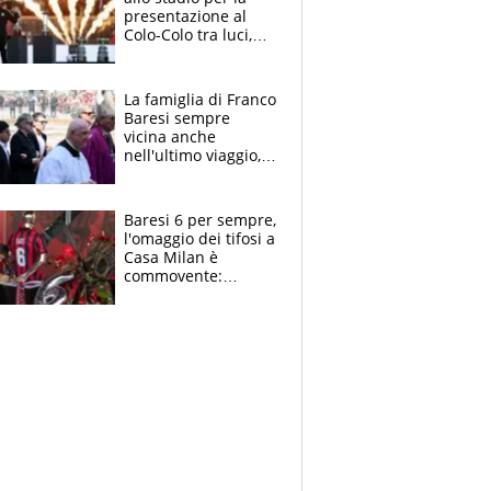
presentazione al
Colo-Colo tra luci,
spettacolo, elicotteri
e paracadutisti
La famiglia di Franco
Baresi sempre
vicina anche
nell'ultimo viaggio,
la moglie Maura, i
figli e i suoi cari
circondati
Baresi 6 per sempre,
dall'affetto dei tifosi
l'omaggio dei tifosi a
Casa Milan è
commovente:
maglie, bandiere,
sciarpe, lacrime e
bigliettini