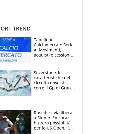
ORT TREND
Tabellone
Calciomercato Serie
A. Movimenti,
acquisti e cessioni:
estate 2026-27
Silverstone, le
caratteristiche del
circuito dove si
corre il Gp di Gran
Bretagna del
Motomondiale
Rusedski, via libera
a Sinner: "Alcaraz
ha zero possibilità
per lo US Open, il
2026 forse è gà