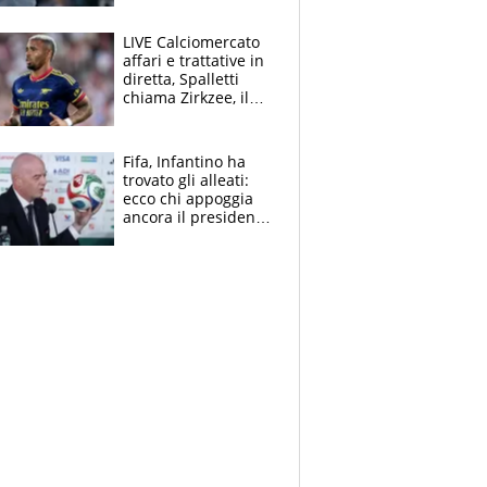
finito per lui"
LIVE Calciomercato
affari e trattative in
diretta, Spalletti
chiama Zirkzee, il
Milan valuta il
ritorno di Brahim
Diaz
Fifa, Infantino ha
trovato gli alleati:
ecco chi appoggia
ancora il presidente
che spera di essere
rieletto