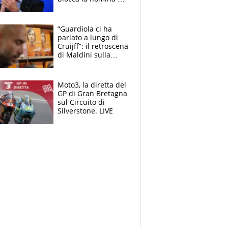
Diana Bianchedi
“Guardiola ci ha
parlato a lungo di
Cruijff”: il retroscena
di Maldini sulla
Nazionale e sul
sogno interrotto
Moto3, la diretta del
GP di Gran Bretagna
sul Circuito di
Silverstone. LIVE