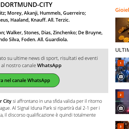
I DORTMUND-CITY
Gioie
z; Morey, Akanji, Hummels, Guerreiro;
s, Haaland, Knauff. All. Terzic.
n; Walker, Stones, Dias, Zinchenko; De Bruyne,
o Silva, Foden. All. Guardiola.
ULTI
o su ultime news di sport, risultati ed eventi
ti al nostro canale
WhatsApp
ra nel canale WhatsApp
r City
si affrontano in una sfida valida per il ritorno
gue. Al Signal Iduna Park si ripartirà dal 2-1 per i
, il discorso qualificazione è quindi totalmente