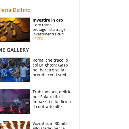
STORIE
lleria Delfino
SPECIALI
Investire in oro
L’oro torna
ESPERTI
protagonista tra gli
investimenti sicuri
LEGGI
CONTATTI
ME GALLERY
Roma, che tracollo
col Brighton: Gasp
nel baratro se la
prende con i suoi
cambiando tutti
Trabzonspor, delirio
per Salah: tifosi
impazziti e lui firma
il contratto allo
stadio
Vozinha, in 30mila
allo stadio per la