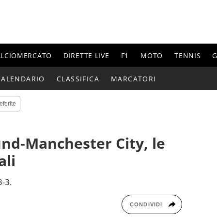
ALCIOMERCATO
DIRETTE LIVE
F1
MOTO
TENNIS
G
CALENDARIO
CLASSIFICA
MARCATORI
eferite
nd-Manchester City, le
ali
3-3.
CONDIVIDI