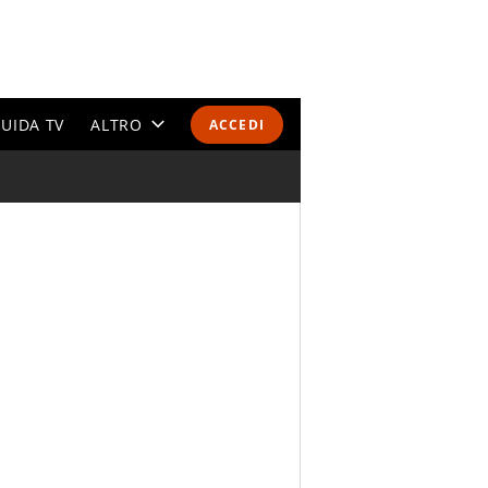
UIDA TV
ALTRO
ACCEDI
CALENDARI E CLASSIFICHE
ALTRI SPORT
MONDIALI 2026
OLIMPIADI
GOSSIP
LIFESTYLE