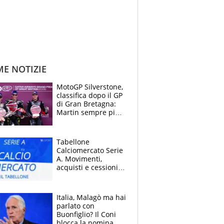
ME NOTIZIE
MotoGP Silverstone,
classifica dopo il GP
di Gran Bretagna:
Martin sempre più
leader, ma
Bezzecchi avanza
Tabellone
Calciomercato Serie
A. Movimenti,
acquisti e cessioni:
estate 2026-27
Italia, Malagò ma hai
parlato con
Buonfiglio? Il Coni
blocca la nomina di