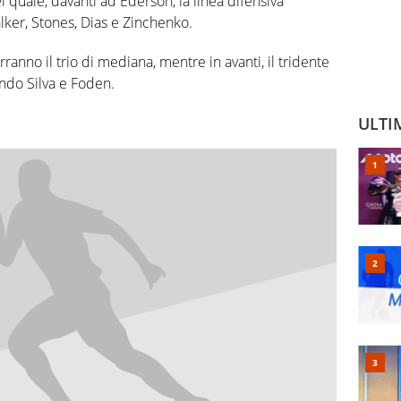
quale, davanti ad Ederson, la linea difensiva
lker, Stones, Dias e Zinchenko.
no il trio di mediana, mentre in avanti, il tridente
ndo Silva e Foden.
ULTI