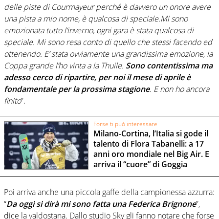
delle piste di Courmayeur perché è davvero un onore avere
una pista a mio nome, è qualcosa di speciale.Mi sono
emozionata tutto l’inverno, ogni gara è stata qualcosa di
speciale. Mi sono resa conto di quello che stessi facendo ed
ottenendo. E’ stata ovviamente una grandissima emozione, la
Coppa grande l’ho vinta a la Thuile.
Sono contentissima ma
adesso cerco di ripartire, per noi il mese di aprile è
fondamentale per la prossima stagione
. E non ho ancora
finito
”.
Forse ti può interessare
Milano-Cortina, l’Italia si gode il
talento di Flora Tabanelli: a 17
anni oro mondiale nel Big Air. E
arriva il “cuore” di Goggia
Poi arriva anche una piccola gaffe della campionessa azzurra:
“
Da oggi si dirà mi sono fatta una Federica Brignone
”,
dice la valdostana. Dallo studio Sky gli fanno notare che forse