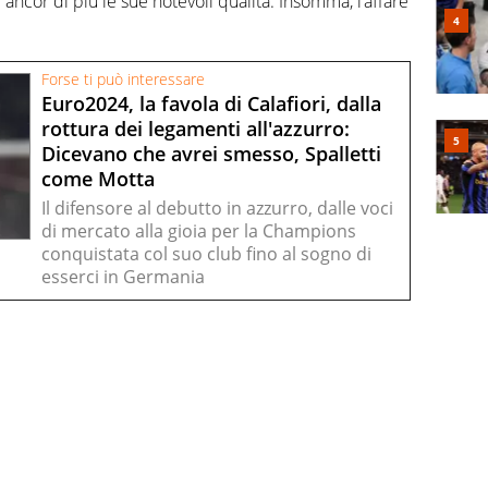
 ancor di più le sue notevoli qualità. Insomma, l’affare
Forse ti può interessare
Euro2024, la favola di Calafiori, dalla
rottura dei legamenti all'azzurro:
Dicevano che avrei smesso, Spalletti
come Motta
Il difensore al debutto in azzurro, dalle voci
di mercato alla gioia per la Champions
conquistata col suo club fino al sogno di
esserci in Germania