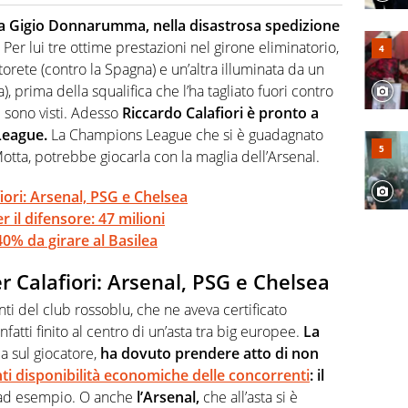
 il glossario del calcio in una nicchia di esperti, lui ne
a svista arbitrale né gli umori social del mondo delle
e a Gigio Donnarumma, nella disastrosa spedizione
Per lui tre ottime prestazioni nel girone eliminatorio,
rete (contro la Spagna) e un’altra illuminata da un
), prima della squalifica che l’ha tagliato fuori contro
si sono visti. Adesso
Riccardo Calafiori è pronto a
 League.
La Champions League che si è guadagnato
otta, potrebbe giocarla con la maglia dell’Arsenal.
iori: Arsenal, PSG e Chelsea
 il difensore: 47 milioni
 40% da girare al Basilea
r Calafiori: Arsenal, PSG e Chelsea
nti del club rossoblu, che ne aveva certificato
nfatti finito al centro di un’asta tra big europee.
La
a sul giocatore,
ha dovuto prendere atto di non
ti disponibilità economiche delle concorrenti
: il
d esempio. O anche
l’Arsenal,
che all’asta si è