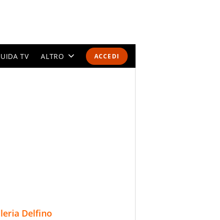
UIDA TV
ALTRO
ACCEDI
CALENDARI E CLASSIFICHE
ALTRI SPORT
MONDIALI 2026
OLIMPIADI
GOSSIP
LIFESTYLE
lleria Delfino