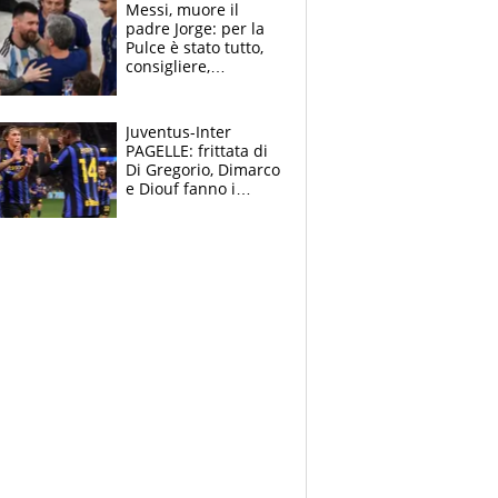
vuole la Roubaix
Messi, muore il
padre Jorge: per la
Pulce è stato tutto,
consigliere,
manager, amico e
capofamiglia
Juventus-Inter
PAGELLE: frittata di
Di Gregorio, Dimarco
e Diouf fanno i
bianconeri piccoli
piccoli, Ylildiz
scompare, Kolo fa
sperare