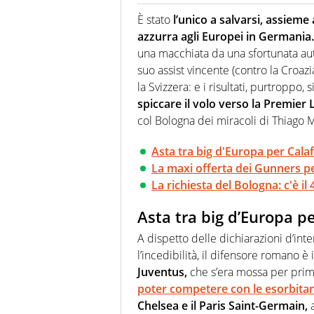
Se mai ci fosse modo di traslare
farebbe parte. Non si perde un
È stato
l’unico a salvarsi, assiem
curve
azzurra agli Europei in Germania.
una macchiata da una sfortunata auto
suo assist vincente (contro la Croazia
la Svizzera: e i risultati, purtroppo, 
spiccare il volo verso la Premier
col Bologna dei miracoli di Thiago M
Asta tra big d'Europa per Calaf
La maxi offerta dei Gunners per
La richiesta del Bologna: c'è il
Asta tra big d’Europa pe
A dispetto delle dichiarazioni d’inte
l’incedibilità, il difensore romano è i
Juventus,
che s’era mossa per prim
poter competere con le esorbitan
Chelsea e il Paris Saint-Germain,
a