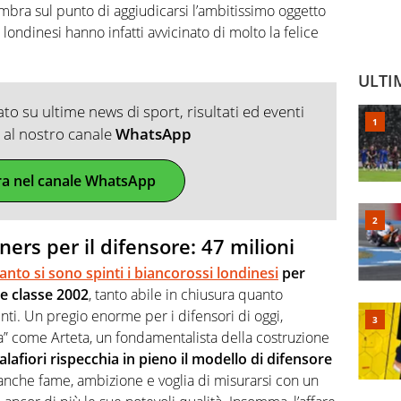
sembra sul punto di aggiudicarsi l’ambitissimo oggetto
i londinesi hanno infatti avvicinato di molto la felice
ULTI
o su ultime news di sport, risultati ed eventi
ti al nostro canale
WhatsApp
ra nel canale WhatsApp
ers per il difensore: 47 milioni
anto si sono spinti i biancorossi londinesi
per
re classe 2002
, tanto abile in chiusura quanto
nti. Un pregio enorme per i difensori di oggi,
ta” come Arteta, un fondamentalista della costruzione
alafiori rispecchia in pieno il modello di difensore
a anche fame, ambizione e voglia di misurarsi con un