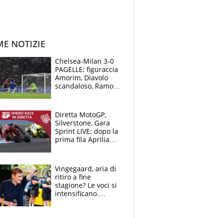
ME NOTIZIE
Chelsea-Milan 3-0
PAGELLE: figuraccia
Amorim, Diavolo
scandaloso, Ramos
già rimandato
Diretta MotoGP,
Silverstone, Gara
Sprint LIVE: dopo la
prima fila Aprilia
cerca il colpaccio
Vingegaard, aria di
ritiro a fine
stagione? Le voci si
intensificano.
Pogacar, niente
Sanremo nel 2027: