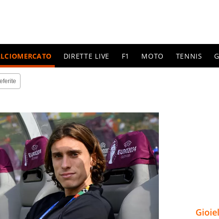
ALCIOMERCATO
DIRETTE LIVE
F1
MOTO
TENNIS
G
eferite
Gioie