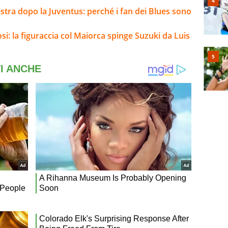
estra dopo la Juventus: perché i fan dei Blues sono
si: la figuraccia col Maiorca spinge Suzuki da Luis