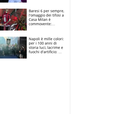
la moglie Maura, i
figli e i suoi cari
circondati
Baresi 6 per sempre,
dall'affetto dei tifosi
l'omaggio dei tifosi a
Casa Milan è
commovente:
maglie, bandiere,
sciarpe, lacrime e
bigliettini
Napoli è mille colori:
per i 100 anni di
storia luci, lacrime e
fuochi d'artificio: De
Laurentiis salta al
coro anti-Juve