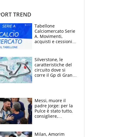
ORT TREND
Tabellone
Calciomercato Serie
A. Movimenti,
acquisti e cessioni:
estate 2026-27
Silverstone, le
caratteristiche del
circuito dove si
corre il Gp di Gran
Bretagna del
Motomondiale
Messi, muore il
padre Jorge: per la
Pulce è stato tutto,
consigliere,
manager, amico e
capofamiglia
Milan, Amorim