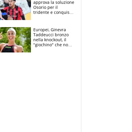
approva la soluzione
Osorio per il
tridente e conquista
Jashari: la frecciata
dello svizzero all'ex
Allegri
Europei, Ginevra
Taddeucci bronzo
nella knockout, il
"giochino" che non
le piace: "La Senna?
Oggi era pulita"