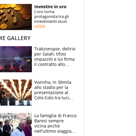
STORIE
Investire in oro
L’oro torna
SPECIALI
protagonista tra gli
investimenti sicuri
LEGGI
ESPERTI
ME GALLERY
CONTATTI
Trabzonspor, delirio
per Salah: tifosi
impazziti e lui firma
il contratto allo
stadio
Vozinha, in 30mila
allo stadio per la
presentazione al
Colo-Colo tra luci,
spettacolo, elicotteri
e paracadutisti
La famiglia di Franco
Baresi sempre
vicina anche
nell'ultimo viaggio,