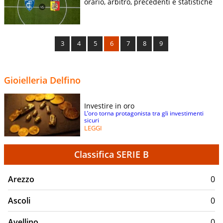
orario, arbitro, precedenti e statistiche
3
4
5
6
7
8
9
Gioielleria Delfino
Investire in oro
L’oro torna protagonista tra gli investimenti
sicuri
LEGGI
Classifica SERIE B
Arezzo
0
Ascoli
0
Avellino
0