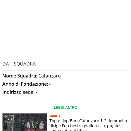
DATI SQUADRA
Nome Squadra:
Catanzaro
Anno di Fondazione:
-
Indirizzo sede:
-
Presidente:
Floriano Noto
LEGGI ALTRO
Allenatore:
Giorgio Gorgone
Stadio:
Nicola Ceravolo
SERIE B
Top e flop Bari-Catanzaro 1-2: Iemmello
Capienza Stadio:
13619
dirige l'orchestra giallorossa, pugliesi
contestati dai tifosi