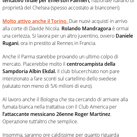
tentativo finale per Emerson Palmieri,
nazionale italiano di
proprietà del Chelsea (spesso accostato ai bianconeri).
Molto attivo anche il Torino.
Due nuovi acquisti in arrivo
alla corte di Davide Nicola.
Rolando Mandragora
è ormai
una certezza. Si lavora per un altro juventino, ovvero
Daniele
Rugani
, ora in prestito al Rennes in Francia.
Anche il Parma starebbe provando un ultimo colpo di
mercato. Piacerebbe molto il
centrocampista della
Sampdoria Albin Ekdal.
Il club blucerchiato non pare
intenzionato a fare sconti sul cartellino dello svedese
(valutato non meno di 5/6 milioni di euro).
Al lavoro anche il Bologna che sta cercando di arrivare alla
fumata bianca nella trattativa con il Club America per
l’attaccante messicano 26enne Roger Martinez
.
Operazione tutt’altro che semplice.
Insomma, saranno ore caldissime per quanto riguarda