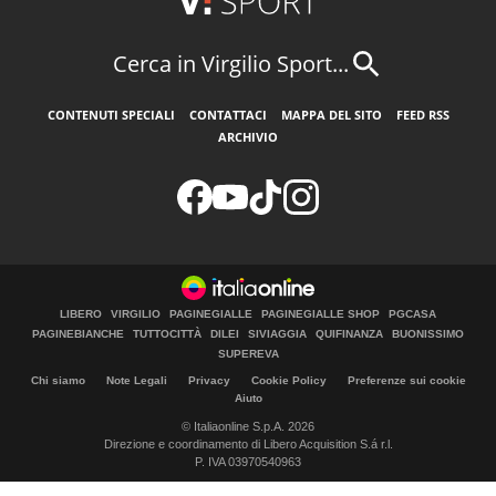
Cerca in Virgilio Sport...
CONTENUTI SPECIALI
CONTATTACI
MAPPA DEL SITO
FEED RSS
ARCHIVIO
LIBERO
VIRGILIO
PAGINEGIALLE
PAGINEGIALLE SHOP
PGCASA
PAGINEBIANCHE
TUTTOCITTÀ
DILEI
SIVIAGGIA
QUIFINANZA
BUONISSIMO
SUPEREVA
Chi siamo
Note Legali
Privacy
Cookie Policy
Preferenze sui cookie
Aiuto
© Italiaonline S.p.A. 2026
Direzione e coordinamento di Libero Acquisition S.á r.l.
P. IVA 03970540963