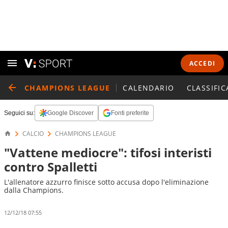
ACCEDI
CHAMPIONS LEAGUE
CALENDARIO
CLASSIFIC
Seguici su:
Google Discover
Fonti preferite
CALCIO
CHAMPIONS LEAGUE
"Vattene mediocre": tifosi interisti
contro Spalletti
L'allenatore azzurro finisce sotto accusa dopo l'eliminazione
dalla Champions.
12/12/18 07:55