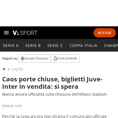
ACCEDI
SERIE A
SERIE B
SERIE C
COPPA ITALIA
CHAMP
Seguici su:
Google Discover
Fonti preferite
CALCIO
Caos porte chiuse, biglietti Juve-
Inter in vendita: si spera
Manca ancora ufficialità sulla chiusura dell'Allianz Stadium
25/02/20 12:09
Perché la Lega ancora non dirama il comunicato ufficiale