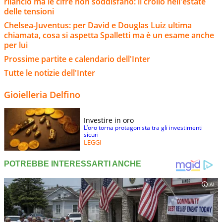
rilancio ma le cifre non soddisfano: il crollo nell'estate
delle tensioni
Chelsea-Juventus: per David e Douglas Luiz ultima
chiamata, cosa si aspetta Spalletti ma è un esame anche
per lui
Prossime partite e calendario dell'Inter
Tutte le notizie dell'Inter
Gioielleria Delfino
Investire in oro
L’oro torna protagonista tra gli investimenti
sicuri
LEGGI