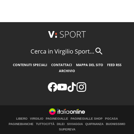
Cerca in Virgilio Sport...
CONTENUTI SPECIALI
CONTATTACI
MAPPA DEL SITO
FEED RSS
ARCHIVIO
LIBERO
VIRGILIO
PAGINEGIALLE
PAGINEGIALLE SHOP
PGCASA
PAGINEBIANCHE
TUTTOCITTÀ
DILEI
SIVIAGGIA
QUIFINANZA
BUONISSIMO
SUPEREVA