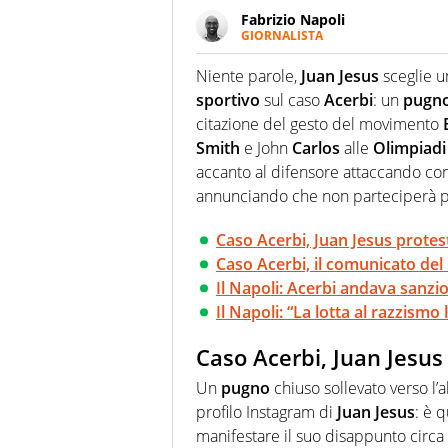
Fabrizio Napoli
GIORNALISTA
Giornalista professionista, per 
pallanuoto che esalta compete
Niente parole,
Juan Jesus
sceglie 
più grande festival di waterp
sportivo
sul caso
Acerbi
: un
pugn
citazione del gesto del movimento
Smith
e John
Carlos
alle
Olimpiadi
accanto al difensore attaccando co
annunciando che non parteciperà più a
Caso Acerbi, Juan Jesus protes
Caso Acerbi, il comunicato del 
Il Napoli: Acerbi andava sanzi
Il Napoli: “La lotta al razzismo
Caso Acerbi, Juan Jesus
Un
pugno
chiuso sollevato verso l
profilo Instagram di
Juan Jesus
: è 
manifestare il suo disappunto circa l