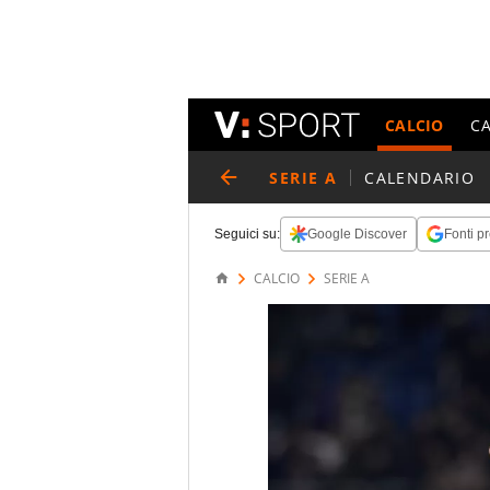
CALCIO
C
SERIE A
CALENDARIO
Seguici su:
Google Discover
Fonti pr
CALCIO
SERIE A