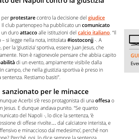
to del Napoli contro la giustizia
le per
protestare
contro la decisione del
giudice
. Il club partenopeo ha pubblicato un
comunicato
e un duro
attacco
alle istituzioni del
calcio
italiano
. “Il
– si legge nella nota, intitolata
#iostoconjj
-. A
er la ‘giustizia’ sportiva, essere Juan Jesus, che
tamente. Non è ragionevole pensare che abbia capito
GUI
abilità
di un evento, ampiamente visibile dalla
Even
in campo, che nella giustizia sportiva è preso in
 sentenza. Restiamo basiti”.
a sanzionato per le minacce
comunque Acerbi s’è reso protagonista di una
offesa
o
an Jesus. E dunque andava punito. “Se quanto
nicato del Napoli -, lo dice la sentenza, ‘è
sione di offese rivolte… dal calciatore interista, e
offensivo e minaccioso dal medesimo’, perché non
one? Perché, poi, lo dice sempre la sentenza,