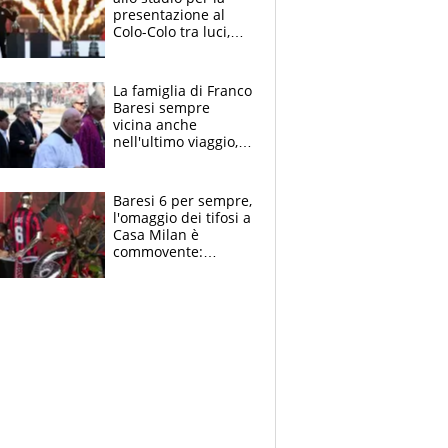
presentazione al
Colo-Colo tra luci,
spettacolo, elicotteri
e paracadutisti
La famiglia di Franco
Baresi sempre
vicina anche
nell'ultimo viaggio,
la moglie Maura, i
figli e i suoi cari
circondati
Baresi 6 per sempre,
dall'affetto dei tifosi
l'omaggio dei tifosi a
Casa Milan è
commovente:
maglie, bandiere,
sciarpe, lacrime e
bigliettini