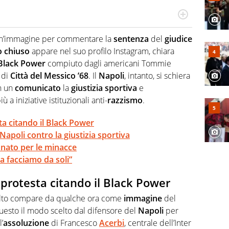
Virgilio Sport segue anche il calcio ma è con la
nze e passioni. Cura la comunicazione di HaBaWaBa, il
un’immagine per commentare la
sentenza
del
giudice
olo per bambini al mondo
o
chiuso
appare nel suo profilo Instagram, chiara
Black
Power
compiuto dagli americani Tommie
di
Città del Messico ’68
. Il
Napoli
, intanto, si schiera
n un
comunicato
la
giustizia
sportiva
e
 iniziative istituzionali anti-
razzismo
.
ta citando il Black Power
Napoli contro la giustizia sportiva
onato per le minacce
 la facciamo da soli”
 protesta citando il Black Power
’alto compare da qualche ora come
immagine
del
questo il modo scelto dal difensore del
Napoli
per
’
assoluzione
di Francesco
Acerbi
, centrale dell’Inter