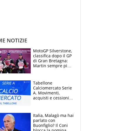
ME NOTIZIE
MotoGP Silverstone,
classifica dopo il GP
di Gran Bretagna:
Martin sempre più
leader, ma
Bezzecchi avanza
Tabellone
Calciomercato Serie
A. Movimenti,
acquisti e cessioni:
estate 2026-27
Italia, Malagò ma hai
parlato con
Buonfiglio? Il Coni
blocca la nomina di