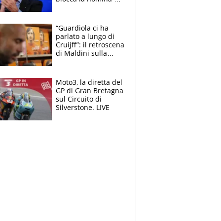
Diana Bianchedi
“Guardiola ci ha
parlato a lungo di
Cruijff”: il retroscena
di Maldini sulla
Nazionale e sul
sogno interrotto
Moto3, la diretta del
GP di Gran Bretagna
sul Circuito di
Silverstone. LIVE