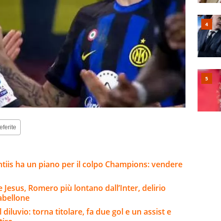
eferite
ntiis ha un piano per il colpo Champions: vendere
Jesus, Romero più lontano dall’Inter, delirio
abellone
 diluvio: torna titolare, fa due gol e un assist e