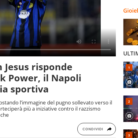
Gioie
ULTI
n Jesus risponde
k Power, il Napoli
zia sportiva
postando l’immagine del pugno sollevato verso il
rteciperà più a iniziative contro il razzismo
tiche
CONDIVIDI