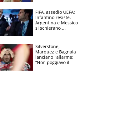
schiera su caso
Infantino
FIFA, assedio UEFA:
Infantino resiste.
Argentina e Messico
si schierano,
CONCACAF spaccata
Silverstone,
Marquez e Bagnaia
lanciano l’allarme:
“Non poggiavo il
ginocchio, dobbiamo
capire cosa è
successo”