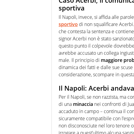
Caso Acerbi, il comunica
sportiva
Il Napoli, invece, si affida alle paro
sportivo
di non squalificare Acerbi
che contesta la sentenza e contien
signor Acerbi non è stato sanzionato 
questo punto il colpevole dovrebbe, p
avrebbe accusato un collega ingius
male. Il principio di
maggiore
prob
dinamica dei fatti e dalle sue scuse 
considerazione, scompare in questa
Il Napoli: Acerbi andav
Per il Napoli, se non razzista, ma 
di una
minaccia
nei confronti di Ju
accaduto in campo – continua il comu
sicuramente compatibile con l’espres
non disconosciute nel loro tenore 
irrogare a quest’ultimo alcuna sanzi