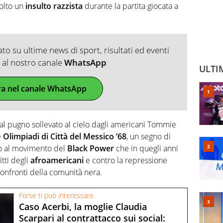
volto un
insulto
razzista
durante la partita giocata a
o su ultime news di sport, risultati ed eventi
ti al nostro canale
WhatsApp
ULTI
ra nel canale WhatsApp
al pugno sollevato al cielo dagli americani Tommie
e
Olimpiadi di Città del Messico ’68
, un segno di
o al movimento del
Black Power
che in quegli anni
itti degli
afroamericani
e contro la repressione
confronti della comunità nera.
Forse ti può interessare
Caso Acerbi, la moglie Claudia
Scarpari al contrattacco sui social: