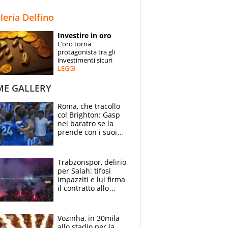
STORIE
lleria Delfino
SPECIALI
Investire in oro
L’oro torna
ESPERTI
protagonista tra gli
investimenti sicuri
LEGGI
CONTATTI
ME GALLERY
Roma, che tracollo
col Brighton: Gasp
nel baratro se la
prende con i suoi
cambiando tutti
Trabzonspor, delirio
per Salah: tifosi
impazziti e lui firma
il contratto allo
stadio
Vozinha, in 30mila
allo stadio per la