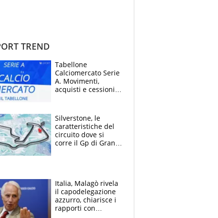
ORT TREND
Tabellone
Calciomercato Serie
A. Movimenti,
acquisti e cessioni:
estate 2026-27
Silverstone, le
caratteristiche del
circuito dove si
corre il Gp di Gran
Bretagna del
Motomondiale
Italia, Malagò rivela
il capodelegazione
azzurro, chiarisce i
rapporti con
Mancini e Conte e si