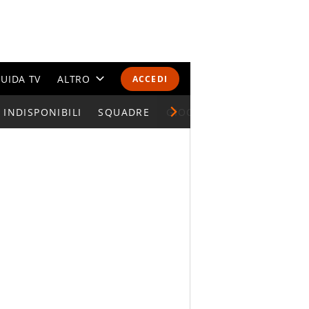
UIDA TV
ALTRO
ACCEDI
INDISPONIBILI
CALENDARI E CLASSIFICHE
SQUADRE
GIOCATORI SERIE A
ALTRI SPORT
MONDIALI 2026
OLIMPIADI
GOSSIP
LIFESTYLE