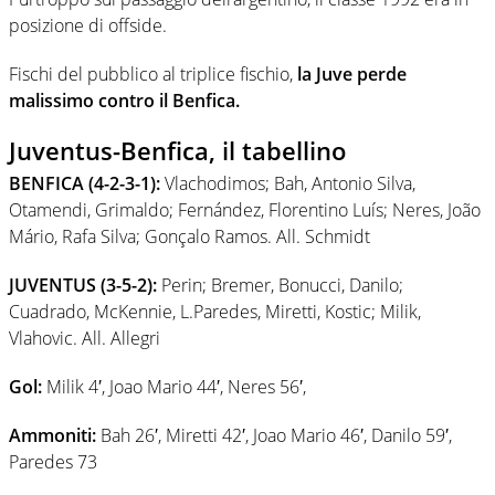
posizione di offside.
Fischi del pubblico al triplice fischio,
la Juve perde
malissimo contro il Benfica.
Juventus-Benfica, il tabellino
BENFICA (4-2-3-1):
Vlachodimos; Bah, Antonio Silva,
Otamendi, Grimaldo; Fernández, Florentino Luís; Neres, João
Mário, Rafa Silva; Gonçalo Ramos. All. Schmidt
JUVENTUS (3-5-2):
Perin; Bremer, Bonucci, Danilo;
Cuadrado, McKennie, L.Paredes, Miretti, Kostic; Milik,
Vlahovic. All. Allegri
Gol:
Milik 4′, Joao Mario 44′, Neres 56′,
Ammoniti:
Bah 26′, Miretti 42′, Joao Mario 46′, Danilo 59′,
Paredes 73