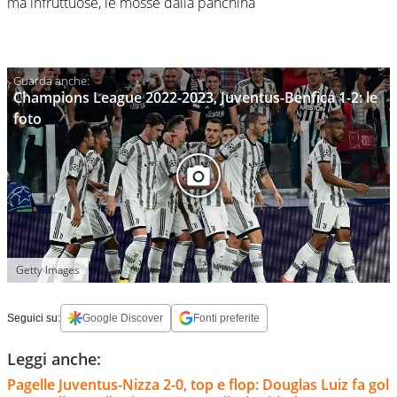
ma infruttuose, le mosse dalla panchina
Champions League 2022-2023, Juventus-Benfica 1-2: le
foto
Getty Images
Seguici su:
Google Discover
Fonti preferite
Leggi anche:
Pagelle Juventus-Nizza 2-0, top e flop: Douglas Luiz fa gol