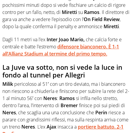
pochissimi minuti dopo si vede fischiare un calcio di rigore
contro per un fallo, netto, di
Miretti
su
Ramos
. Il direttore di
gara va anche a vedere l’episodio con l’
On Field Review
,
dopo la quale conferma il penalty e ammonisce
Miretti
.
Dagli 11 metri va l’ex
Inter
Joao Mario,
che calcia forte e
centrale e batte l’estremo
difensore bianconero. È 1-1
all’
Allianz Stadium
al termine del primo tempo.
La Juve va sotto, non si vede la luce in
fondo al tunnel per Allegri
Milik
pericoloso al 51′ con un tiro deviato, ma i bianconero
non riescono a chiuderla e finiscono per subire la rete del 2-
1 al minuto 56′ con
Neres
:
Ramos
si infila nello stretto,
dentro l’area, l’intervento di
Bremer
finisce poi sui piedi di
Neres
, che scaglia una una conclusione che
Perin
riesce a
parare con grandissimi riflessi, ma sulla respinta arriva come
un treno
Neres
. L’ex
Ajax
insacca a
portiere battuto.
2-1