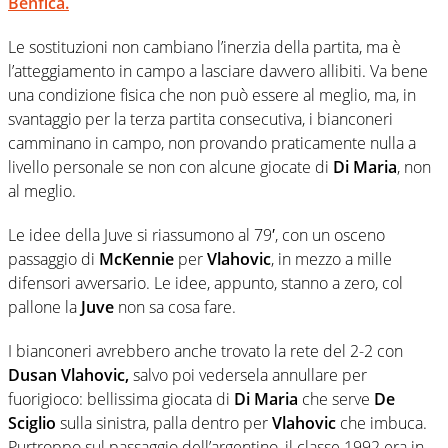
Benfica.
Le sostituzioni non cambiano l’inerzia della partita, ma è
l’atteggiamento in campo a lasciare davvero allibiti. Va bene
una condizione fisica che non può essere al meglio, ma, in
svantaggio per la terza partita consecutiva, i bianconeri
camminano in campo, non provando praticamente nulla a
livello personale se non con alcune giocate di
Di Maria
, non
al meglio.
Le idee della Juve si riassumono al 79′, con un osceno
passaggio di
McKennie
per
Vlahovic
, in mezzo a mille
difensori avversario. Le idee, appunto, stanno a zero, col
pallone la
Juve
non sa cosa fare.
I bianconeri avrebbero anche trovato la rete del 2-2 con
Dusan Vlahovic,
salvo poi vedersela annullare per
fuorigioco: bellissima giocata di
Di Maria
che serve
De
Sciglio
sulla sinistra, palla dentro per
Vlahovic
che imbuca.
Purtroppo sul passaggio dell’argentino, il classe 1992 era in