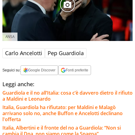
ANSA
Carlo Ancelotti
Pep Guardiola
Seguici su:
Google Discover
Fonti preferite
Leggi anche:
Guardiola e il no all’Italia: cosa c’è davvero dietro il rifiuto
a Maldini e Leonardo
Italia, Guardiola ha rifiutato: per Maldini e Malagò
arrivano solo no, anche Buffon e Ancelotti declinano
l'offerta
Italia, Albertini e il fronte del no a Guardiola: “Non si
cambia il Dna, non siamo come la Spagna”