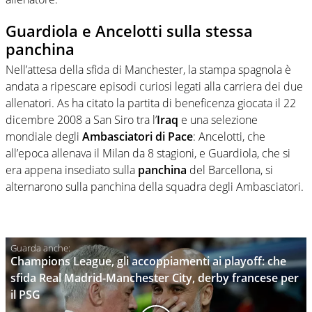
Guardiola e Ancelotti sulla stessa
panchina
Nell’attesa della sfida di Manchester, la stampa spagnola è
andata a ripescare episodi curiosi legati alla carriera dei due
allenatori. As ha citato la partita di beneficenza giocata il 22
dicembre 2008 a San Siro tra l’
Iraq
e una selezione
mondiale degli
Ambasciatori di Pace
: Ancelotti, che
all’epoca allenava il Milan da 8 stagioni, e Guardiola, che si
era appena insediato sulla
panchina
del Barcellona, si
alternarono sulla panchina della squadra degli Ambasciatori.
Champions League, gli accoppiamenti ai playoff: che
sfida Real Madrid-Manchester City, derby francese per
il PSG