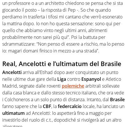
un professore o a un architetto chiedono se pensa che si sta
giocando il posto – la risposta di Pep -. So che quando
perdiamo in trasferta i tifosi mi cantano che verrò esonerato
la mattina dopo. Io non ho questa sensazione: sono qui per
quello che abbiamo vinto negli ultimi anni, altrimenti
probabilmente non sarei più qui”. Poi la battuta per
sdrammatizzare: “Non penso di essere a rischio, ma lo penso
io: magari domani finisco in mezzo a una strada”.
Real, Ancelotti e l’ultimatum del Brasile
Ancelotti
arriva all’Etihad dopo aver conquistato un punto
nelle ultime due gare della
Liga
contro
Espanyol
e Atletico
Madrid, segnate dalle roventi
polemiche
arbitrali sollevate
dalla casa blanca e dallo stesso tecnico italiano, che ora vede
i Colchoneros a un solo punto di distanza. Intanto, dal
Brasile
fanno sapere che la
CBF
, la
federcalcio
locale, ha lanciato un
ultimatum
ad Ancelotti: lo aspetterà fino a maggio per
investirlo del ruolo di c.t., dopodiché si rivolgerà ad un altro
allenatore.