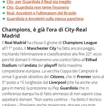
City, per Guardiola il Real sta meglio
City, Guardiola non teme l’esonero
Real, Ancelotti e l’ultimatum del Brasile
Guardiola e Ancelotti sulla stessa panchina
Champions, è già l’ora di City-Real
Madrid
Il
Real
Madrid
ha chiuso il girone di
Champions
League
all’11° posto, il
Manchester
City
ha fatto ancora peggio,
rischiando l’eliminazione e classificandosi alla fine 22°: ecco
perché domani li ritroveremo uno contro l’altro all’
Etihad
Stadium
nell’
andata
dei
playoff
della massima
competizione europea. La vecchia Coppa dei Campioni è
ormai il grande obiettivo dei
Citizens
, che in
Premier
sono al
5° posto a 15 lunghezze dal
Liverpool
(che ha anche una
gara in meno): la pressione su Pep
Guardiola
che in
conferenza stampa ha di fatto ammesso di non sapere cosa
aspettarsi domani. “Non siamo continui – ha detto il tecnico
catalano – Possiamo anche stravincere, giocare una gran