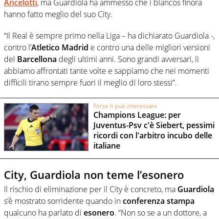
Ancelotti
, ma Guardiola ha ammesso che i blancos finora
hanno fatto meglio del suo City.
“Il Real è sempre primo nella Liga – ha dichiarato Guardiola -,
contro l’
Atletico Madrid
e contro una delle migliori versioni
del
Barcellona
degli ultimi anni. Sono grandi avversari, li
abbiamo affrontati tante volte e sappiamo che nei momenti
difficili tirano sempre fuori il meglio di loro stessi”.
Forse ti può interessare
Champions League: per
Juventus-Psv c'è Siebert, pessimi
ricordi con l'arbitro incubo delle
italiane
City, Guardiola non teme l’esonero
Il rischio di eliminazione per il City è concreto, ma
Guardiola
s’è mostrato sorridente quando in
conferenza
stampa
qualcuno ha parlato di
esonero
. “Non so se a un dottore, a