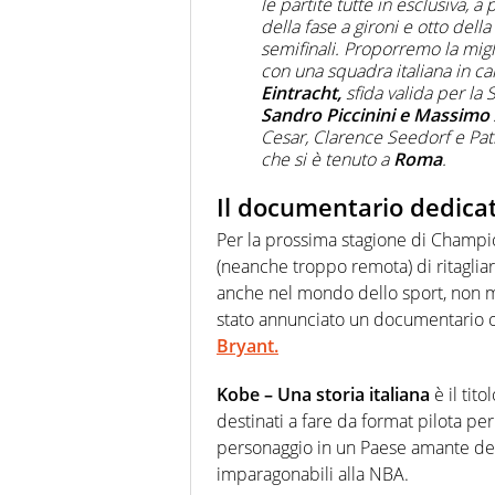
le partite tutte in esclusiva, 
della fase a gironi e otto della
semifinali. Proporremo la mig
con una squadra italiana in c
Eintracht,
sfida valida per l
Sandro Piccinini e Massimo
Cesar, Clarence Seedorf e Patr
che si è tenuto a
Roma
.
Il documentario dedica
Per la prossima stagione di Champ
(neanche troppo remota) di ritagliar
anche nel mondo dello sport, non m
stato annunciato un documentario or
Bryant.
Kobe – Una storia italiana
è il tit
destinati a fare da format pilota per
personaggio in un Paese amante del
imparagonabili alla NBA.