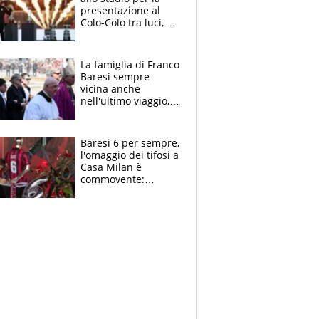
presentazione al
Colo-Colo tra luci,
spettacolo, elicotteri
e paracadutisti
La famiglia di Franco
Baresi sempre
vicina anche
nell'ultimo viaggio,
la moglie Maura, i
figli e i suoi cari
circondati
Baresi 6 per sempre,
dall'affetto dei tifosi
l'omaggio dei tifosi a
Casa Milan è
commovente:
maglie, bandiere,
sciarpe, lacrime e
bigliettini