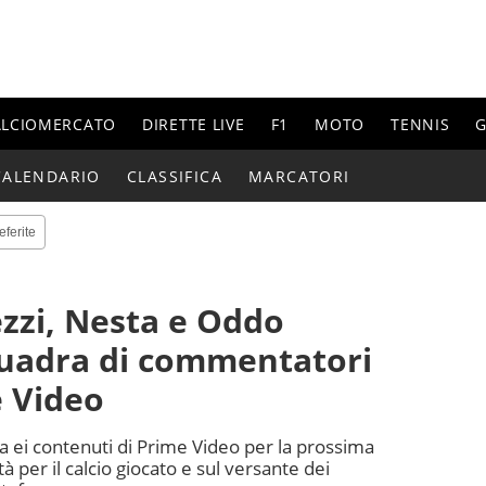
ALCIOMERCATO
DIRETTE LIVE
F1
MOTO
TENNIS
G
CALENDARIO
CLASSIFICA
MARCATORI
eferite
zzi, Nesta e Oddo
quadra di commentatori
 Video
rta ei contenuti di Prime Video per la prossima
 per il calcio giocato e sul versante dei