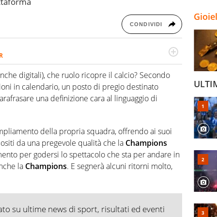
attaforma
Gioie
CONDIVIDI
R
2007, scrive per curiosità personale e necessità:
 e dei suoi protagonisti, concedendosi innocenti evasioni
nche digitali), che ruolo ricopre il calcio? Secondo
format. Un tempo ala destra, oggi si sente a suo agio nel
ULTI
oni in calendario, un posto di pregio destinato
fica riservata dei migliori 5 calciatori di sempre.
arafrasare una definizione cara al linguaggio di
pliamento della propria squadra, offrendo ai suoi
lositi da una pregevole qualità che la
Champions
ento per godersi lo spettacolo che sta per andare in
anche la
Champions
. E segnerà alcuni ritorni molto,
o su ultime news di sport, risultati ed eventi