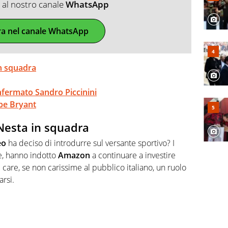
ti al nostro canale
WhatsApp
ra nel canale WhatsApp
in squadra
nfermato Sandro Piccinini
be Bryant
Nesta in squadra
eo
ha deciso di introdurre sul versante sportivo? I
ne, hanno indotto
Amazon
a continuare a investire
 care, se non carissime al pubblico italiano, un ruolo
rsi.