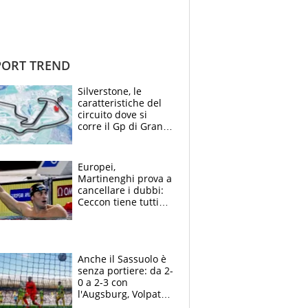
ORT TREND
Silverstone, le
caratteristiche del
circuito dove si
corre il Gp di Gran
Bretagna del
Motomondiale
Europei,
Martinenghi prova a
cancellare i dubbi:
Ceccon tiene tutti
col fiato sospeso.
Pellegrini punta su
Curtis
Anche il Sassuolo è
senza portiere: da 2-
0 a 2-3 con
l'Augsburg, Volpato
non basta, che