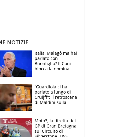
ME NOTIZIE
Italia, Malagò ma hai
parlato con
Buonfiglio? Il Coni
blocca la nomina di
Diana Bianchedi
“Guardiola ci ha
parlato a lungo di
Cruijff”: il retroscena
di Maldini sulla
Nazionale e sul
sogno interrotto
Moto3, la diretta del
GP di Gran Bretagna
sul Circuito di
Silverstone. LIVE