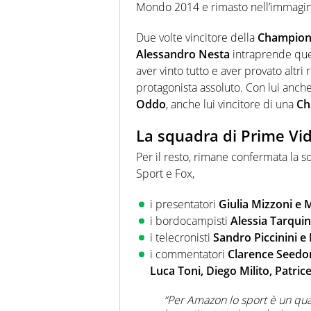
Mondo 2014 e rimasto nell’immaginar
Due volte vincitore della
Champion
Alessandro Nesta
intraprende ques
aver vinto tutto e aver provato altri 
protagonista assoluto. Con lui anch
Oddo
, anche lui vincitore di una
Ch
La squadra di Prime Vid
Per il resto, rimane confermata la s
Sport e Fox,
i presentatori
Giulia Mizzoni e
i bordocampisti
Alessia Tarquin
i telecronisti
Sandro Piccinini 
i commentatori
Clarence Seedorf
Luca Toni, Diego Milito, Patric
“Per Amazon lo sport è un qua