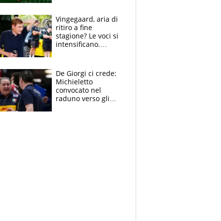
errori di Muric
Vingegaard, aria di
ritiro a fine
stagione? Le voci si
intensificano.
Pogacar, niente
Sanremo nel 2027:
vuole la Roubaix
De Giorgi ci crede:
Michieletto
convocato nel
raduno verso gli
Europei. A sorpresa
torna Rychlicki