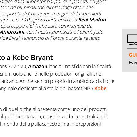
a partire dalla Supercoppa, poi due playoff, sei gare
 fase ad eliminazione diretta dagli ottavi alle
lior partita di Champions League del mercoledì
ampo. Già il 10 agosto partiremo con
Real Madrid-
a Supercoppa UEFA che sarà commentata da
 Ambrosini
, con i nostri giornalisti e i talent, Julio
ice Evra”, l’annuncio di Foroni durante l’evento
GUI
to a Kobe Bryant
Even
ions 2022-23,
Amazon
lancia una sfida con la finalità
si un ruolo anche nelle produzioni originali che,
ancano. Anche se non proprio in ambito calcistico, è
iginale dedicato alla stella del basket NBA
Kobe
olo di quello che si presenta come uno dei prodotti
 il pubblico italiano, considerando la centralità del
 mondo della pallacanestro, ma in proporzioni