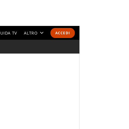
UIDA TV
ALTRO
ACCEDI
CALENDARI E CLASSIFICHE
ALTRI SPORT
MONDIALI 2026
OLIMPIADI
GOSSIP
LIFESTYLE