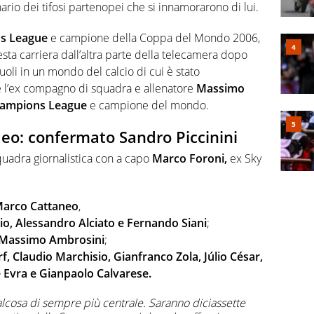
io dei tifosi partenopei che si innamorarono di lui.
s League
e campione della Coppa del Mondo 2006,
ta carriera dall’altra parte della telecamera dopo
ruoli in un mondo del calcio di cui è stato
e l’ex compagno di squadra e allenatore
Massimo
ampions League
e campione del mondo.
eo: confermato Sandro Piccinini
quadra giornalistica con a capo
Marco Foroni,
ex Sky
 Marco Cattaneo
,
io, Alessandro Alciato e Fernando Siani
;
e Massimo Ambrosini
;
, Claudio Marchisio, Gianfranco Zola, Júlio César,
e Evra e Gianpaolo Calvarese.
lcosa di sempre più centrale. Saranno diciassette