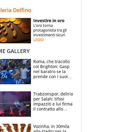
STORIE
lleria Delfino
SPECIALI
Investire in oro
L’oro torna
ESPERTI
protagonista tra gli
investimenti sicuri
LEGGI
CONTATTI
ME GALLERY
Roma, che tracollo
col Brighton: Gasp
nel baratro se la
prende con i suoi
cambiando tutti
Trabzonspor, delirio
per Salah: tifosi
impazziti e lui firma
il contratto allo
stadio
Vozinha, in 30mila
allo stadio per la