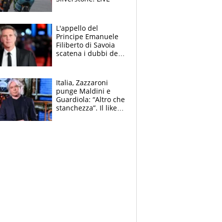
L'appello del
Principe Emanuele
Filiberto di Savoia
scatena i dubbi dei
tifosi: "E' una
trappola"
Italia, Zazzaroni
punge Maldini e
Guardiola: “Altro che
stanchezza”. Il like
di Mancini e le
polemiche sui social