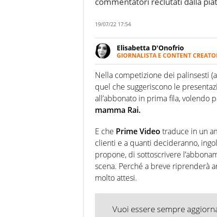
commentatori reclutati dalla pi
19/07/22 17:54
Elisabetta D'Onofrio
GIORNALISTA E CONTENT CREATO
Giornalista professionista dal 
soprattutto di calcio, di sport
Nella competizione dei palinsesti (a
nell'ambito della creazione di 
quel che suggeriscono le presentazi
ruolo di libero. Cura una classi
all’abbonato in prima fila, volendo p
mamma Rai.
E che
Prime Video
traduce in un am
clienti e a quanti decideranno, ingo
propone, di sottoscrivere l’abbonam
scena. Perché a breve riprenderà 
molto attesi.
Vuoi essere sempre aggiornat