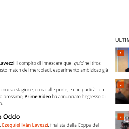
ULTI
Lavezzi
il compito di innescare quel
quid
nei tifosi
uesto match del mercoledì, esperimento ambizioso già
la nuova stagione, ormai alle porte, e che partirà con
to prossimo,
Prime Video
ha annunciato l’ingresso di
o.
mo Oddo
,
Ezequiel Iván Lavezzi
, finalista della Coppa del