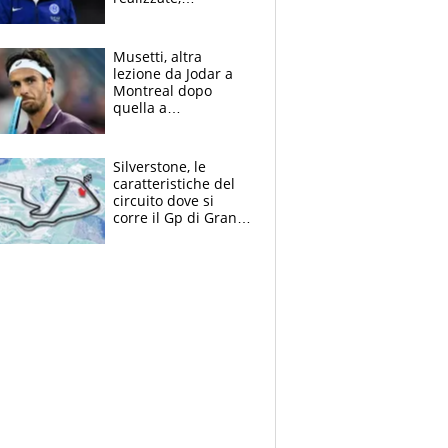
dobbiamo
completare la
squadra"
Musetti, altra
lezione da Jodar a
Montreal dopo
quella a
Washington: "Avrei
voluto spaccare
tutto"
Silverstone, le
caratteristiche del
circuito dove si
corre il Gp di Gran
Bretagna del
Motomondiale