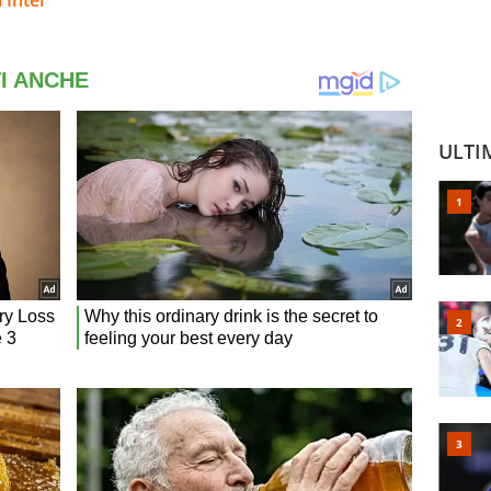
'Inter
ULTI