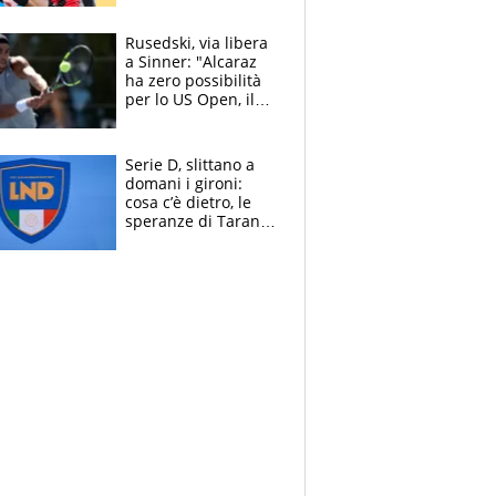
dello svizzero all'ex
Allegri
Rusedski, via libera
a Sinner: "Alcaraz
ha zero possibilità
per lo US Open, il
2026 forse è gà
finito per lui"
Serie D, slittano a
domani i gironi:
cosa c’è dietro, le
speranze di Taranto
e Messina, chi può
essere ripescato