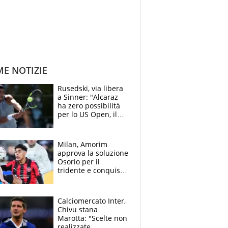
ME NOTIZIE
Rusedski, via libera
a Sinner: "Alcaraz
ha zero possibilità
per lo US Open, il
2026 forse è gà
finito per lui"
Milan, Amorim
approva la soluzione
Osorio per il
tridente e conquista
Jashari: la frecciata
dello svizzero all'ex
Allegri
Calciomercato Inter,
Chivu stana
Marotta: "Scelte non
realizzate,