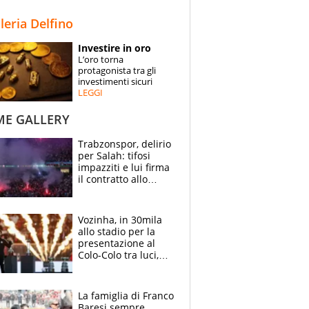
STORIE
lleria Delfino
SPECIALI
Investire in oro
L’oro torna
ESPERTI
protagonista tra gli
investimenti sicuri
LEGGI
CONTATTI
ME GALLERY
Trabzonspor, delirio
per Salah: tifosi
impazziti e lui firma
il contratto allo
stadio
Vozinha, in 30mila
allo stadio per la
presentazione al
Colo-Colo tra luci,
spettacolo, elicotteri
e paracadutisti
La famiglia di Franco
Baresi sempre