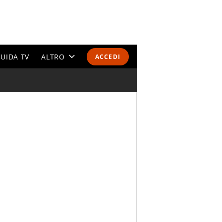
UIDA TV
ALTRO
ACCEDI
CALENDARI E CLASSIFICHE
ALTRI SPORT
MONDIALI 2026
OLIMPIADI
GOSSIP
LIFESTYLE