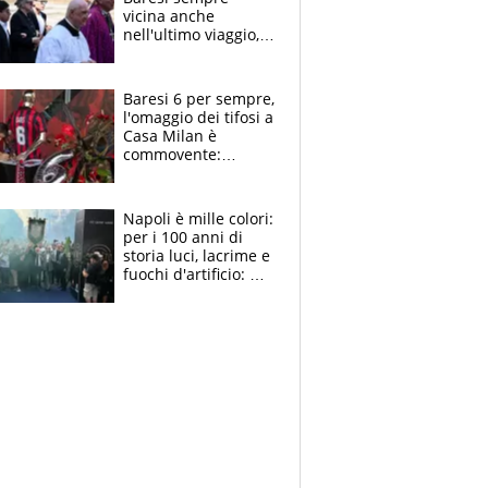
vicina anche
nell'ultimo viaggio,
la moglie Maura, i
figli e i suoi cari
circondati
Baresi 6 per sempre,
dall'affetto dei tifosi
l'omaggio dei tifosi a
Casa Milan è
commovente:
maglie, bandiere,
sciarpe, lacrime e
bigliettini
Napoli è mille colori:
per i 100 anni di
storia luci, lacrime e
fuochi d'artificio: De
Laurentiis salta al
coro anti-Juve