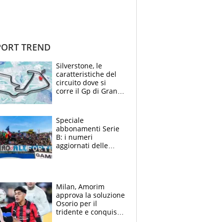
ORT TREND
Silverstone, le
caratteristiche del
circuito dove si
corre il Gp di Gran
Bretagna del
Motomondiale
Speciale
abbonamenti Serie
B: i numeri
aggiornati delle
venti squadre
cadette
Milan, Amorim
approva la soluzione
Osorio per il
tridente e conquista
Jashari: la frecciata