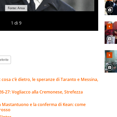
Fonte: Ansa
1
di
9
eferite
i: cosa c’è dietro, le speranze di Taranto e Messina,
26-27: Vogliacco alla Cremonese, Strefezza
n Mastantuono e la conferma di Kean: come
Grosso