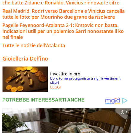
che batte Zidane e Ronaldo. Vinicius rinnova: le cifre
Real Madrid, Rodri verso Barcellona e Vinicius cancella
tutte le foto: per Mourinho due grane da risolvere
Pagelle Feyenoord-Atalanta 2-1: Krstovic non basta.
Indicazioni utili per un polemico Sarri nonostante il ko
nel finale
Tutte le notizie dell'Atalanta
Gioielleria Delfino
Investire in oro
L’oro torna protagonista tra gli investimenti
sicuri
LEGGI