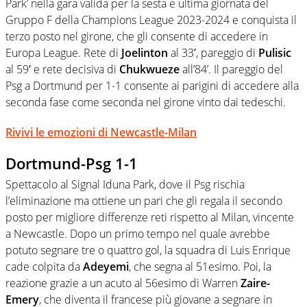
Park’ nella gara valida per la sesta e ultima giornata del
Gruppo F della Champions League 2023-2024 e conquista il
terzo posto nel girone, che gli consente di accedere in
Europa League. Rete di
Joelinton
al 33′, pareggio di
Pulisic
al 59′ e rete decisiva di
Chukwueze
all’84’. Il pareggio del
Psg a Dortmund per 1-1 consente ai parigini di accedere alla
seconda fase come seconda nel girone vinto dai tedeschi.
Rivivi le emozioni di Newcastle-Milan
Dortmund-Psg 1-1
Spettacolo al Signal Iduna Park, dove il Psg rischia
l’eliminazione ma ottiene un pari che gli regala il secondo
posto per migliore differenze reti rispetto al Milan, vincente
a Newcastle. Dopo un primo tempo nel quale avrebbe
potuto segnare tre o quattro gol, la squadra di Luis Enrique
cade colpita da
Adeyemi
, che segna al 51esimo. Poi, la
reazione grazie a un acuto al 56esimo di Warren
Zaire-
Emery
, che diventa il francese più giovane a segnare in