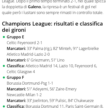
League. Dopo il primo tempo terminato 2-1, nel quale spicca
la doppietta di
Galeno
, la ripresa è un festival di gol nel
quale però i lusitani sono sempre rimasti in controllo totale.
Champions League: risultati e classifica
dei gironi
Gruppo E
Celtic-Feyenoord 2-1
Marcatori:
33′ Palma (rig.), 82′ Minteh, 91′ Lagerbielke
Atletico Madrid-Lazio 2-0
Marcatori:
6′ Griezmann, 51′ Lino
Classifica:
Atletico Madrid 14, Lazio 10, Feyenoord 6,
Celtic Glasgow 4
Gruppo F
Borussia Dortmund-Psg 1-1
Marcatori:
51′ Adeyemi, 56′ Zaire-Emery
Newcastle-Milan 1-2
Marcatori:
33′ Joelinton, 59′ Pulisic, 84′ Chukwueze
Classifica:
Borussia Dortmund 11, Paris Saint-Germain 8,