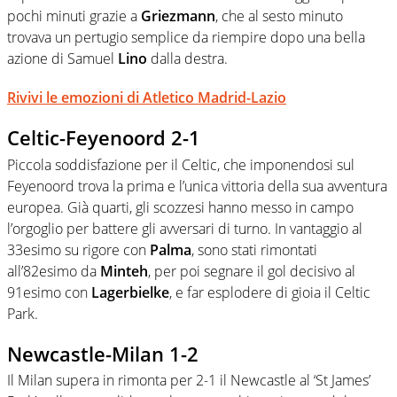
pochi minuti grazie a
Griezmann
, che al sesto minuto
trovava un pertugio semplice da riempire dopo una bella
azione di Samuel
Lino
dalla destra.
Rivivi le emozioni di Atletico Madrid-Lazio
Celtic-Feyenoord 2-1
Piccola soddisfazione per il Celtic, che imponendosi sul
Feyenoord trova la prima e l’unica vittoria della sua avventura
europea. Già quarti, gli scozzesi hanno messo in campo
l’orgoglio per battere gli avversari di turno. In vantaggio al
33esimo su rigore con
Palma
, sono stati rimontati
all’82esimo da
Minteh
, per poi segnare il gol decisivo al
91esimo con
Lagerbielke
, e far esplodere di gioia il Celtic
Park.
Newcastle-Milan 1-2
Il Milan supera in rimonta per 2-1 il Newcastle al ‘St James’