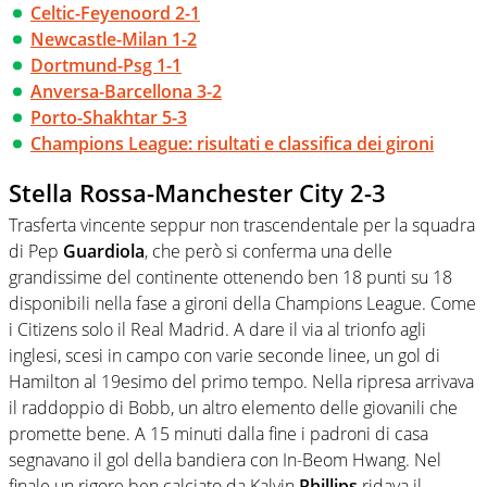
Celtic-Feyenoord 2-1
Newcastle-Milan 1-2
Dortmund-Psg 1-1
Anversa-Barcellona 3-2
Porto-Shakhtar 5-3
Champions League: risultati e classifica dei gironi
Stella Rossa-Manchester City 2-3
Trasferta vincente seppur non trascendentale per la squadra
di Pep
Guardiola
, che però si conferma una delle
grandissime del continente ottenendo ben 18 punti su 18
disponibili nella fase a gironi della Champions League. Come
i Citizens solo il Real Madrid. A dare il via al trionfo agli
inglesi, scesi in campo con varie seconde linee, un gol di
Hamilton al 19esimo del primo tempo. Nella ripresa arrivava
il raddoppio di Bobb, un altro elemento delle giovanili che
promette bene. A 15 minuti dalla fine i padroni di casa
segnavano il gol della bandiera con In-Beom Hwang. Nel
finale un rigore ben calciato da Kalvin
Phillips
ridava il