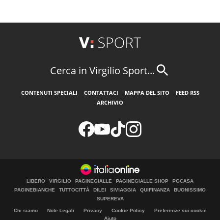
Cerca in Virgilio Sport...
CONTENUTI SPECIALI
CONTATTACI
MAPPA DEL SITO
FEED RSS
ARCHIVIO
LIBERO
VIRGILIO
PAGINEGIALLE
PAGINEGIALLE SHOP
PGCASA
PAGINEBIANCHE
TUTTOCITTÀ
DILEI
SIVIAGGIA
QUIFINANZA
BUONISSIMO
SUPEREVA
Chi siamo
Note Legali
Privacy
Cookie Policy
Preferenze sui cookie
Aiuto