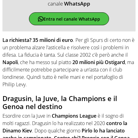
canale
WhatsApp
Entra nel canale WhatsApp
La richiesta? 35 milioni di euro
. Per gli Spurs di certo non è
un problema alzare l’asticella e risolvere così i problemi in
difesa. La fiducia è tanta. Sul classe 2002 c’è però anche il
Napoli
, che ha messo sul piatto
20 milioni più Ostigard
, ma
difficilmente potrebbe partecipare a un’asta con il club
londinese. Quindi tutto è nelle mani e nel portafoglio di
Philip Levy.
Dragusin, la Juve, la Champions e il
Genoa nel destino
Esordire con la Juve in
Champions League
è il sogno di
molti ragazzi. Dragusin lo ha realizzato nel 2020
contro la
Dinamo Kiev
. Dopo qualche giorno
Pirlo lo ha lanciato
anche in campionato. Contro chi? Proprio con il Genoa.