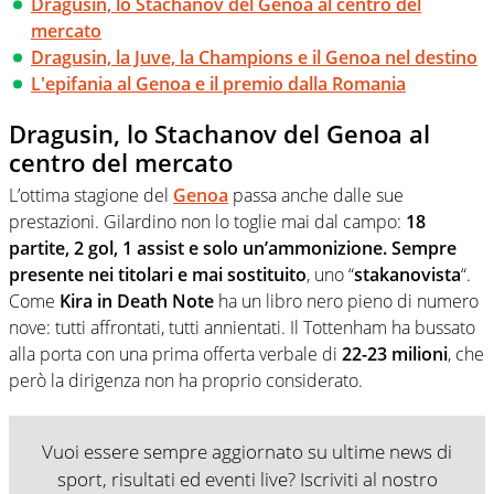
Dragusin, lo Stachanov del Genoa al centro del
mercato
Dragusin, la Juve, la Champions e il Genoa nel destino
L'epifania al Genoa e il premio dalla Romania
Dragusin, lo Stachanov del Genoa al
centro del mercato
L’ottima stagione del
Genoa
passa anche dalle sue
prestazioni. Gilardino non lo toglie mai dal campo:
18
partite, 2 gol, 1 assist e solo un’ammonizione. Sempre
presente nei titolari e mai sostituito
, uno “
stakanovista
“.
Come
Kira in Death Note
ha un libro nero pieno di numero
nove: tutti affrontati, tutti annientati. Il Tottenham ha bussato
alla porta con una prima offerta verbale di
22-23 milioni
, che
però la dirigenza non ha proprio considerato.
Vuoi essere sempre aggiornato su ultime news di
sport, risultati ed eventi live? Iscriviti al nostro