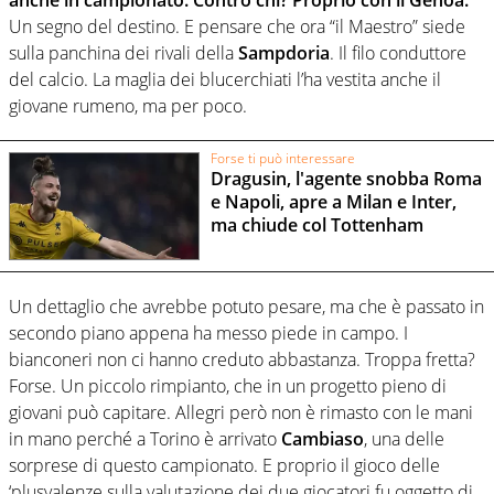
Un segno del destino. E pensare che ora “il Maestro” siede
sulla panchina dei rivali della
Sampdoria
. Il filo conduttore
del calcio. La maglia dei blucerchiati l’ha vestita anche il
giovane rumeno, ma per poco.
Forse ti può interessare
Dragusin, l'agente snobba Roma
e Napoli, apre a Milan e Inter,
ma chiude col Tottenham
Un dettaglio che avrebbe potuto pesare, ma che è passato in
secondo piano appena ha messo piede in campo. I
bianconeri non ci hanno creduto abbastanza. Troppa fretta?
Forse. Un piccolo rimpianto, che in un progetto pieno di
giovani può capitare. Allegri però non è rimasto con le mani
in mano perché a Torino è arrivato
Cambiaso
, una delle
sorprese di questo campionato. E proprio il gioco delle
‘plusvalenze sulla valutazione dei due giocatori fu oggetto di