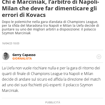
Chi è Marciniak, l’arbitro di Napoli-
Milan che deve far dimenticare gli
errori di Kovacs
Dopo le polemiche nella gara d’andata di Champions League,
per la sfida del Maradona tra Napoli e Milan la Uefa decide di
puntare su uno dei migliori arbitri a disposizione: il polacco
Szymon Marciniak
16/04/23 10:03
Gerry Capasso
GIORNALISTA
Per lui gli sport americani non hanno segreti: basket,
football, baseball e la capacità innata di trovare la notizia
La Uefa non vuole rischiare nulla e per la gara di ritorno dei
dove altri non vedono granché
quarti di finale di Champions League tra Napoli e Milan
decide di andare sul sicuro ed affida la direzione del match
ad uno dei suoi fischietti più esperti: il polacco Szymon
Marciniak.