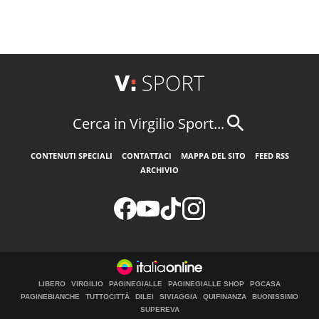
Cerca in Virgilio Sport...
CONTENUTI SPECIALI
CONTATTACI
MAPPA DEL SITO
FEED RSS
ARCHIVIO
LIBERO
VIRGILIO
PAGINEGIALLE
PAGINEGIALLE SHOP
PGCASA
PAGINEBIANCHE
TUTTOCITTÀ
DILEI
SIVIAGGIA
QUIFINANZA
BUONISSIMO
SUPEREVA