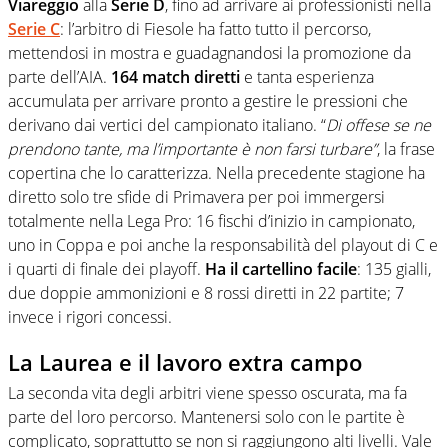
Viareggio
alla
Serie D
, fino ad arrivare ai professionisti nella
Serie C
: l’arbitro di Fiesole ha fatto tutto il percorso,
mettendosi in mostra e guadagnandosi la promozione da
parte dell’AIA.
164 match diretti
e tanta esperienza
accumulata per arrivare pronto a gestire le pressioni che
derivano dai vertici del campionato italiano. “
Di offese se ne
prendono tante, ma l’importante è non farsi turbare”
, la frase
copertina che lo caratterizza. Nella precedente stagione ha
diretto solo tre sfide di Primavera per poi immergersi
totalmente nella Lega Pro: 16 fischi d’inizio in campionato,
uno in Coppa e poi anche la responsabilità del playout di C e
i quarti di finale dei playoff.
Ha il cartellino facile
: 135 gialli,
due doppie ammonizioni e 8 rossi diretti in 22 partite; 7
invece i rigori concessi.
La Laurea e il lavoro extra campo
La seconda vita degli arbitri viene spesso oscurata, ma fa
parte del loro percorso. Mantenersi solo con le partite è
complicato, soprattutto se non si raggiungono alti livelli. Vale