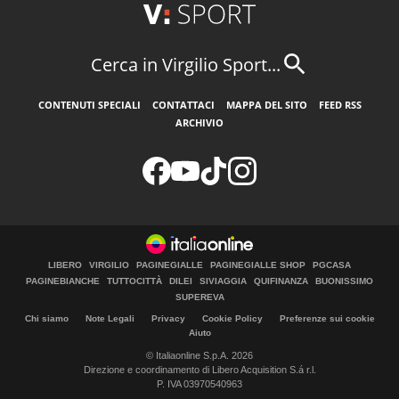
Cerca in Virgilio Sport...
CONTENUTI SPECIALI
CONTATTACI
MAPPA DEL SITO
FEED RSS
ARCHIVIO
LIBERO
VIRGILIO
PAGINEGIALLE
PAGINEGIALLE SHOP
PGCASA
PAGINEBIANCHE
TUTTOCITTÀ
DILEI
SIVIAGGIA
QUIFINANZA
BUONISSIMO
SUPEREVA
Chi siamo
Note Legali
Privacy
Cookie Policy
Preferenze sui cookie
Aiuto
© Italiaonline S.p.A. 2026
Direzione e coordinamento di Libero Acquisition S.á r.l.
P. IVA 03970540963