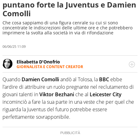
puntano forte la Juventus e Damien
Comolli
Che cosa sappiamo di una figura cenrale su cui si sono
concentrate le indiscrezioni delle ultime ore e che potrebbero
imprimere la svolta alla società in via di rifondazione
06/06/25 11:09
Elisabetta D'Onofrio
GIORNALISTA E CONTENT CREATOR
Giornalista professionista dal 2007, scrive per curiosità
personale e necessità: soprattutto di calcio, di sport e dei
Quando
Damien Comolli
andò al Tolosa, la
BBC
ebbe
suoi protagonisti, concedendosi innocenti evasioni
l’ardire di attribuire un ruolo pregnante nel reclutamento di
nell'ambito della creazione di format. Un tempo ala
giovani talenti in
Viktor Bezhani
che al
Leicester City
destra, oggi si sente a suo agio nel ruolo di libero. Cura
incominciò a fare la sua parte in una veste che per quel che
una classifica riservata dei migliori 5 calciatori di sempre.
riguarda la Juventus del futuro potrebbe essere
perfettamente sovrapponibile.