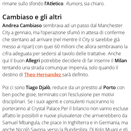
rimane sullo sfondo
l’Atletico
.
Rumors
, sia chiaro.
Cambiaso e gli altri
Andrea Cambiaso
sembrava ad un passo dal Manchester
City a gennaio, ma l’operazione sfumò in attesa di conferme
che stentano ad arrivare (nel mentre il City si sarebbe già
messo ai ripari) con quei 60 milioni che allora sembravano la
cifra adeguata per sedersi al tavolo delle trattative. Anche
qui il buon
Allegri
potrebbe decidere di far inserire il
Milan
tentando una strada comunque impervia, solo quando il
destino di
Theo Hernandez
sarà definito.
Poi ci sono
Tiago Djalò
, reduce da un prestito al
Porto
con
ben poche gioie, terminato con l’esclusione per motivi
disciplinari. Se i suoi agenti e consulenti riusciranno lo
porteranno al Crystal Palace.Per il bilancio non vanno escluse
affatto le possibili e nuove plusvalenze che arriverebbero da
Samuel Mbangula, che piace in Inghilterra e in Germania, ma
anche Nicolò Savona, verso la Bundesliga. Di Kolo Muani e gli