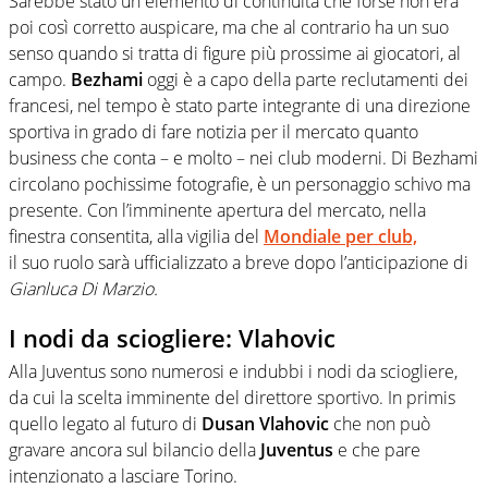
Sarebbe stato un elemento di continuità che forse non era
poi così corretto auspicare, ma che al contrario ha un suo
senso quando si tratta di figure più prossime ai giocatori, al
campo.
Bezhami
oggi è a capo della parte reclutamenti dei
francesi, nel tempo è stato parte integrante di una direzione
sportiva in grado di fare notizia per il mercato quanto
business che conta – e molto – nei club moderni. Di Bezhami
circolano pochissime fotografie, è un personaggio schivo ma
presente. Con l’imminente apertura del mercato, nella
finestra consentita, alla vigilia del
Mondiale per club,
il suo ruolo sarà ufficializzato a breve dopo l’anticipazione di
Gianluca Di Marzio.
I nodi da sciogliere: Vlahovic
Alla Juventus sono numerosi e indubbi i nodi da sciogliere,
da cui la scelta imminente del direttore sportivo. In primis
quello legato al futuro di
Dusan Vlahovic
che non può
gravare ancora sul bilancio della
Juventus
e che pare
intenzionato a lasciare Torino.