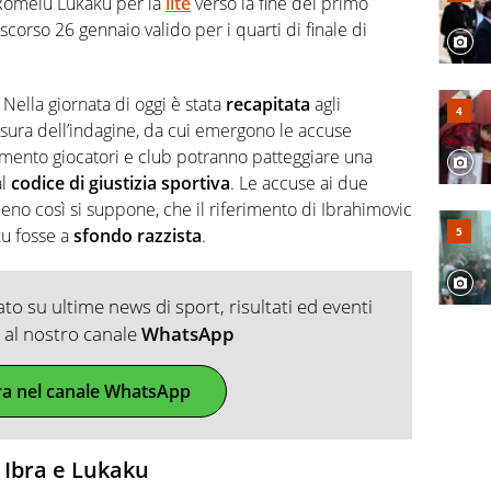
omelu Lukaku per la
lite
verso la fine del primo
scorso 26 gennaio valido per i quarti di finale di
. Nella giornata di oggi è stata
recapitata
agli
usura dell’indagine, da cui emergono le accuse
mento giocatori e club potranno patteggiare una
al
codice di giustizia sportiva
. Le accuse ai due
eno così si suppone, che il riferimento di Ibrahimovic
u fosse a
sfondo razzista
.
o su ultime news di sport, risultati ed eventi
ti al nostro canale
WhatsApp
ra nel canale WhatsApp
 Ibra e Lukaku