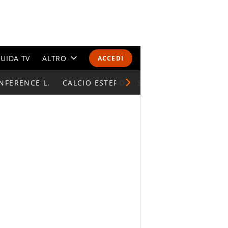
UIDA TV
ALTRO
ACCEDI
NFERENCE L.
CALENDARI E CLASSIFICHE
CALCIO ESTERO
SUPERCOPPA ITALIAN
ALTRI SPORT
MONDIALI 2026
OLIMPIADI
GOSSIP
LIFESTYLE