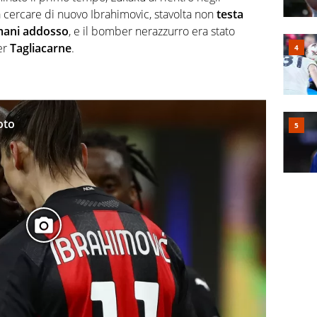
 a cercare di nuovo Ibrahimovic, stavolta non
testa
 mani addosso
, e il bomber nerazzurro era stato
er
Tagliacarne
.
oto