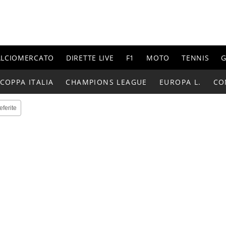
ALCIOMERCATO
DIRETTE LIVE
F1
MOTO
TENNIS
G
COPPA ITALIA
CHAMPIONS LEAGUE
EUROPA L.
CO
eferite