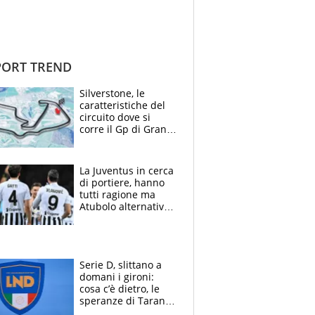
ORT TREND
Silverstone, le
caratteristiche del
circuito dove si
corre il Gp di Gran
Bretagna del
Motomondiale
La Juventus in cerca
di portiere, hanno
tutti ragione ma
Atubolo alternativa
a Vicario non regge
e la soluzione
rimane Milinkovic-
Savic
Serie D, slittano a
domani i gironi:
cosa c’è dietro, le
speranze di Taranto
e Messina, chi può