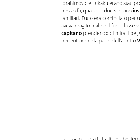
Ibrahimovic e Lukaku erano stati pr
mezzo fa, quando i due si erano
in
familiari. Tutto era cominciato per u
aveva reagito male e il fuoriclasse 
capitano
prendendo di mira il belg
per entrambi da parte dell’arbitro
V
La rissa non era finita lì perché, te