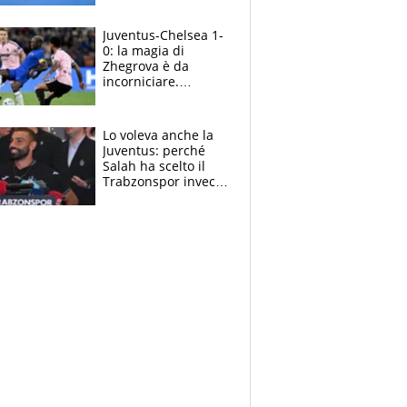
essere ripescato
Juventus-Chelsea 1-
0: la magia di
Zhegrova è da
incorniciare.
Spalletti suona il
Blues e tiene,
ancora, la porta
Lo voleva anche la
inviolata
Juventus: perché
Salah ha scelto il
Trabzonspor invece
di un top club