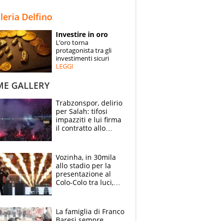
STORIE
lleria Delfino
SPECIALI
Investire in oro
L’oro torna
ESPERTI
protagonista tra gli
investimenti sicuri
LEGGI
CONTATTI
ME GALLERY
Trabzonspor, delirio
per Salah: tifosi
impazziti e lui firma
il contratto allo
stadio
Vozinha, in 30mila
allo stadio per la
presentazione al
Colo-Colo tra luci,
spettacolo, elicotteri
e paracadutisti
La famiglia di Franco
Baresi sempre