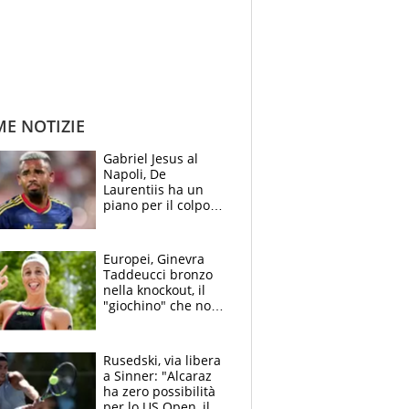
ME NOTIZIE
Gabriel Jesus al
Napoli, De
Laurentiis ha un
piano per il colpo
Champions: vendere
Lukaku, Lang e
Lucca
Europei, Ginevra
Taddeucci bronzo
nella knockout, il
"giochino" che non
le piace: "La Senna?
Oggi era pulita"
Rusedski, via libera
a Sinner: "Alcaraz
ha zero possibilità
per lo US Open, il