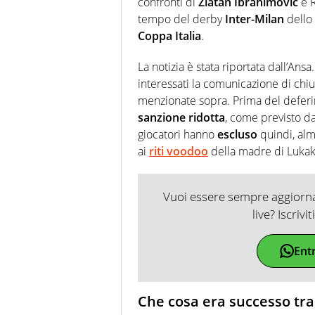
confronti di
Zlatan Ibrahimovic
e R
tempo del derby
Inter-Milan
dello 
Coppa Italia
.
La notizia è stata riportata dall’Ansa
interessati la comunicazione di chi
menzionate sopra. Prima del deferi
sanzione ridotta
, come previsto d
giocatori hanno
escluso
quindi, alm
ai
riti voodoo
della madre di Lukak
Vuoi essere sempre aggiornat
live? Iscrivi
Ent
Che cosa era successo tra