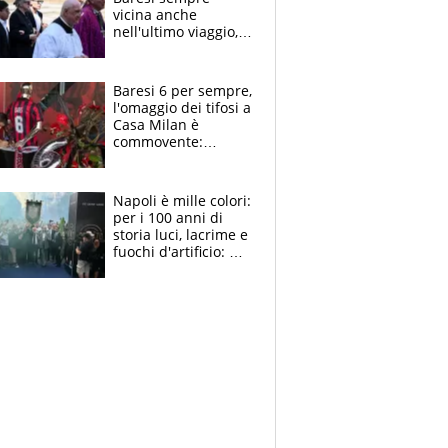
vicina anche
nell'ultimo viaggio,
la moglie Maura, i
figli e i suoi cari
circondati
Baresi 6 per sempre,
dall'affetto dei tifosi
l'omaggio dei tifosi a
Casa Milan è
commovente:
maglie, bandiere,
sciarpe, lacrime e
bigliettini
Napoli è mille colori:
per i 100 anni di
storia luci, lacrime e
fuochi d'artificio: De
Laurentiis salta al
coro anti-Juve