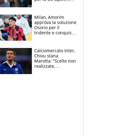
2026 forse è gà
finito per lui"
Milan, Amorim
approva la soluzione
Osorio per il
tridente e conquista
Jashari: la frecciata
dello svizzero all'ex
Allegri
Calciomercato Inter,
Chivu stana
Marotta: "Scelte non
realizzate,
dobbiamo
completare la
squadra"