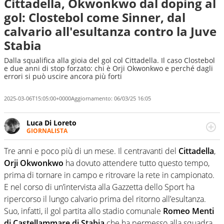
Cittadella, Okwonkwo dal doping al
gol: Clostebol come Sinner, dal
calvario all'esultanza contro la Juve
Stabia
Dalla squalifica alla gioia del gol col Cittadella. Il caso Clostebol
e due anni di stop forzato: chi è Orji Okwonkwo e perché dagli
errori si può uscire ancora più forti
2025-03-06T15:05:00+0000
Aggiornamento:
06/03/25 16:05
Luca Di Loreto
GIORNALISTA
Giornalista pubblicista, appassionato di sport ma calcio e
tennis restano un capitolo ineguagliabile. Ho capito che il
Tre anni e poco più di un mese. Il centravanti del
Cittadella
,
calcio è una cosa seria quando ho pianto nel giorno in
Orji Okwonkwo
ha dovuto attendere tutto questo tempo,
cui Del Piero ha smesso di giocare. Ho scoperto che dopo
prima di tornare in campo e ritrovare la rete in campionato.
Federer e Nadal il tennis ha vita ancora lunga quando un
E nel corso di un’intervista alla Gazzetta dello Sport ha
giovanissimo italiano fulvo di 19 anni - era il 2020 -
esultava a Sofia per la prima volta in carriera
ripercorso il lungo calvario prima del ritorno all’esultanza.
Suo, infatti, il gol partita allo stadio comunale
Romeo Menti
di Castellammare di Stabia
che ha permesso alla squadra