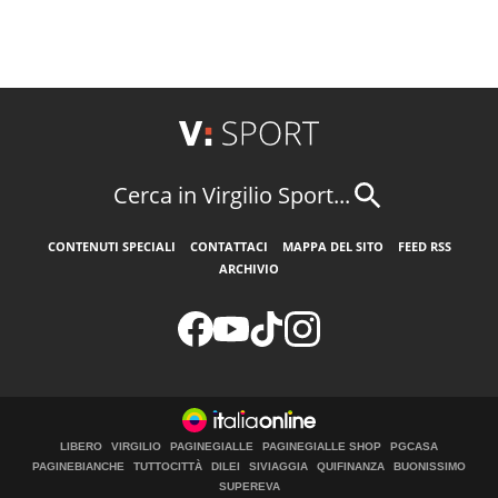
Cerca in Virgilio Sport...
CONTENUTI SPECIALI
CONTATTACI
MAPPA DEL SITO
FEED RSS
ARCHIVIO
LIBERO
VIRGILIO
PAGINEGIALLE
PAGINEGIALLE SHOP
PGCASA
PAGINEBIANCHE
TUTTOCITTÀ
DILEI
SIVIAGGIA
QUIFINANZA
BUONISSIMO
SUPEREVA