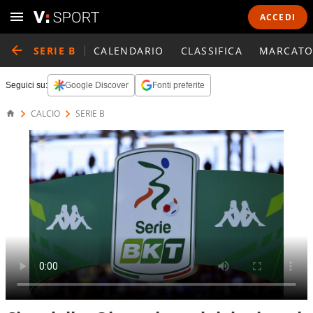
ACCEDI
SERIE B
CALENDARIO
CLASSIFICA
MARCATO
Seguici su:
Google Discover
Fonti preferite
CALCIO
SERIE B