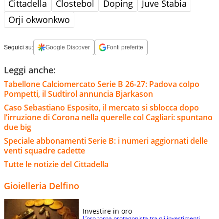
Cittadella
Clostebol
Doping
Juve Stabia
Orji okwonkwo
Seguici su:
Google Discover
Fonti preferite
Leggi anche:
Tabellone Calciomercato Serie B 26-27: Padova colpo
Pompetti, il Sudtirol annuncia Bjarkason
Caso Sebastiano Esposito, il mercato si sblocca dopo
l’irruzione di Corona nella querelle col Cagliari: spuntano
due big
Speciale abbonamenti Serie B: i numeri aggiornati delle
venti squadre cadette
Tutte le notizie del Cittadella
Gioielleria Delfino
Investire in oro
L’oro torna protagonista tra gli investimenti