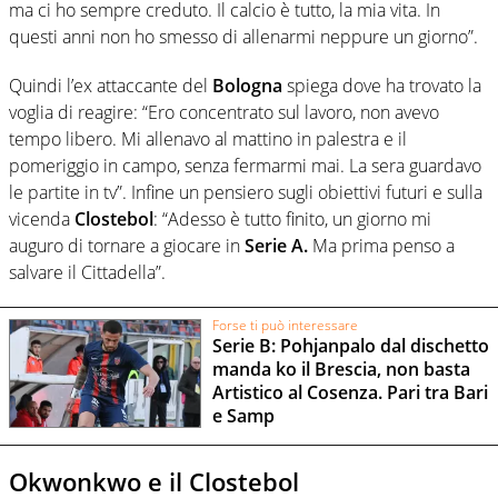
ma ci ho sempre creduto. Il calcio è tutto, la mia vita. In
questi anni non ho smesso di allenarmi neppure un giorno”.
Quindi l’ex attaccante del
Bologna
spiega dove ha trovato la
voglia di reagire: “Ero concentrato sul lavoro, non avevo
tempo libero. Mi allenavo al mattino in palestra e il
pomeriggio in campo, senza fermarmi mai. La sera guardavo
le partite in tv”. Infine un pensiero sugli obiettivi futuri e sulla
vicenda
Clostebol
: “Adesso è tutto finito, un giorno mi
auguro di tornare a giocare in
Serie A.
Ma prima penso a
salvare il Cittadella”.
Forse ti può interessare
Serie B: Pohjanpalo dal dischetto
manda ko il Brescia, non basta
Artistico al Cosenza. Pari tra Bari
e Samp
Okwonkwo e il Clostebol