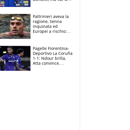
infuria la polemica
Paltrinieri aveva la
ragione, Senna
inquinata ed
Europei a rischio:
allenamenti fermi,
cosa succede
adesso
Pagelle Fiorentina-
Deportivo La Coruña
1-1: Ndour brilla,
Atta convince.
Pongracic rovina
tutto nel finale