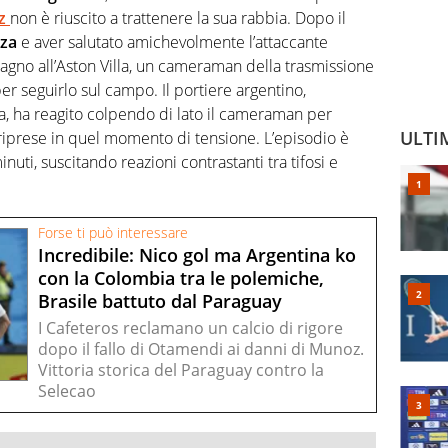
z
non è riuscito a trattenere la sua rabbia. Dopo il
za
e aver salutato amichevolmente l’attaccante
agno all’Aston Villa, un cameraman della trasmissione
er seguirlo sul campo. Il portiere argentino,
tta, ha reagito colpendo di lato il cameraman per
ULTI
 riprese in quel momento di tensione. L’episodio è
inuti, suscitando reazioni contrastanti tra tifosi e
Forse ti può interessare
Incredibile: Nico gol ma Argentina ko
con la Colombia tra le polemiche,
Brasile battuto dal Paraguay
I Cafeteros reclamano un calcio di rigore
dopo il fallo di Otamendi ai danni di Munoz.
Vittoria storica del Paraguay contro la
Selecao