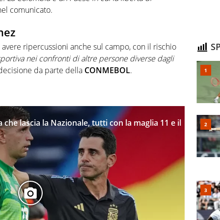
nel comunicato.
nez
SP
vere ripercussioni anche sul campo, con il rischio
portiva nei confronti di altre persone diverse dagli
decisione da parte della
CONMEBOL
.
che lascia la Nazionale, tutti con la maglia 11 e il