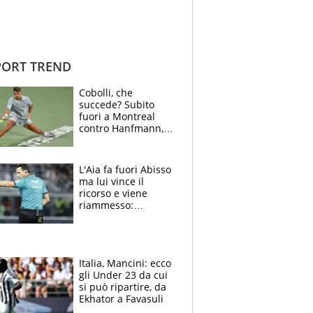
ORT TREND
Cobolli, che
succede? Subito
fuori a Montreal
contro Hanfmann,
per Flavio è tutta
colpa della tosse
L'Aia fa fuori Abisso
ma lui vince il
ricorso e viene
riammesso:
continua momento
nero per gli arbitri
Italia, Mancini: ecco
gli Under 23 da cui
si può ripartire, da
Ekhator a Favasuli