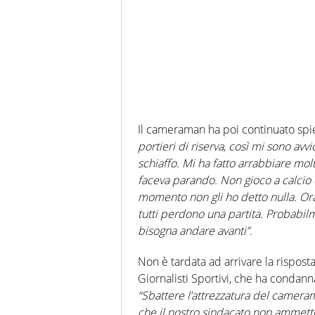
Il cameraman ha poi continuato spi
portieri di riserva, così mi sono avvi
schiaffo. Mi ha fatto arrabbiare mol
faceva parando. Non gioco a calcio c
momento non gli ho detto nulla. Ora v
tutti perdono una partita. Probabilm
bisogna andare avanti”.
Non è tardata ad arrivare la rispost
Giornalisti Sportivi, che ha condan
“Sbattere l’attrezzatura del cameram
che il nostro sindacato non ammette