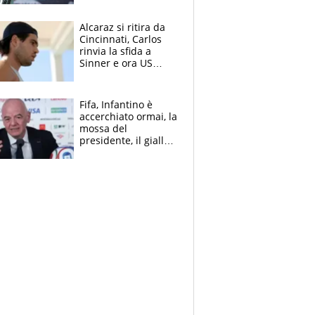
Alcaraz si ritira da
Cincinnati, Carlos
rinvia la sfida a
Sinner e ora US
Open di nuovo a
rischio
Fifa, Infantino è
accerchiato ormai, la
mossa del
presidente, il giallo
dimissioni e la verità
sulla telefonata a
Trump