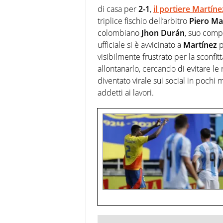
di casa per
2-1
,
il portiere
Martíne
triplice fischio dell’arbitro
Piero
Ma
colombiano
Jhon
Durán
, suo comp
ufficiale si è avvicinato a
Martínez
p
visibilmente frustrato per la sconfi
allontanarlo, cercando di evitare le
diventato virale sui social in pochi m
addetti ai lavori.