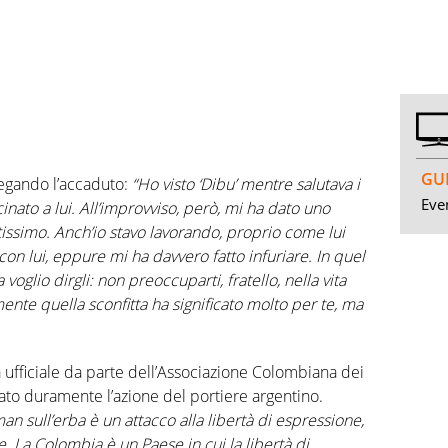
GUI
egando l’accaduto:
“Ho visto ‘Dibu’ mentre salutava i
Even
cinato a lui. All’improvviso, però, mi ha dato uno
tissimo. Anch’io stavo lavorando, proprio come lui
on lui, eppure mi ha davvero fatto infuriare. In quel
oglio dirgli: non preoccuparti, fratello, nella vita
ente quella sconfitta ha significato molto per te, ma
a ufficiale da parte dell’Associazione Colombiana dei
nato duramente l’azione del portiere argentino.
an sull’erba è un attacco alla libertà di espressione,
. La Colombia è un Paese in cui la libertà di