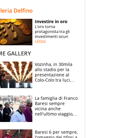
STORIE
lleria Delfino
SPECIALI
Investire in oro
L’oro torna
ESPERTI
protagonista tra gli
investimenti sicuri
LEGGI
CONTATTI
ME GALLERY
Vozinha, in 30mila
allo stadio per la
presentazione al
Colo-Colo tra luci,
spettacolo, elicotteri
e paracadutisti
La famiglia di Franco
Baresi sempre
vicina anche
nell'ultimo viaggio,
la moglie Maura, i
figli e i suoi cari
circondati
Baresi 6 per sempre,
dall'affetto dei tifosi
l'omaggio dei tifosi a