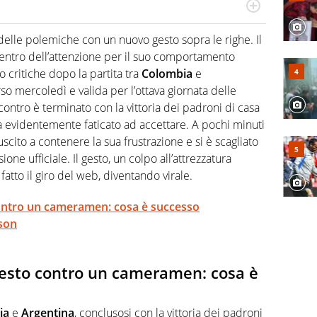
port: scrive di calcio giocato ma non rinuncia allo
 spesso si trovano risposte che il rettangolo verde non
delle polemiche con un nuovo gesto sopra le righe. Il
centro dell’attenzione per il suo comportamento
 critiche dopo la partita tra
Colombia
e
rso mercoledì e valida per l’ottava giornata delle
ncontro è terminato con la vittoria dei padroni di casa
ha evidentemente faticato ad accettare. A pochi minuti
riuscito a contenere la sua frustrazione e si è scagliato
ne ufficiale. Il gesto, un colpo all’attrezzatura
tto il giro del web, diventando virale.
contro un cameramen: cosa è successo
son
gesto contro un cameramen: cosa è
ia
e
Argentina
, conclusosi con la vittoria dei padroni