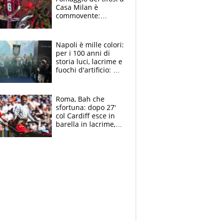
Casa Milan è
commovente:
maglie, bandiere,
sciarpe, lacrime e
bigliettini
Napoli è mille colori:
per i 100 anni di
storia luci, lacrime e
fuochi d'artificio: De
Laurentiis salta al
coro anti-Juve
Roma, Bah che
sfortuna: dopo 27'
col Cardiff esce in
barella in lacrime,
Dybala rigore da
schiaffi, i giallorossi
prendono 3 gol in
45'