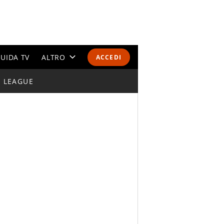
UIDA TV
ALTRO
ACCEDI
I LEAGUE
CALENDARI E CLASSIFICHE
ALTRI SPORT
MONDIALI 2026
OLIMPIADI
GOSSIP
LIFESTYLE