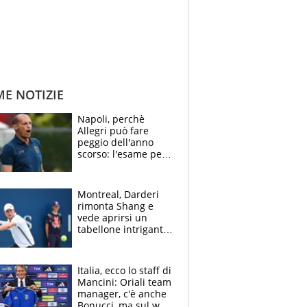
ME NOTIZIE
Napoli, perchè
Allegri può fare
peggio dell'anno
scorso: l'esame per
Manna, le colpe di
Conte e il gioco del
Monopoly
Montreal, Darderi
rimonta Shang e
vede aprirsi un
tabellone intrigante:
"Penso solo a
Borges, ma sono
felice del mio livello"
Italia, ecco lo staff di
Mancini: Oriali team
manager, c'è anche
Bonucci, ma sul web