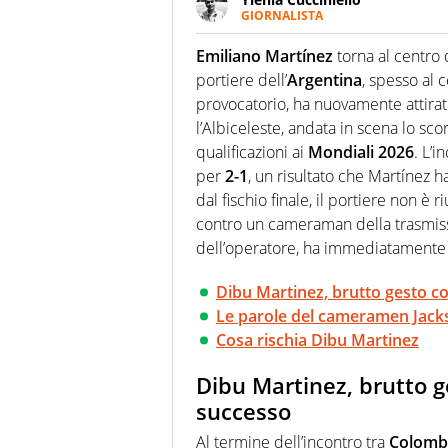
GIORNALISTA
Appassionatissima di tutto lo s
sguardo sull'extra campo, dove
Emiliano Martínez
torna al centro 
riesce a restituire
portiere dell’
Argentina
, spesso al 
provocatorio, ha nuovamente attirato
l’Albiceleste, andata in scena lo sco
qualificazioni ai
Mondiali 2026
. L’i
per
2-1
, un risultato che Martínez 
dal fischio finale, il portiere non è 
contro un cameraman della trasmissio
dell’operatore, ha immediatamente fa
Dibu Martinez, brutto gesto 
Le parole del cameramen Jack
Cosa rischia Dibu Martinez
Dibu Martinez, brutto 
successo
Al termine dell’incontro tra
Colomb