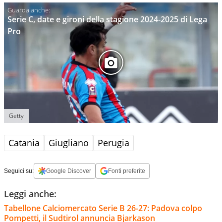
Serie C, date e gironi della stagione 2024-2025 di Lega
Pro
Getty
Catania
Giugliano
Perugia
Seguici su:
Google Discover
Fonti preferite
Leggi anche:
Tabellone Calciomercato Serie B 26-27: Padova colpo
Pompetti, il Sudtirol annuncia Bjarkason