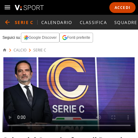
ACCEDI
SERIE C
CALENDARIO
CLASSIFICA
SQUADRE
Seguici su:
Google Discover
Fonti preferite
CALCIO
SERIE C