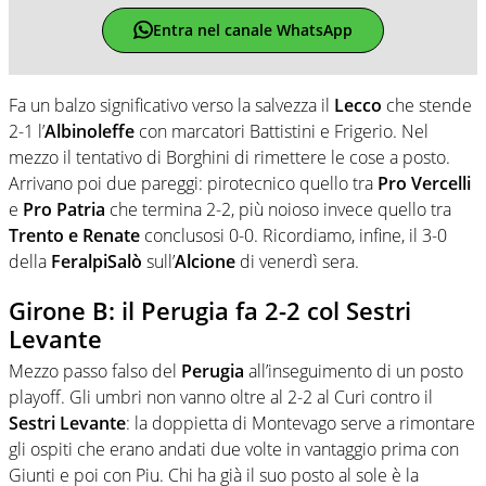
Entra nel canale WhatsApp
Fa un balzo significativo verso la salvezza il
Lecco
che stende
2-1 l’
Albinoleffe
con marcatori Battistini e Frigerio. Nel
mezzo il tentativo di Borghini di rimettere le cose a posto.
Arrivano poi due pareggi: pirotecnico quello tra
Pro Vercelli
e
Pro Patria
che termina 2-2, più noioso invece quello tra
Trento e Renate
conclusosi 0-0. Ricordiamo, infine, il 3-0
della
FeralpiSalò
sull’
Alcione
di venerdì sera.
Girone B: il Perugia fa 2-2 col Sestri
Levante
Mezzo passo falso del
Perugia
all’inseguimento di un posto
playoff. Gli umbri non vanno oltre al 2-2 al Curi contro il
Sestri Levante
: la doppietta di Montevago serve a rimontare
gli ospiti che erano andati due volte in vantaggio prima con
Giunti e poi con Piu. Chi ha già il suo posto al sole è la