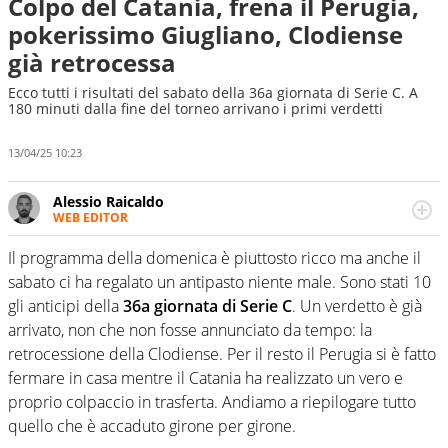
Colpo del Catania, frena il Perugia,
pokerissimo Giugliano, Clodiense
già retrocessa
Ecco tutti i risultati del sabato della 36a giornata di Serie C. A
180 minuti dalla fine del torneo arrivano i primi verdetti
13/04/25 10:23
Alessio Raicaldo
WEB EDITOR
Un figlio che si chiama Diego e la tesi di laurea sugli stadi
di proprietà in Italia. Il calcio quale filo conduttore
Il programma della domenica è piuttosto ricco ma anche il
irrinunciabile tra passione e professione. Per Virgilio
sabato ci ha regalato un antipasto niente male. Sono stati 10
Sport indaga, approfondisce e scandaglia l'universo
gli anticipi della
36a giornata di Serie C
. Un verdetto è già
mondo dello sport per antonomasia
arrivato, non che non fosse annunciato da tempo: la
retrocessione della Clodiense. Per il resto il Perugia si è fatto
fermare in casa mentre il Catania ha realizzato un vero e
proprio colpaccio in trasferta. Andiamo a riepilogare tutto
quello che è accaduto girone per girone.