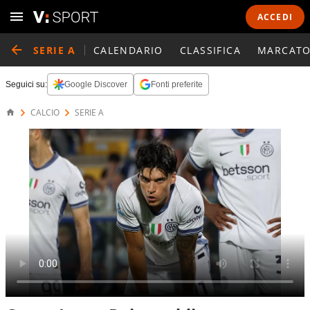
ACCEDI
SERIE A
CALENDARIO
CLASSIFICA
MARCATO
Seguici su:
Google Discover
Fonti preferite
CALCIO
SERIE A