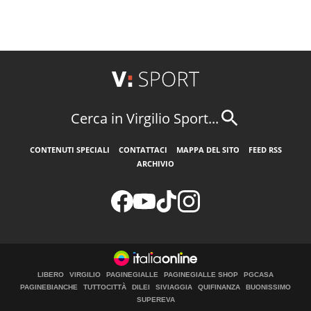
Cerca in Virgilio Sport...
CONTENUTI SPECIALI
CONTATTACI
MAPPA DEL SITO
FEED RSS
ARCHIVIO
LIBERO
VIRGILIO
PAGINEGIALLE
PAGINEGIALLE SHOP
PGCASA
PAGINEBIANCHE
TUTTOCITTÀ
DILEI
SIVIAGGIA
QUIFINANZA
BUONISSIMO
SUPEREVA