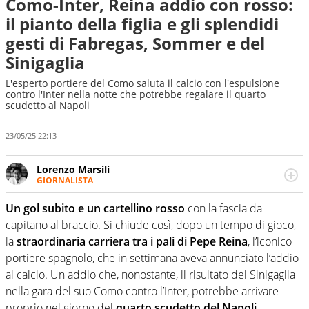
Como-Inter, Reina addio con rosso:
il pianto della figlia e gli splendidi
gesti di Fabregas, Sommer e del
Sinigaglia
L'esperto portiere del Como saluta il calcio con l'espulsione
contro l'Inter nella notte che potrebbe regalare il quarto
scudetto al Napoli
23/05/25 22:13
Lorenzo Marsili
GIORNALISTA
Giornalista pubblicista, redattore, divulgatore. E' una
delle anime video del sito: racconta in immagini un
Un gol subito e un cartellino rosso
con la fascia da
evento e lo fa come pochi altri
capitano al braccio. Si chiude così, dopo un tempo di gioco,
la
straordinaria carriera tra i pali di Pepe Reina
, l’iconico
portiere spagnolo, che in settimana aveva annunciato l’addio
al calcio. Un addio che, nonostante, il risultato del Sinigaglia
nella gara del suo Como contro l’Inter, potrebbe arrivare
proprio nel giorno del
quarto scudetto del Napoli
.