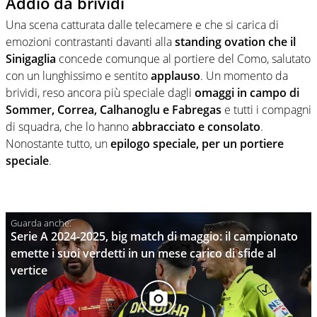
Addio da brividi
Una scena catturata dalle telecamere e che si carica di
emozioni contrastanti davanti alla
standing ovation che il
Sinigaglia
concede comunque al portiere del Como, salutato
con un lunghissimo e sentito
applauso
. Un momento da
brividi, reso ancora più speciale dagli
omaggi in campo di
Sommer, Correa, Calhanoglu e Fabregas
e tutti i compagni
di squadra, che lo hanno
abbracciato e consolato
.
Nonostante tutto, un
epilogo speciale, per un portiere
speciale
.
Serie A 2024-2025, big match di maggio: il campionato
emette i suoi verdetti in un mese carico di sfide al
vertice