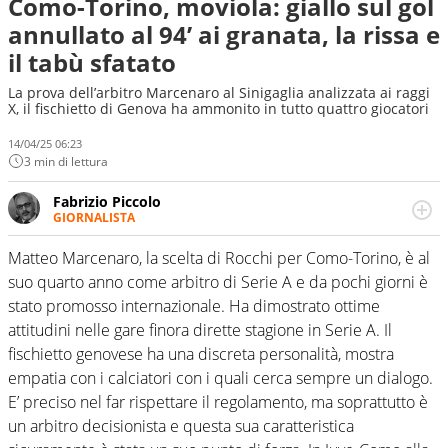
Como-Torino, moviola: giallo sul gol
annullato al 94’ ai granata, la rissa e
il tabù sfatato
La prova dell’arbitro Marcenaro al Sinigaglia analizzata ai raggi
X, il fischietto di Genova ha ammonito in tutto quattro giocatori
14/04/25 06:23
3 min di lettura
Fabrizio Piccolo
GIORNALISTA
Nella sua carriera ha seguito numerose manifestazioni
sportive e collaborato con agenzie e testate. Esperienza,
Matteo Marcenaro, la scelta di Rocchi per Como-Torino, è al
competenza, conoscenza e memoria storica. Si occupa
suo quarto anno come arbitro di Serie A e da pochi giorni è
prevalentemente di calcio
stato promosso internazionale. Ha dimostrato ottime
attitudini nelle gare finora dirette stagione in Serie A. Il
fischietto genovese ha una discreta personalità, mostra
empatia con i calciatori con i quali cerca sempre un dialogo.
E’ preciso nel far rispettare il regolamento, ma soprattutto è
un arbitro decisionista e questa sua caratteristica