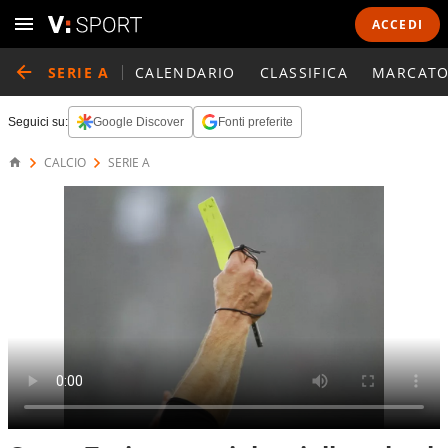
ACCEDI
SERIE A
CALENDARIO
CLASSIFICA
MARCATO
Seguici su:
Google Discover
Fonti preferite
CALCIO
SERIE A