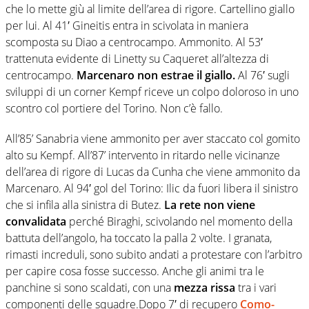
che lo mette giù al limite dell’area di rigore. Cartellino giallo
per lui. Al 41′ Gineitis entra in scivolata in maniera
scomposta su Diao a centrocampo. Ammonito. Al 53′
trattenuta evidente di Linetty su Caqueret all’altezza di
centrocampo.
Marcenaro non estrae il giallo.
Al 76′ sugli
sviluppi di un corner Kempf riceve un colpo doloroso in uno
scontro col portiere del Torino. Non c’è fallo.
All’85’ Sanabria viene ammonito per aver staccato col gomito
alto su Kempf. All’87’ intervento in ritardo nelle vicinanze
dell’area di rigore di Lucas da Cunha che viene ammonito da
Marcenaro. Al 94′ gol del Torino: Ilic da fuori libera il sinistro
che si infila alla sinistra di Butez.
La rete non viene
convalidata
perché Biraghi, scivolando nel momento della
battuta dell’angolo, ha toccato la palla 2 volte. I granata,
rimasti increduli, sono subito andati a protestare con l’arbitro
per capire cosa fosse successo. Anche gli animi tra le
panchine si sono scaldati, con una
mezza rissa
tra i vari
componenti delle squadre.Dopo 7′ di recupero
Como-