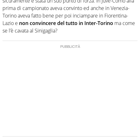
sicuramente è stata un suo punto di forza. In Juve-Como alla
prima di campionato aveva convinto ed anche in Venezia-
Torino aveva fatto bene per poi inciampare in Fiorentina-
Lazio e
non convincere del tutto in Inter-Torino
ma come
se l’è cavata al Sinigaglia?