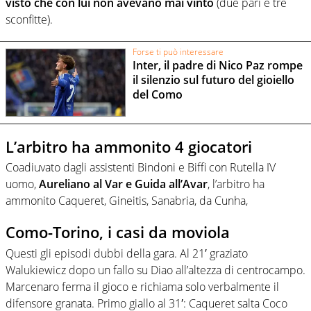
visto che con lui non avevano mai vinto
(due pari e tre
sconfitte).
Forse ti può interessare
Inter, il padre di Nico Paz rompe
il silenzio sul futuro del gioiello
del Como
L’arbitro ha ammonito 4 giocatori
Coadiuvato dagli assistenti Bindoni e Biffi con Rutella IV
uomo,
Aureliano al Var e Guida all’Avar
, l’arbitro ha
ammonito Caqueret, Gineitis, Sanabria, da Cunha,
Como-Torino, i casi da moviola
Questi gli episodi dubbi della gara. Al 21′ graziato
Walukiewicz dopo un fallo su Diao all’altezza di centrocampo.
Marcenaro ferma il gioco e richiama solo verbalmente il
difensore granata. Primo giallo al 31′: Caqueret salta Coco