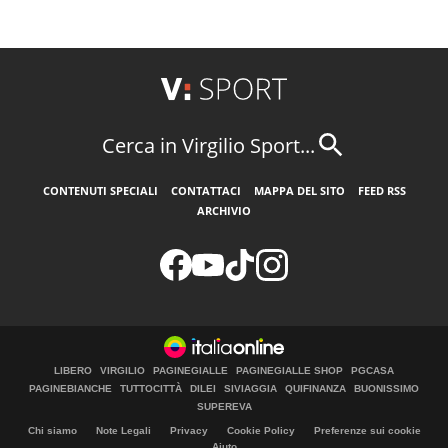
Cerca in Virgilio Sport...
CONTENUTI SPECIALI
CONTATTACI
MAPPA DEL SITO
FEED RSS
ARCHIVIO
LIBERO
VIRGILIO
PAGINEGIALLE
PAGINEGIALLE SHOP
PGCASA
PAGINEBIANCHE
TUTTOCITTÀ
DILEI
SIVIAGGIA
QUIFINANZA
BUONISSIMO
SUPEREVA
Chi siamo
Note Legali
Privacy
Cookie Policy
Preferenze sui cookie
Aiuto