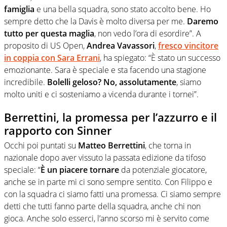
famiglia
e una bella squadra, sono stato accolto bene. Ho
sempre detto che la Davis è molto diversa per me.
Daremo
tutto per questa maglia
, non vedo l’ora di esordire”. A
proposito di US Open,
Andrea Vavassori
,
fresco vincitore
in coppia con Sara Errani
, ha spiegato: “È stato un successo
emozionante. Sara è speciale e sta facendo una stagione
incredibile.
Bolelli geloso? No, assolutamente
, siamo
molto uniti e ci sosteniamo a vicenda durante i tornei”.
Berrettini, la promessa per l’azzurro e il
rapporto con Sinner
Occhi poi puntati su
Matteo Berrettini
, che torna in
nazionale dopo aver vissuto la passata edizione da tifoso
speciale: “
È un piacere tornare
da potenziale giocatore,
anche se in parte mi ci sono sempre sentito. Con Filippo e
con la squadra ci siamo fatti una promessa. Ci siamo sempre
detti che tutti fanno parte della squadra, anche chi non
gioca. Anche solo esserci, l’anno scorso mi è servito come