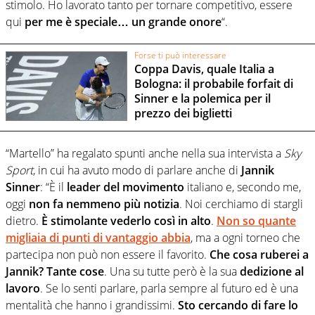
stimolo. Ho lavorato tanto per tornare competitivo, essere
qui
per me è speciale… un grande onore
“.
Forse ti può interessare
Coppa Davis, quale Italia a
Bologna: il probabile forfait di
Sinner e la polemica per il
prezzo dei biglietti
“Martello” ha regalato spunti anche nella sua intervista a
Sky
Sport
, in cui ha avuto modo di parlare anche di
Jannik
Sinner
: “È il
leader del movimento
italiano e, secondo me,
oggi
non fa nemmeno più notizia
. Noi cerchiamo di stargli
dietro.
È stimolante vederlo così in alto
.
Non so quante
migliaia di punti di vantaggio abbia
, ma a ogni torneo che
partecipa non può non essere il favorito.
Che cosa ruberei a
Jannik? Tante cose
. Una su tutte però è la sua
dedizione al
lavoro
. Se lo senti parlare, parla sempre al futuro ed è una
mentalità che hanno i grandissimi.
Sto cercando di fare lo