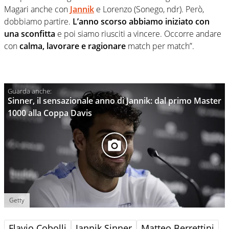
Magari anche con
Jannik
e Lorenzo (Sonego, ndr). Però,
dobbiamo partire.
L’anno scorso abbiamo iniziato con
una sconfitta
e poi siamo riusciti a vincere. Occorre andare
con
calma, lavorare e ragionare
match per match”.
Sinner, il sensazionale anno di Jannik: dal primo Master
1000 alla Coppa Davis
Getty
Flavio Cobolli
Jannik Sinner
Matteo Berrettini