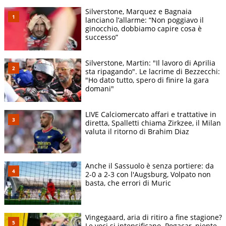
Silverstone, Marquez e Bagnaia
lanciano l’allarme: “Non poggiavo il
ginocchio, dobbiamo capire cosa è
successo”
Silverstone, Martin: "Il lavoro di Aprilia
sta ripagando". Le lacrime di Bezzecchi:
"Ho dato tutto, spero di finire la gara
domani"
LIVE Calciomercato affari e trattative in
diretta, Spalletti chiama Zirkzee, il Milan
valuta il ritorno di Brahim Diaz
Anche il Sassuolo è senza portiere: da
2-0 a 2-3 con l'Augsburg, Volpato non
basta, che errori di Muric
Vingegaard, aria di ritiro a fine stagione?
Le voci si intensificano. Pogacar, niente