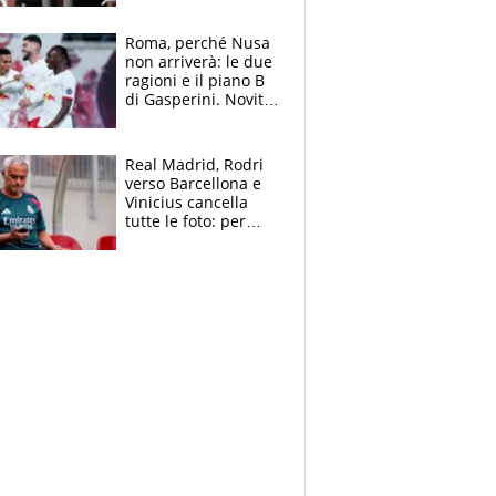
sui 100 metri
Roma, perché Nusa
non arriverà: le due
ragioni e il piano B
di Gasperini. Novità
su Pellegrini e
Cacciamani
Real Madrid, Rodri
verso Barcellona e
Vinicius cancella
tutte le foto: per
Mourinho due grane
da risolvere