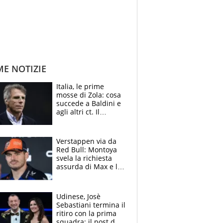
ME NOTIZIE
Italia, le prime
mosse di Zola: cosa
succede a Baldini e
agli altri ct. Il
Borussia tenta un
altro sgarbo agli
azzurri
Verstappen via da
Red Bull: Montoya
svela la richiesta
assurda di Max e lo
avverte: “Sicuro
Mercedes e
McLaren siano
Udinese, Josè
meglio?”
Sebastiani termina il
ritiro con la prima
squadra: il post del