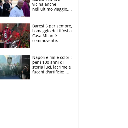
vicina anche
nell'ultimo viaggio,
la moglie Maura, i
figli e i suoi cari
circondati
Baresi 6 per sempre,
dall'affetto dei tifosi
l'omaggio dei tifosi a
Casa Milan è
commovente:
maglie, bandiere,
sciarpe, lacrime e
bigliettini
Napoli è mille colori:
per i 100 anni di
storia luci, lacrime e
fuochi d'artificio: De
Laurentiis salta al
coro anti-Juve