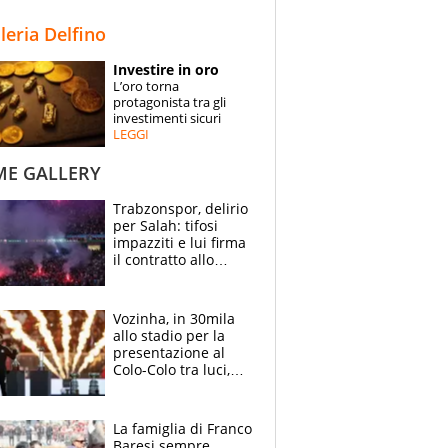
STORIE
lleria Delfino
SPECIALI
Investire in oro
L’oro torna
ESPERTI
protagonista tra gli
investimenti sicuri
LEGGI
CONTATTI
ME GALLERY
Trabzonspor, delirio
per Salah: tifosi
impazziti e lui firma
il contratto allo
stadio
Vozinha, in 30mila
allo stadio per la
presentazione al
Colo-Colo tra luci,
spettacolo, elicotteri
e paracadutisti
La famiglia di Franco
Baresi sempre