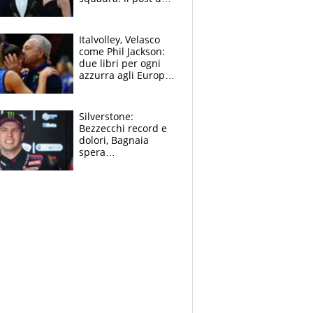
figlio di Amadeus e
Sanremo sullo
sfondo
Italvolley, Velasco
come Phil Jackson:
due libri per ogni
azzurra agli Europei.
Quello per Sylla è
“geniale”
Silverstone:
Bezzecchi record e
dolori, Bagnaia
spera
nell'antidolorifico,
Marquez si tira fuori
e vota Aprilia