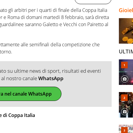
Gioie
o gli arbitri per i quarti di finale della Coppa Italia
ter e Roma di domani martedi 8 febbraio, sarà diretta
e guardalinee saranno Galetto e Vecchi con Pairetto al
rettamente alle semifinali della competizione che
ULTI
torno.
o su ultime news di sport, risultati ed eventi
ti al nostro canale
WhatsApp
ra nel canale WhatsApp
e di Coppa Italia