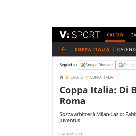
CALCIO
C
COPPA ITALIA
CALEND
Seguici su:
Google Discover
Fonti pr
CALCIO
COPPA ITALIA
Coppa Italia: Di B
Roma
Sozza arbitrerà Milan-Lazio; Fab
Juventus
07/02/22 12:33