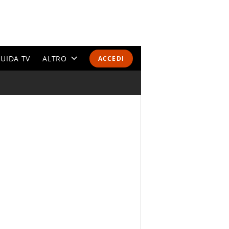
UIDA TV
ALTRO
ACCEDI
CALENDARI E CLASSIFICHE
ALTRI SPORT
MONDIALI 2026
OLIMPIADI
GOSSIP
LIFESTYLE