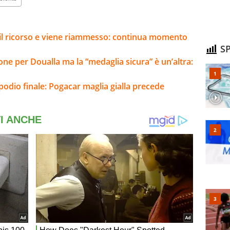
e il ricorso e viene riammesso: continua momento
SP
one per Doualla ma la “medaglia sicura” è un’altra:
 podio finale: Pogacar maglia gialla precede