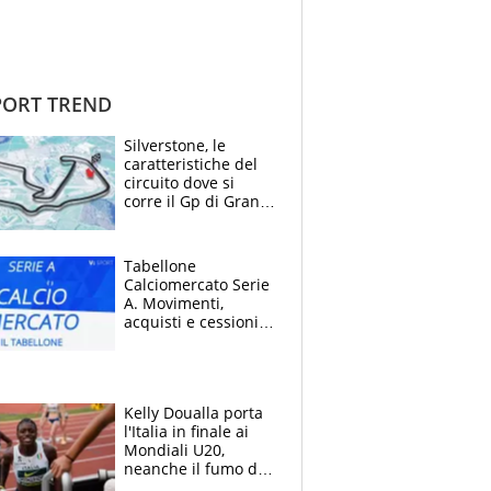
ORT TREND
Silverstone, le
caratteristiche del
circuito dove si
corre il Gp di Gran
Bretagna del
Motomondiale
Tabellone
Calciomercato Serie
A. Movimenti,
acquisti e cessioni:
estate 2026-27
Kelly Doualla porta
l'Italia in finale ai
Mondiali U20,
neanche il fumo di
un incendio la frena