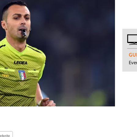
GUI
Even
eferite