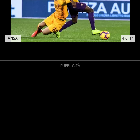
ANSA
4
di
14