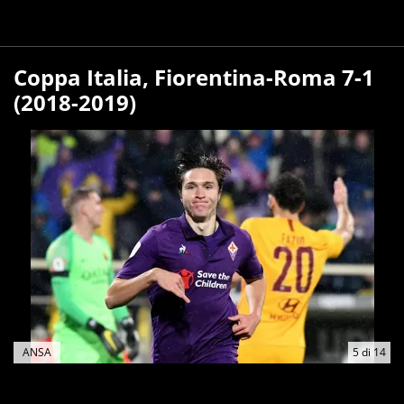
Coppa Italia, Fiorentina-Roma 7-1
(2018-2019)
ANSA
5
di
14