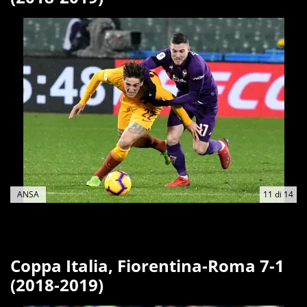
ANSA
11
di
14
Coppa Italia, Fiorentina-Roma 7-1
(2018-2019)