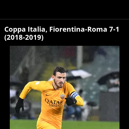
Coppa Italia, Fiorentina-Roma 7-1
(2018-2019)