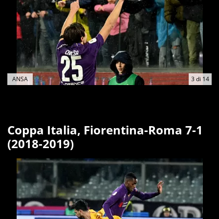
ANSA
3
di
14
Coppa Italia, Fiorentina-Roma 7-1
(2018-2019)