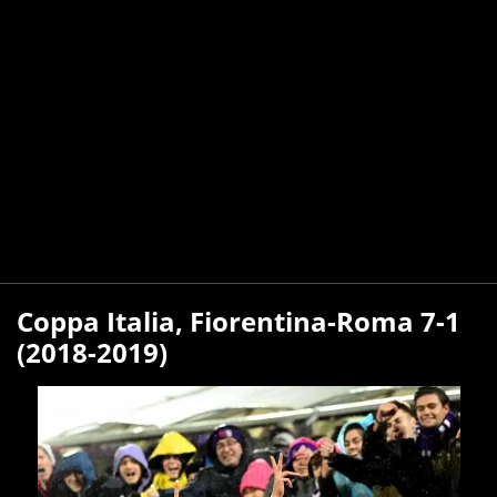
Coppa Italia, Fiorentina-Roma 7-1
(2018-2019)