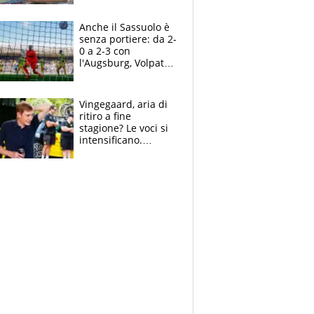
Pellegrini punta su
Curtis
Anche il Sassuolo è
senza portiere: da 2-
0 a 2-3 con
l'Augsburg, Volpato
non basta, che
errori di Muric
Vingegaard, aria di
ritiro a fine
stagione? Le voci si
intensificano.
Pogacar, niente
Sanremo nel 2027:
vuole la Roubaix