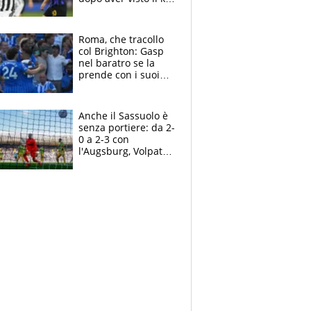
nel derby d'Italia
Roma, che tracollo
col Brighton: Gasp
nel baratro se la
prende con i suoi
cambiando tutti
Anche il Sassuolo è
senza portiere: da 2-
0 a 2-3 con
l'Augsburg, Volpato
non basta, che
errori di Muric