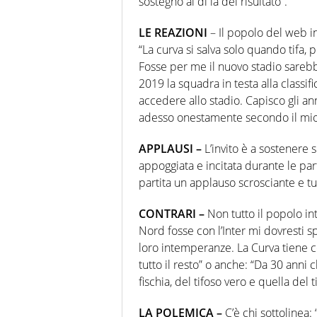
sostegno al di là del risultato”.
LE REAZIONI
– Il popolo del web in
“La curva si salva solo quando tifa, 
Fosse per me il nuovo stadio sarebbe
2019 la squadra in testa alla classi
accedere allo stadio. Capisco gli an
adesso onestamente secondo il mio
APPLAUSI –
L’invito è a sostenere
appoggiata e incitata durante le part
partita un applauso scrosciante e tu
CONTRARI –
Non tutto il popolo in
Nord fosse con l’Inter mi dovresti
loro intemperanze. La Curva tiene co
tutto il resto” o anche: “Da 30 anni 
fischia, del tifoso vero e quella del t
LA POLEMICA –
C’è chi sottolinea