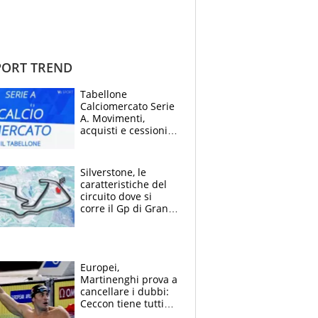
ORT TREND
Tabellone
Calciomercato Serie
A. Movimenti,
acquisti e cessioni:
estate 2026-27
Silverstone, le
caratteristiche del
circuito dove si
corre il Gp di Gran
Bretagna del
Motomondiale
Europei,
Martinenghi prova a
cancellare i dubbi:
Ceccon tiene tutti
col fiato sospeso.