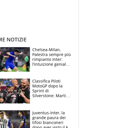
ME NOTIZIE
Chelsea-Milan,
Palestra sempre più
rimpianto Inter:
l’intuizione geniale
di Alonso fa esultare
anche Mancini
Classifica Piloti
MotoGP dopo la
Sprint di
Silverstone: Martin
sempre più leader,
Bezzecchi supera
Marquez
Juventus-Inter, la
grande paura dei
tifosi bianconeri
dopo aver visto il ko