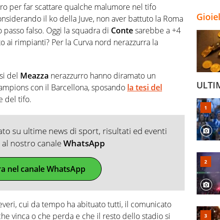
Siro per far scattare qualche malumore nel tifo
Gioie
considerando il ko della Juve, non aver battuto la Roma
 passo falso. Oggi la squadra di
Conte
sarebbe a +4
o ai rimpianti? Per la Curva nord nerazzurra la
esi del
Meazza
nerazzurro hanno diramato un
ULTI
hampions con il Barcellona, sposando
la tesi del
del tifo.
o su ultime news di sport, risultati ed eventi
ti al nostro canale
WhatsApp
ra nel canale WhatsApp
everi, cui da tempo ha abituato tutti, il comunicato
che vinca o che perda e che il resto dello stadio si