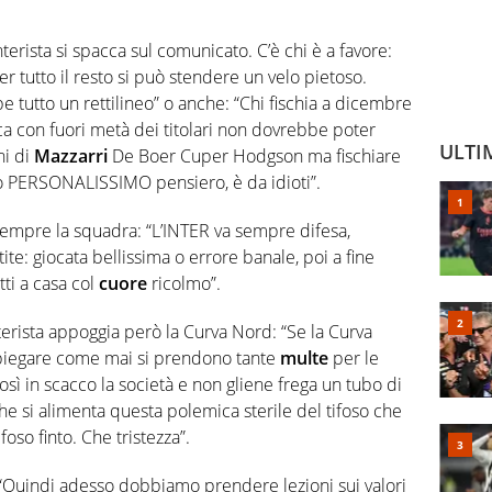
terista si spacca sul comunicato. C’è chi è a favore:
per tutto il resto si può stendere un velo pietoso.
 tutto un rettilineo” o anche: “Chi fischia a dicembre
fica con fuori metà dei titolari non dovrebbe poter
ULTI
ni di
Mazzarri
De Boer Cuper Hodgson ma fischiare
 PERSONALISSIMO pensiero, è da idioti”.
 sempre la squadra: “L’INTER va sempre difesa,
ite: giocata bellissima o errore banale, poi a fine
tti a casa col
cuore
ricolmo”.
terista appoggia però la Curva Nord: “Se la Curva
 spiegare come mai si prendono tante
multe
per le
sì in scacco la società e non gliene frega un tubo di
che si alimenta questa polemica sterile del tifoso che
ifoso finto. Che tristezza”.
: “Quindi adesso dobbiamo prendere lezioni sui valori