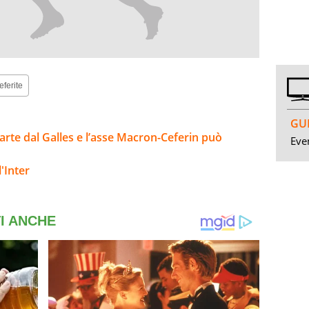
eferite
GUI
parte dal Galles e l’asse Macron-Ceferin può
Even
'Inter