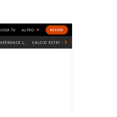
UIDA TV
ALTRO
ACCEDI
NFERENCE L.
CALENDARI E CLASSIFICHE
CALCIO ESTERO
SUPERCOPPA ITALIAN
ALTRI SPORT
MONDIALI 2026
OLIMPIADI
GOSSIP
LIFESTYLE