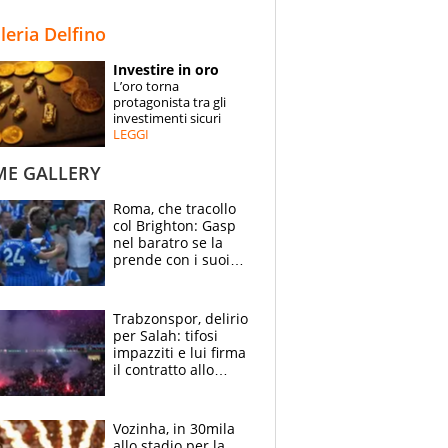
STORIE
lleria Delfino
SPECIALI
Investire in oro
L’oro torna
ESPERTI
protagonista tra gli
investimenti sicuri
LEGGI
CONTATTI
ME GALLERY
Roma, che tracollo
col Brighton: Gasp
nel baratro se la
prende con i suoi
cambiando tutti
Trabzonspor, delirio
per Salah: tifosi
impazziti e lui firma
il contratto allo
stadio
Vozinha, in 30mila
allo stadio per la