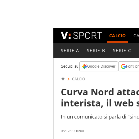
CALCIO
C
SERIE A
SERIE B
SERIE C
Seguici su:
Google Discover
Fonti pr
CALCIO
Curva Nord attac
interista, il web 
In un comunicato si parla di "s
08/12/19 10:00