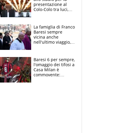
presentazione al
Colo-Colo tra luci,
spettacolo, elicotteri
e paracadutisti
La famiglia di Franco
Baresi sempre
vicina anche
nell'ultimo viaggio,
la moglie Maura, i
figli e i suoi cari
circondati
Baresi 6 per sempre,
dall'affetto dei tifosi
l'omaggio dei tifosi a
Casa Milan è
commovente:
maglie, bandiere,
sciarpe, lacrime e
bigliettini