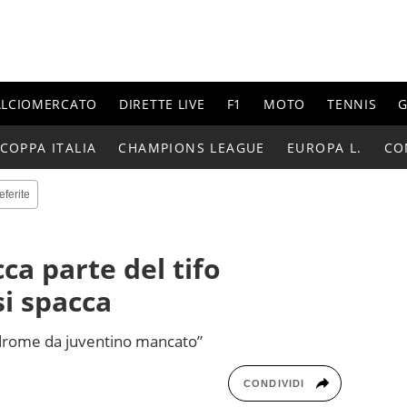
ALCIOMERCATO
DIRETTE LIVE
F1
MOTO
TENNIS
G
COPPA ITALIA
CHAMPIONS LEAGUE
EUROPA L.
CO
eferite
ca parte del tifo
si spacca
indrome da juventino mancato”
CONDIVIDI