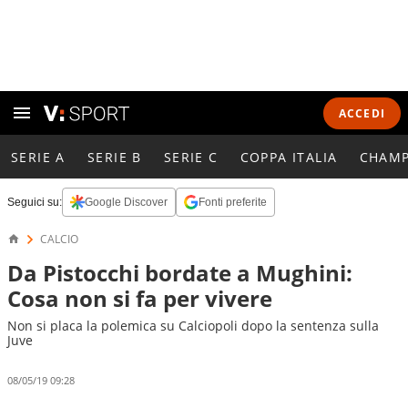
ACCEDI
SERIE A
SERIE B
SERIE C
COPPA ITALIA
CHAMP
Seguici su:
Google Discover
Fonti preferite
CALCIO
Da Pistocchi bordate a Mughini:
Cosa non si fa per vivere
Non si placa la polemica su Calciopoli dopo la sentenza sulla
Juve
08/05/19 09:28