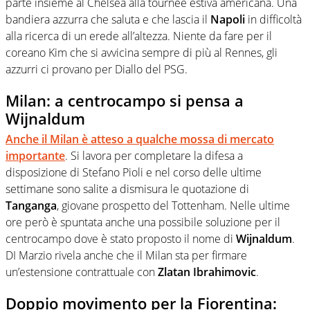
parte insieme al Chelsea alla tournée estiva americana. Una
bandiera azzurra che saluta e che lascia il
Napoli
in difficoltà
alla ricerca di un erede all’altezza. Niente da fare per il
coreano Kim che si avvicina sempre di più al Rennes, gli
azzurri ci provano per Diallo del PSG.
Milan: a centrocampo si pensa a
Wijnaldum
Anche il
Milan
è atteso a qualche mossa di mercato
importante
. Si lavora per completare la difesa a
disposizione di Stefano Pioli e nel corso delle ultime
settimane sono salite a dismisura le quotazione di
Tanganga
, giovane prospetto del Tottenham. Nelle ultime
ore però è spuntata anche una possibile soluzione per il
centrocampo dove è stato proposto il nome di
Wijnaldum
.
DI Marzio rivela anche che il Milan sta per firmare
un’estensione contrattuale con
Zlatan Ibrahimovic
.
Doppio movimento per la Fiorentina: