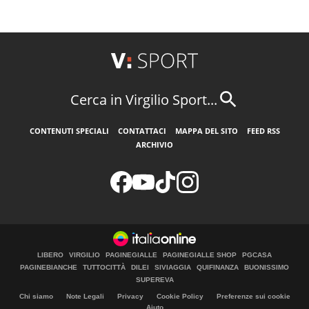
Cerca in Virgilio Sport...
CONTENUTI SPECIALI
CONTATTACI
MAPPA DEL SITO
FEED RSS
ARCHIVIO
LIBERO
VIRGILIO
PAGINEGIALLE
PAGINEGIALLE SHOP
PGCASA
PAGINEBIANCHE
TUTTOCITTÀ
DILEI
SIVIAGGIA
QUIFINANZA
BUONISSIMO
SUPEREVA
Chi siamo
Note Legali
Privacy
Cookie Policy
Preferenze sui cookie
Aiuto