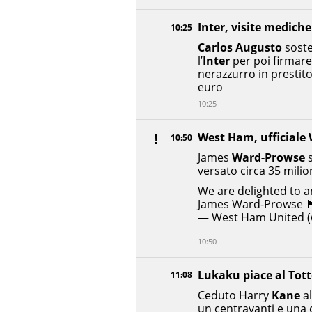
Inter, visite medich
10:25
Carlos Augusto
soste
l’
Inter
per poi firmare 
nerazzurro in prestito
euro
10:25
West Ham, ufficiale
10:50
James
Ward-Prowse
s
versato circa 35 milio
We are delighted to a
James Ward-Prowse 🏴󠁧󠁢󠁥󠁮󠁧
— West Ham United
10:50
Lukaku piace al To
11:08
Ceduto Harry
Kane
a
un centravanti e una 