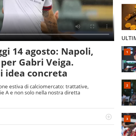
ULTI
gi 14 agosto: Napoli,
 per Gabri Veiga.
i idea concreta
one estiva di calciomercato: trattative,
erie A e non solo nella nostra diretta
cio personale e professionale. Ama raccontare lo sport
l tempo reale: la verità della dirette non sono opinioni