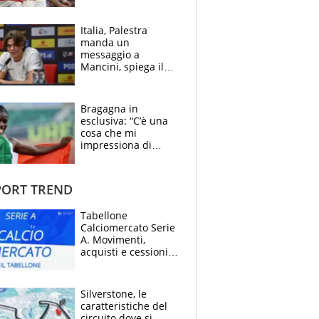
delirio Mastantuono,
Juve su Trubin. Il
tabellone
Italia, Palestra
manda un
messaggio a
Mancini, spiega il
motivo del no
all’Inter e lancia
l'alleanza con
Bragagna in
Donnarumma
esclusiva: “C’è una
cosa che mi
impressiona di
Doualla. Jacobs?
Ecco come è rinato”.
E svela la sorpresa
ORT TREND
agli Europei
Tabellone
Calciomercato Serie
A. Movimenti,
acquisti e cessioni:
estate 2026-27
Silverstone, le
caratteristiche del
circuito dove si