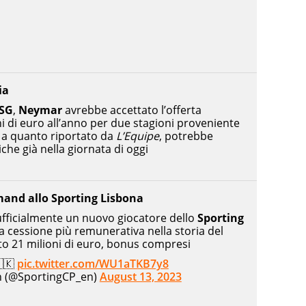
ia
SG
,
Neymar
avrebbe accettato l’offerta
i di euro all’anno per due stagioni proveniente
 a quanto riportato da
L’Equipe
, potrebbe
iche già nella giornata di oggi
lmand allo Sporting Lisbona
fficialmente un nuovo giocatore dello
Sporting
lla cessione più remunerativa nella storia del
to 21 milioni di euro, bonus compresi
🇩🇰
pic.twitter.com/WU1aTKB7y8
h (@SportingCP_en)
August 13, 2023