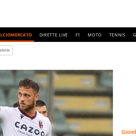
ALCIOMERCATO
DIRETTE LIVE
F1
MOTO
TENNIS
G
eferite
Gioie