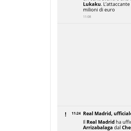
Lukaku
. L’attaccante
milioni di euro
11:08
Real Madrid, ufficia
11:24
Il
Real Madrid
ha uffic
Arrizabalaga
dal
Che