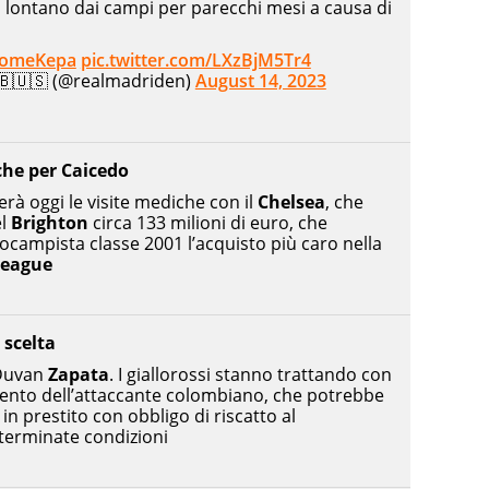
à lontano dai campi per parecchi mesi a causa di
comeKepa
pic.twitter.com/LXzBjM5Tr4
🇧🇺🇸 (@realmadriden)
August 14, 2023
che per Caicedo
rà oggi le visite mediche con il
Chelsea
, che
el
Brighton
circa 133 milioni di euro, che
ocampista classe 2001 l’acquisto più caro nella
League
scelta
 Duvan
Zapata
. I giallorossi stanno trattando con
mento dell’attaccante colombiano, che potrebbe
 in prestito con obbligo di riscatto al
terminate condizioni