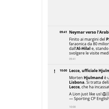
Neymar verso l'Arab
09:41
Finito ai margini del
P
faraonica da 80 milion
dall’
Al-Hilal
e, stando
svolgere le visite med
09:41
Lecce, ufficiale Hju
10:00
Morten
Hjulmand
è u
Lisbona
. Si tratta de
Lecce
, che ha incassa
A Lion just like us! 🦁
— Sporting CP Englis
10:00