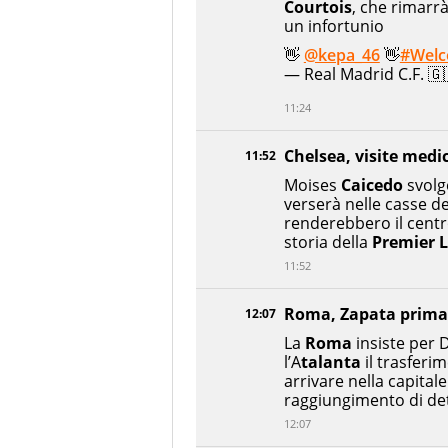
Courtois
, che rimarr
un infortunio
👋
@kepa_46
👋
#Wel
— Real Madrid C.F. 
11:24
Chelsea, visite medi
11:52
Moises
Caicedo
svolge
verserà nelle casse d
renderebbero il centr
storia della
Premier 
11:52
Roma, Zapata prima 
12:07
La
Roma
insiste per
l’A
talanta
il trasferi
arrivare nella capitale
raggiungimento di de
12:07