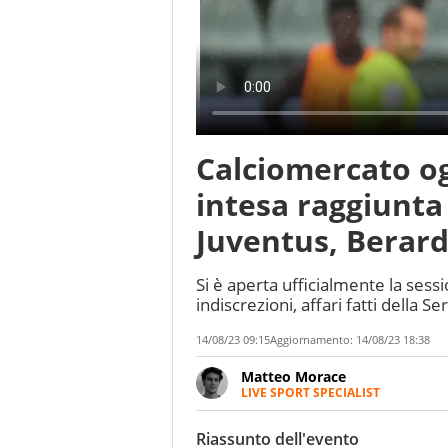
Calciomercato og
intesa raggiunta
Juventus, Berard
Si è aperta ufficialmente la sessi
indiscrezioni, affari fatti della S
14/08/23 09:15
Aggiornamento:
14/08/23 18:38
Matteo Morace
LIVE SPORT SPECIALIST
La multimedialità quale approc
focalizzando ogni attenzione su
Riassunto dell'evento
ma fatti