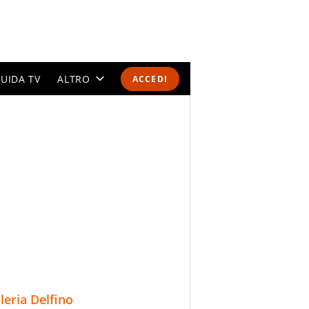
UIDA TV
ALTRO
ACCEDI
CALENDARI E CLASSIFICHE
ALTRI SPORT
MONDIALI 2026
OLIMPIADI
GOSSIP
LIFESTYLE
lleria Delfino