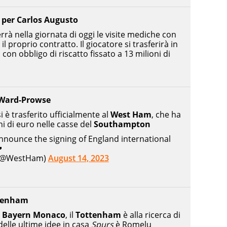
e per Carlos Augusto
rrà nella giornata di oggi le visite mediche con
il proprio contratto. Il giocatore si trasferirà in
 con obbligo di riscatto fissato a 13 milioni di
 Ward-Prowse
i è trasferito ufficialmente al
West Ham
, che ha
ni di euro nelle casse del
Southampton
nnounce the signing of England international
󠁿
 (@WestHam)
August 14, 2023
ttenham
l
Bayern Monaco
, il
Tottenham
è alla ricerca di
delle ultime idee in casa
Spurs
è Romelu