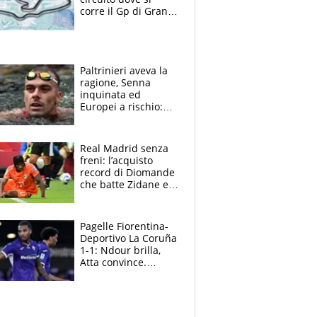
corre il Gp di Gran
Bretagna del
Motomondiale
Paltrinieri aveva la
ragione, Senna
inquinata ed
Europei a rischio:
allenamenti fermi,
cosa succede
adesso
Real Madrid senza
freni: l’acquisto
record di Diomande
che batte Zidane e
Ronaldo. Vinicius
rinnova: le cifre
Pagelle Fiorentina-
Deportivo La Coruña
1-1: Ndour brilla,
Atta convince.
Pongracic rovina
tutto nel finale