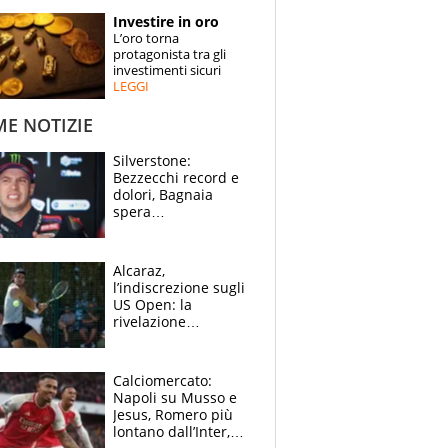
STORIE
Investire in oro
L’oro torna
SPECIALI
protagonista tra gli
investimenti sicuri
LEGGI
ESPERTI
ME NOTIZIE
CONTATTI
Silverstone:
Bezzecchi record e
dolori, Bagnaia
spera
nell'antidolorifico,
Marquez si tira fuori
e vota Aprilia
Alcaraz,
l’indiscrezione sugli
US Open: la
rivelazione
dell’amico
giornalista e il piano
B. Rune verso la
Calciomercato:
rinuncia
Napoli su Musso e
Jesus, Romero più
lontano dall’Inter,