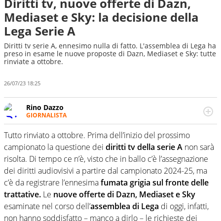
Diritti tv, nuove offerte di Dazn,
Mediaset e Sky: la decisione della
Lega Serie A
Diritti tv serie A, ennesimo nulla di fatto. L'assemblea di Lega ha
preso in esame le nuove proposte di Dazn, Mediaset e Sky: tutte
rinviate a ottobre.
26/07/23 18:25
Rino Dazzo
GIORNALISTA
Se mai ci fosse modo di traslare il glossario del calcio in
una nicchia di esperti, lui ne farebbe parte. Non si perde
Tutto rinviato a ottobre. Prima dell’inizio del prossimo
una svista arbitrale né gli umori social del mondo delle
campionato la questione dei
diritti tv della serie A
non sarà
curve
risolta. Di tempo ce n’è, visto che in ballo c’è l’assegnazione
dei diritti audiovisivi a partire dal campionato 2024-25, ma
c’è da registrare l’ennesima
fumata grigia sul fronte delle
trattative.
Le
nuove offerte di Dazn, Mediaset e Sky
esaminate nel corso dell’
assemblea di Lega
di oggi, infatti,
non hanno soddisfatto – manco a dirlo – le richieste dei