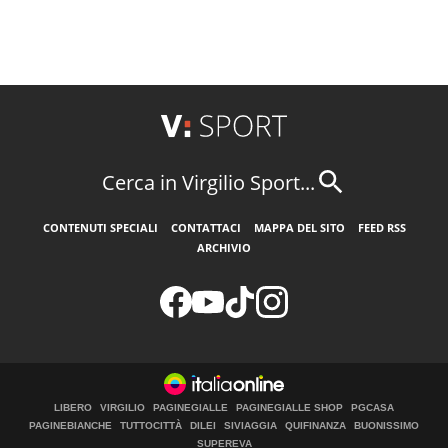
Cerca in Virgilio Sport...
CONTENUTI SPECIALI
CONTATTACI
MAPPA DEL SITO
FEED RSS
ARCHIVIO
LIBERO
VIRGILIO
PAGINEGIALLE
PAGINEGIALLE SHOP
PGCASA
PAGINEBIANCHE
TUTTOCITTÀ
DILEI
SIVIAGGIA
QUIFINANZA
BUONISSIMO
SUPEREVA