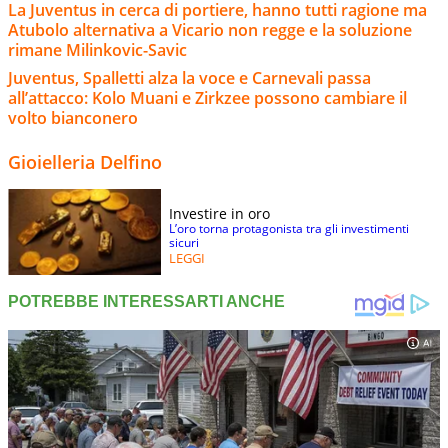
La Juventus in cerca di portiere, hanno tutti ragione ma
Atubolo alternativa a Vicario non regge e la soluzione
rimane Milinkovic-Savic
Juventus, Spalletti alza la voce e Carnevali passa
all’attacco: Kolo Muani e Zirkzee possono cambiare il
volto bianconero
Gioielleria Delfino
Investire in oro
L’oro torna protagonista tra gli investimenti
sicuri
LEGGI