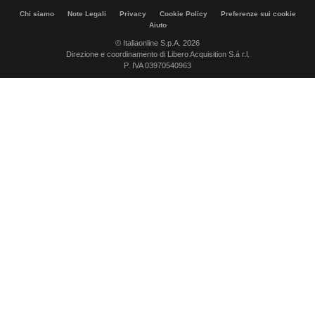
Chi siamo
Note Legali
Privacy
Cookie Policy
Preferenze sui cookie
Aiuto
© Italiaonline S.p.A. 2026
Direzione e coordinamento di Libero Acquisition S.á r.l.
P. IVA 03970540963