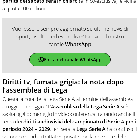
partita del sabato sera in chiaro
(e in co-esclusiva), è vicina
a quota 100 milioni.
Vuoi essere sempre aggiornato su ultime news di
sport, risultati ed eventi live? Iscriviti al nostro
canale
WhatsApp
Entra nel canale WhatsApp
Diritti tv, fumata grigia: la nota dopo
l’assemblea di Lega
Questa la nota della Lega Serie A al termine dell’assemblea
di oggi pomeriggio: “L’
Assemblea della Lega Serie
A
si è
svolta oggi pomeriggio in videoconferenza trattando anche il
tema dei
diritti audiovisivi del campionato di Serie A per il
periodo 2024 – 2029
. Ieri sera la
Lega Serie A
ha concluso il
secondo round di trattative private con la ricezione delle