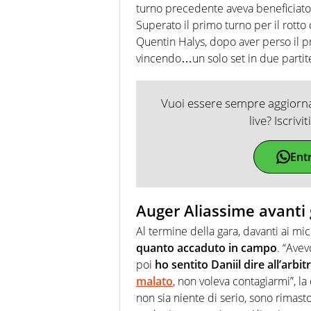
turno precedente aveva beneficiato
Superato il primo turno per il rotto d
Quentin Halys, dopo aver perso il p
vincendo…un solo set in due partit
Vuoi essere sempre aggiornat
live? Iscrivi
Ent
Auger Aliassime avanti g
Al termine della gara, davanti ai mic
quanto accaduto in campo
. “Ave
poi
ho sentito Daniil dire all’arb
malato
, non voleva contagiarmi”, l
non sia niente di serio, sono rimasto