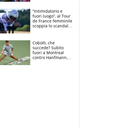
di lui. Bene Romele
e Skerl
“Intimidatorio e
fuori luogo”, al Tour
de France femminile
scoppia lo scandalo:
un uomo controlla i
reggiseni delle
atlete
Cobolli, che
succede? Subito
fuori a Montreal
contro Hanfmann,
per Flavio è tutta
colpa della tosse