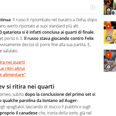
 il glossario del calcio in una nicchia di esperti, lui ne
a svista arbitrale né gli umori social del mondo delle
ntinua
. Il russo è ripiombato nel baratro a Doha, dopo
o averlo riportato ai suoi standard più alti.
qatariota si è infatti conclusa ai quarti di finale
,
et perso 6-3.
Il russo stava giocando contro Felix
isamente deciso di porre fine alla sua partita. E,
e salutato.
ra nei quarti
i ritiri altrui
one alimentare"
si ritira nei quarti
torneo, subito
dopo la conclusione del primo set si
olto qualche parolina da lontano ad Auger-
li spogliatoi, lasciando di stucco il pubblico sugli
o proprio il canadese
che, ironia della sorte, già nel