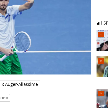
SP
lix Auger-Aliassime
eferite