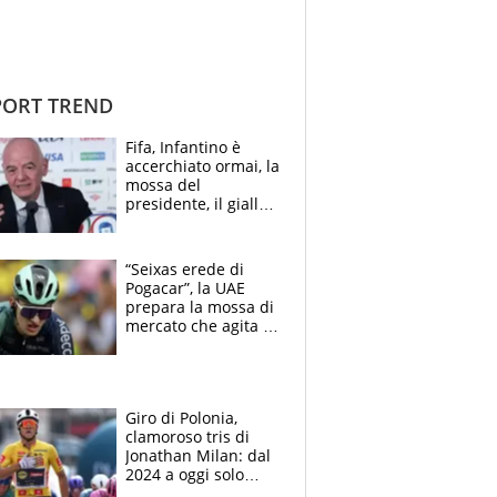
ORT TREND
Fifa, Infantino è
accerchiato ormai, la
mossa del
presidente, il giallo
dimissioni e la verità
sulla telefonata a
Trump
“Seixas erede di
Pogacar”, la UAE
prepara la mossa di
mercato che agita la
Francia. Ciccone,
che beffa alla Vuelta
a Burgos
Giro di Polonia,
clamoroso tris di
Jonathan Milan: dal
2024 a oggi solo
Pogacar ha vinto più