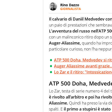
Rino Dazzo
GIORNALISTA
Se mai ci fosse modo di traslare
farebbe parte. Non si perde un
Il calvario di Daniil Medvedev co
curve
un paio di prestazioni che sembravan
L’avventura del russo nell’ATP 500 
con un malinconico ritiro dopo un s
Auger-Aliassime,
quando ha improvv
particolare curioso, non l’ha neppur
ATP 500 Doha, Medvedev si riti
Auger Aliassime avanti grazie...a
Lo Zar e il ritiro: "Intossicazi
ATP 500 Doha, Medvedev 
Lo Zar, testa di serie numero 4 del 
è rivolto all’arbitro e poi ha riv
Aliassime.
Quindi ha preso la via deg
spalti. E
il primo a stupirsi è stat