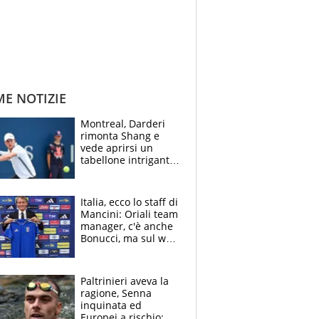
ME NOTIZIE
Montreal, Darderi
rimonta Shang e
vede aprirsi un
tabellone intrigante:
"Penso solo a
Borges, ma sono
felice del mio livello"
Italia, ecco lo staff di
Mancini: Oriali team
manager, c'è anche
Bonucci, ma sul web
infuria la polemica
Paltrinieri aveva la
ragione, Senna
inquinata ed
Europei a rischio: