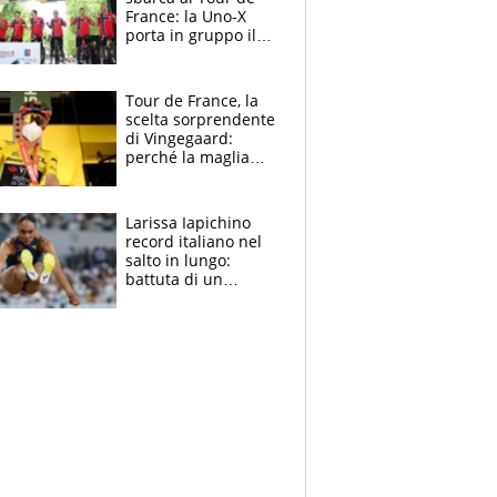
France: la Uno-X
porta in gruppo il
rito della Norvegia
di Haaland e
compagni
Tour de France, la
scelta sorprendente
di Vingegaard:
perché la maglia
gialla indossa la
mascherina, il
rischio da evitare
Larissa Iapichino
record italiano nel
salto in lungo:
battuta di un
centimetro mamma
Fiona May