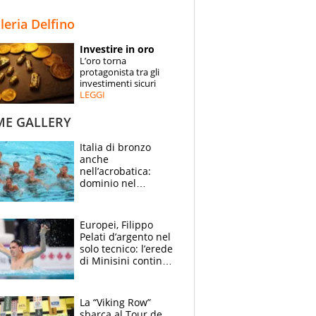
STORIE
lleria Delfino
SPECIALI
Investire in oro
L’oro torna
ESPERTI
protagonista tra gli
investimenti sicuri
LEGGI
CONTATTI
ME GALLERY
Italia di bronzo
anche
nell’acrobatica:
dominio nel
medagliere, ora
tocca a Ceccon, Curti
e compagni
Europei, Filippo
continuare
Pelati d’argento nel
solo tecnico: l’erede
di Minisini continua
a stupire, Los
Angeles è già nel
mirino
La “Viking Row”
sbarca al Tour de