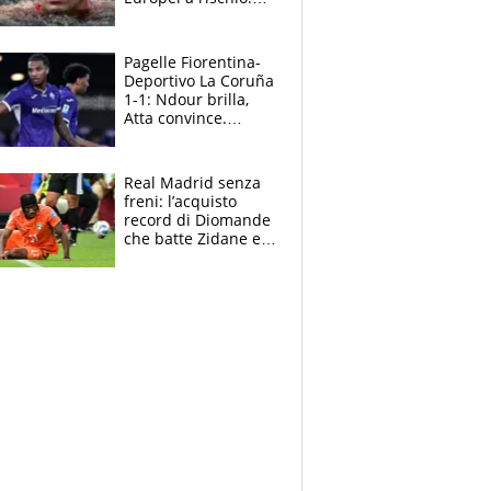
allenamenti fermi,
cosa succede
adesso
Pagelle Fiorentina-
Deportivo La Coruña
1-1: Ndour brilla,
Atta convince.
Pongracic rovina
tutto nel finale
Real Madrid senza
freni: l’acquisto
record di Diomande
che batte Zidane e
Ronaldo. Vinicius
rinnova: le cifre