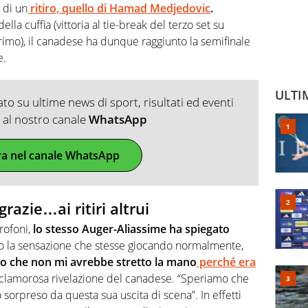
 di un
ritiro, quello di Hamad Medjedovic
.
ella cuffia (vittoria al tie-break del terzo set su
rimo), il canadese ha dunque raggiunto la semifinale
e.
ULTI
o su ultime news di sport, risultati ed eventi
ti al nostro canale
WhatsApp
ra nel canale WhatsApp
razie…ai ritiri altrui
rofoni,
lo stesso Auger-Aliassime ha spiegato
vo la sensazione che stesse giocando normalmente,
itro che non mi avrebbe stretto la mano
perché era
a clamorosa rivelazione del canadese. “Speriamo che
 sorpreso da questa sua uscita di scena”. In effetti