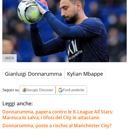
ANSA
Gianluigi Donnarumma
Kylian Mbappe
Seguici su:
Google Discover
Fonti preferite
Leggi anche:
Donnarumma, papera contro le K-League All Stars:
Maresca lo salva, i tifosi del City lo attaccano
Donnarumma, posto a rischio al Manchester City?