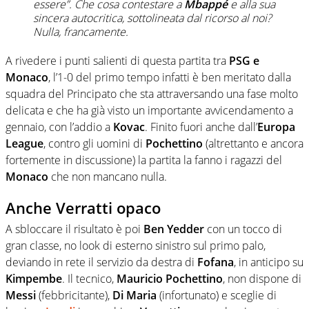
essere”. Che cosa contestare a
Mbappé
e alla sua
sincera autocritica, sottolineata dal ricorso al noi?
Nulla, francamente.
A rivedere i punti salienti di questa partita tra
PSG e
Monaco
, l’1-0 del primo tempo infatti è ben meritato dalla
squadra del Principato che sta attraversando una fase molto
delicata e che ha già visto un importante avvicendamento a
gennaio, con l’addio a
Kovac
. Finito fuori anche dall’
Europa
League
, contro gli uomini di
Pochettino
(altrettanto e ancora
fortemente in discussione) la partita la fanno i ragazzi del
Monaco
che non mancano nulla.
Anche Verratti opaco
A sbloccare il risultato è poi
Ben Yedder
con un tocco di
gran classe, no look di esterno sinistro sul primo palo,
deviando in rete il servizio da destra di
Fofana
, in anticipo su
Kimpembe
. Il tecnico,
Mauricio Pochettino
, non dispone di
Messi
(febbricitante),
Di
Maria
(infortunato) e sceglie di