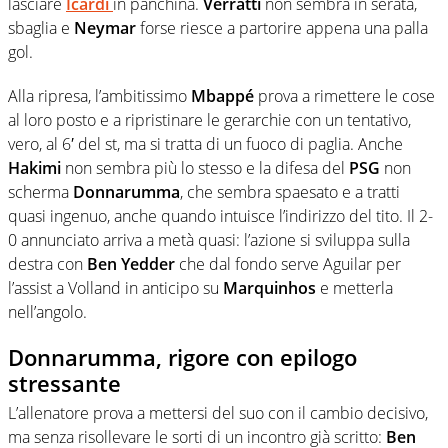
lasciare
Icardi
in panchina.
Verratti
non sembra in serata,
sbaglia e
Neymar
forse riesce a partorire appena una palla
gol.
Alla ripresa, l’ambitissimo
Mbappé
prova a rimettere le cose
al loro posto e a ripristinare le gerarchie con un tentativo,
vero, al 6′ del st, ma si tratta di un fuoco di paglia. Anche
Hakimi
non sembra più lo stesso e la difesa del
PSG
non
scherma
Donnarumma
, che sembra spaesato e a tratti
quasi ingenuo, anche quando intuisce l’indirizzo del tito. Il 2-
0 annunciato arriva a metà quasi: l’azione si sviluppa sulla
destra con
Ben Yedder
che dal fondo serve Aguilar per
l’assist a Volland in anticipo su
Marquinhos
e metterla
nell’angolo.
Donnarumma, rigore con epilogo
stressante
L’allenatore prova a mettersi del suo con il cambio decisivo,
ma senza risollevare le sorti di un incontro già scritto:
Ben