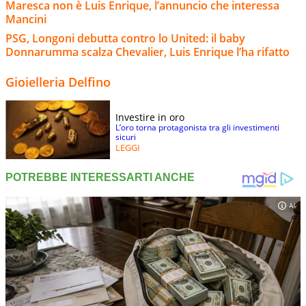
Maresca non è Luis Enrique, l’annuncio che interessa
Mancini
PSG, Longoni debutta contro lo United: il baby
Donnarumma scalza Chevalier, Luis Enrique l’ha rifatto
Gioielleria Delfino
Investire in oro
L’oro torna protagonista tra gli investimenti
sicuri
LEGGI