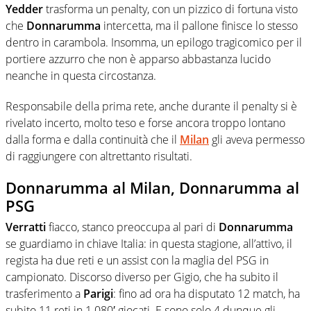
Yedder
trasforma un penalty, con un pizzico di fortuna visto
che
Donnarumma
intercetta, ma il pallone finisce lo stesso
dentro in carambola. Insomma, un epilogo tragicomico per il
portiere azzurro che non è apparso abbastanza lucido
neanche in questa circostanza.
Responsabile della prima rete, anche durante il penalty si è
rivelato incerto, molto teso e forse ancora troppo lontano
dalla forma e dalla continuità che il
Milan
gli aveva permesso
di raggiungere con altrettanto risultati.
Donnarumma al Milan, Donnarumma al
PSG
Verratti
fiacco, stanco preoccupa al pari di
Donnarumma
se guardiamo in chiave Italia: in questa stagione, all’attivo, il
regista ha due reti e un assist con la maglia del PSG in
campionato. Discorso diverso per Gigio, che ha subito il
trasferimento a
Parigi
: fino ad ora ha disputato 12 match, ha
subito 11 reti in 1.080′ giocati. E sono solo 4 dunque gli